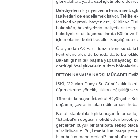
gibi vakıflara ya da özel işletmelere devre
Belediyelerin kıyı şeritlerini kendisine bağ
faaliyetleri de engellemek istiyor. Teklife
faaliyeti yapmak isteyenlere, Kültür ve Tu
bakanlığa, belediyelerin faaliyetlerini en
belediyelere ait taşınmazlar da Kültür v
işletmelerine belirli bedeller karşılığında d
Öte yandan AK Parti, turizm konusundaki tü
kontrolüne aldı. Bu konuda da torba tekli
Bakanlığı’nın tek başına yapamayacağı bi
gördüğü özel şirketlerin turizm bölgelerini 
BETON KANAL’A KARŞI MÜCADELEMİ
İSKİ, “22 Mart Dünya Su Günü” etkinlikler
öğrencilerine yönelik, ‘’iklim değişikliği v
Törende konuşan İstanbul Büyükşehir Bele
doğanın, çevrenin talan edilmemesi, heba
Kanal İstanbul ile ilgili konuşan İmamoğlu
“İstanbul’un doğasını tehdit eden birçok şe
gerçekten büyük bir tahribata sebep olaca
sürdürüyoruz. Bu, İstanbul’un ‘mega proje
İstanbul’un mega projesi? İstanbul’un mega 