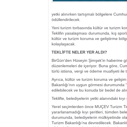
yetki alınırken tartışmalı bölgelere Cumhur
ödüllendirilecek.
Yeni turizm torbasında kültür ve turizm ko
Teklifin yasalaşması durumunda, kış sporlar
kültür ve turizm koruma ve geliştirme bölg
kolaylaşacak.
TEKLİFTE NELER YER ALDI?
BirGün'den Hüseyin Şimşek'in haberine göre
düzenlemeleri de içeriyor. Buna göre, Cum
türlü istisna, vergi ve ödeme muafiyeti ile
Ayrıca, kültür ve turizm koruma ve gelişim 
Bakanlığı’nın uygun görmesi durumunda “yat
edilebilecek ve bu konuda bir bedel de al
Teklifte, belediyelerin yetki alanındaki kıy
Yerel seçimlerden önce MUÇEV Turizm Ticar
yararlanamadığı kıyı şeritleri, tümden bele
durumunda, belediyelerin mülkiyetinde olan 
Turizm Bakanlığı’na devredilecek. Bakanlı