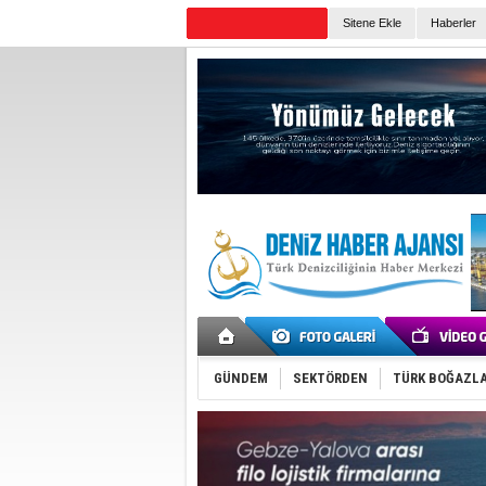
TURKISH MARITIME
Sitene Ekle
Haberler
Günün Haberleri
GÜNDEM
SEKTÖRDEN
TÜRK BOĞAZLA