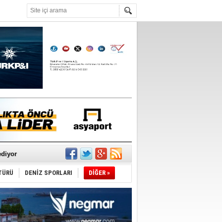
°C
ediyor
ldürmüş
TÜRÜ
DENİZ SPORLARI
DİĞER »