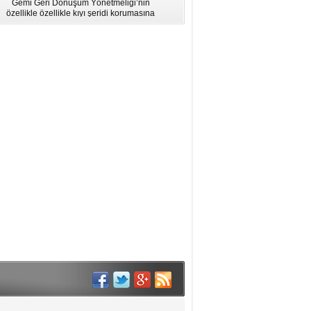
Gemi Geri Dönüşüm Yönetmeliği’nin
için Bölgesel Eğitim” Çalıştayı
özellikle özellikle kıyı şeridi korumasına
İstanbul'da düzenlendi.
ilişkin hükümlere uymadığı için AB
listesinden çıkarıldı.