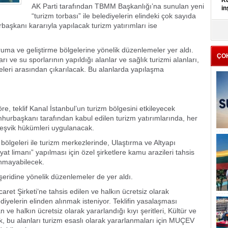
Kü
AK Parti tarafından TBMM Başkanlığı’na sunulan yeni
in
“turizm torbası” ile belediyelerin elindeki çok sayıda
başkanı kararıyla yapılacak turizm yatırımları ise
K
Kı
it
ruma ve geliştirme bölgelerine yönelik düzenlemeler yer aldı.
ÇO
ı ve su sporlarının yapıldığı alanlar ve sağlık turizmi alanları,
eleri arasından çıkarılacak. Bu alanlarda yapılaşma
, teklif Kanal İstanbul’un turizm bölgesini etkileyecek
hurbaşkanı tarafından kabul edilen turizm yatırımlarında, her
 teşvik hükümleri uygulanacak.
bölgeleri ile turizm merkezlerinde, Ulaştırma ve Altyapı
 limanı” yapılması için özel şirketlere kamu arazileri tahsis
ınmayabilecek.
ı şeridine yönelik düzenlemeler de yer aldı.
et Şirketi’ne tahsis edilen ve halkın ücretsiz olarak
diyelerin elinden alınmak isteniyor. Teklifin yasalaşması
ve halkın ücretsiz olarak yararlandığı kıyı şeritleri, Kültür ve
k, bu alanları turizm esaslı olarak yararlanmaları için MUÇEV