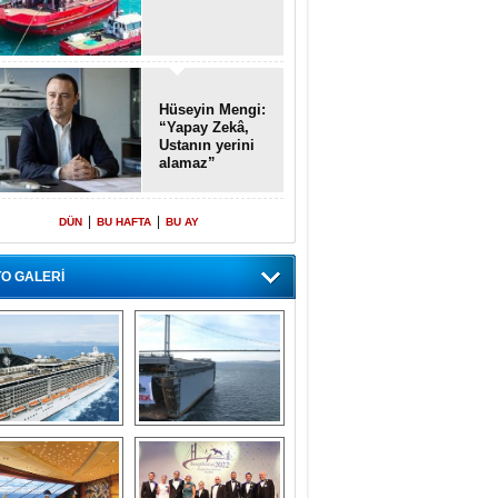
Hüseyin Mengi:
“Yapay Zekâ,
Ustanın yerini
alamaz”
|
|
DÜN
BU HAFTA
BU AY
O GALERİ
emi içinde gemi” 
Dünyada tek! 
konsepti ile MSC 
Denizaltı yüzer 
Splendida
havuzu intikal 
seyrine başladı