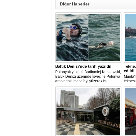
Diğer Haberler
Baltık Denizi'nde tarih yazıldı!
Tekne,
edildi
Polonyalı yüzücü Bartłomiej Kubkowski,
Baltık Denizi üzerinde İsveç ile Polonya
Muğla'n
arasındaki mesafeyi yüzerek bu
teknesi
başarının ilk örneği olarak tarihe geçti.
bulunan
teknen
kurtarm