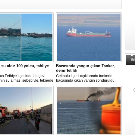
IM
 su aldı: 100 yolcu, tahliye
Bacasında yangın çıkan Tanker,
demirletildi
ın Fethiye ilçesinde bir gezi
Gelibolu ilçesi açıklarında tankerin
nin su alması sebebiyle, teknede
bacasında çıkan yangın söndürüldü.
 100 yolcu tahliye edildi,
Tanker, ardından Şevketiye Demir
in batmaması için bölgede
Sahası'na demirletildi.
a çalışması başlatıldı.