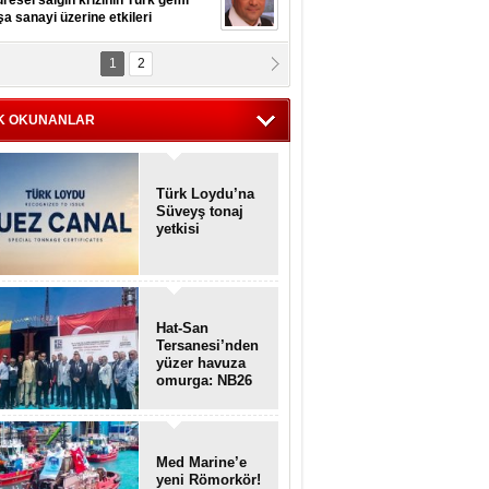
resel salgın krizinin Türk gemi
şa sanayi üzerine etkileri
1
2
pt. MESUT AZMİ GÖKSOY
lavuz kaptan kardeşlerime
hafen...
K OKUNANLAR
Türk Loydu’na
Süveyş tonaj
yetkisi
Hat-San
Tersanesi’nden
yüzer havuza
omurga: NB26
Med Marine’e
yeni Römorkör!