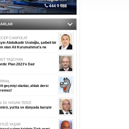
ZARLAR
ECEP CANPOLAT
yın Abdulkadir Uraloğlu, şaibeli bir
im olan Ali Kurumahmut’a ne
nışıyorsunuz?
RET TAŞCIYAN
rdic Plan 2023’e Dair
URNAL
rli geçmişi olanlar, ahlak dersi
eremez!
t. Dr. HASAN TERZİ
ntrö, yurtta ve dünyada barıştır
RTUĞ YAŞAR