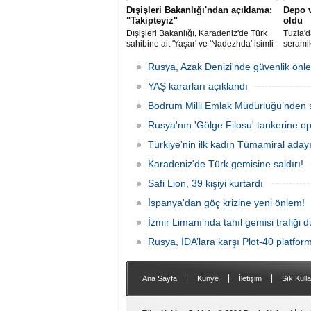
Dışişleri Bakanlığı'ndan açıklama:
Depo v
"Takipteyiz"
oldu
Dışişleri Bakanlığı, Karadeniz'de Türk
Tuzla'd
sahibine ait 'Yaşar' ve 'Nadezhda' isimli
seramik
sivil gemilere yönelik insansız hava
İtfaiye
araçlarıyla gerçekleştirilen saldırıda
alevleri
Rusya, Azak Denizi'nde güvenlik önle
yaralanan personelin sağlık durumu ve
güvenliğinin yakından takip edildiğini
YAŞ kararları açıklandı
duyurdu.
Bodrum Milli Emlak Müdürlüğü’nden s
Rusya'nın 'Gölge Filosu' tankerine o
Türkiye'nin ilk kadın Tümamiral aday
Karadeniz'de Türk gemisine saldırı!
Safi Lion, 39 kişiyi kurtardı
İspanya'dan göç krizine yeni önlem!
İzmir Limanı’nda tahıl gemisi trafiği
Rusya, İDA’lara karşı Plot-40 platform
|
|
|
Ana Sayfa
Künye
İletişim
Sık Kulla