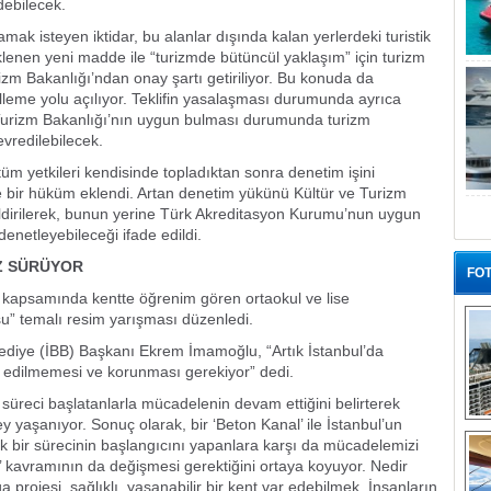
debilecek.
lamak isteyen iktidar, bu alanlar dışında kalan yerlerdeki turistik
 eklenen yeni madde ile “turizmde bütüncül yaklaşım” için turizm
rizm Bakanlığı’ndan onay şartı getiriliyor. Bu konuda da
gelleme yolu açılıyor. Teklifin yasalaşması durumunda ayrıca
e Turizm Bakanlığı’nın uygun bulması durumunda turizm
evredilebilecek.
m yetkileri kendisinde topladıktan sonra denetim işini
fe bir hüküm eklendi. Artan denetim yükünü Kültür ve Turizm
ldirilerek, bunun yerine Türk Akreditasyon Kurumu’nun uygun
denetleyebileceği ifade edildi.
Z SÜRÜYOR
FOT
i kapsamında kentte öğrenim gören ortaokul ve lise
e su” temalı resim yarışması düzenledi.
diye (İBB) Başkanı Ekrem İmamoğlu, “Artık İstanbul’da
 edilmemesi ve korunması gerekiyor” dedi.
, süreci başlatanlarla mücadelenin devam ettiğini belirterek
y yaşanıyor. Sonuç olarak, bir ‘Beton Kanal’ ile İstanbul’un
“G
k bir sürecinin başlangıcını yapanlara karşı da mücadelemizi
’ kavramının da değişmesi gerektiğini ortaya koyuyor. Nedir
projesi, sağlıklı, yaşanabilir bir kent var edebilmek. İnsanların