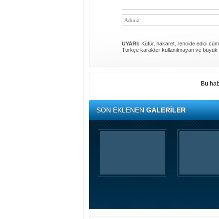
UYARI:
Küfür, hakaret, rencide edici cümle
Türkçe karakter kullanılmayan ve büyük 
Bu hab
SON EKLENEN
GALERİLER