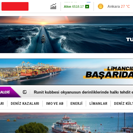
13720.47
Ankara
27 °C
CANLI YAYIN
Altın
6518.17
İzmir
30 °C
Dolar
47.5935
Antalya
34 °C
Euro
55.0481
Muğla
28 °C
Çanakkale
27 
Fairline, Türkiye’de ‘SoleMarin’i seçti
Baltık Denizi'nde tarih yazıldı!
Runit kubbesi okyanusun derinliklerinde halkı tehdit 
Dünyanın en tehlikeli yosunu: Yüz binlerce canlıyı ö
Türk Loydu’na Süveyş tonaj yetkisi
RI
DENİZ KAZALARI
IMO VE AB
ENERJİ
LİMANLAR
DENİZ KÜL
Hüseyin Mengi: “Yapay Zekâ, Ustanın yerini alamaz”
Hat-San Tersanesi’nden yüzer havuza omurga: NB26
Med Marine’e yeni Römorkör!
KOSDER’den Karadeniz için ‘Çağrı’!
Kalyoncu’dan ‘Sefer’ kararı!