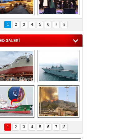
C'den 55 milyon 
5. Bosphorus Ship 
roluk turizm geliri 
Brokers Dinner, 
1
2
3
4
5
6
7
8
müjdesi
İstanbul’da yapıldı
EO GALERİ
eksan Tersanesi, 
TCG Anadolu, 
Başaran Bayrak 
tersane teknik 
tankerini suya 
seyrini tamamladı
indirdi
Göçmenlerin 
Milas’taki yangın 
imdadına Türk 
yeniden termik 
1
2
3
4
5
6
7
8
hipli MINA DENIZ 
santrallere doğru 
yetişti
ilerliyor