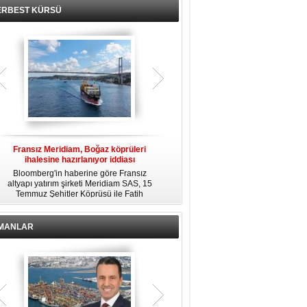
ERBEST KÜRSÜ
Fransız Meridiam, Boğaz köprüleri
Kendi yat limanına sahip en pahalı
ihalesine hazırlanıyor iddiası
özel adalar
Bloomberg'in haberine göre Fransız
Dünyanın en zengin insanlarından
altyapı yatırım şirketi Meridiam SAS, 15
bazıları için yaşam tarzının bir parçası
Temmuz Şehitler Köprüsü ile Fatih
sadece bir süper yat değil, aynı
R
Sultan Mehmet Köprüsü'nün
zamanda kendi yat limanı, helikopter
özelleştirilmesine yönelik ihaleyle
pisti ve seçkin villaları da içeren koca
ilgileniyor.
bir özel adadır.
İMANLAR