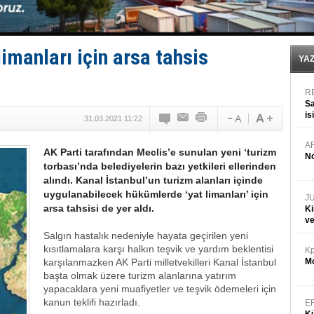
Tekne, su aldı: 100 yolcu, tahliye edildi
Bacasında yangın çıkan Tanker, demirletildi
Dışişleri Bakanlığı'ndan açıklama: "Takipteyiz"
Depo ve tekneler, alevlere teslim oldu
limanları için arsa tahsis
Kruvaziyer Şirketleri işte buralara ‘Yatırım’ yapıyor
YA
R
Sa
is
31.03.2021 11:22
da
A
AK Parti tarafından Meclis’e sunulan yeni ‘turizm
No
torbası’nda belediyelerin bazı yetkileri ellerinden
alındı. Kanal İstanbul’un turizm alanları içinde
uygulanabilecek hükümlerde ‘yat limanları’ için
J
arsa tahsisi de yer aldı.
Ki
v
Salgın hastalık nedeniyle hayata geçirilen yeni
kısıtlamalara karşı halkın teşvik ve yardım beklentisi
Kp
karşılanmazken AK Parti milletvekilleri Kanal İstanbul
Mo
başta olmak üzere turizm alanlarına yatırım
yapacaklara yeni muafiyetler ve teşvik ödemeleri için
kanun teklifi hazırladı.
E