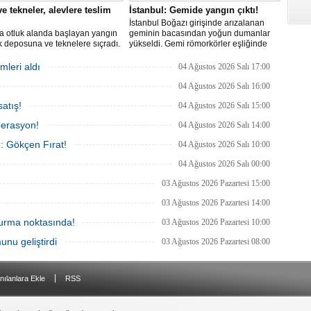
e tekneler, alevlere teslim
İstanbul: Gemide yangın çıktı!
İstanbul Boğazı girişinde arızalanan
a otluk alanda başlayan yangın
geminin bacasından yoğun dumanlar
 deposuna ve teknelere sıçradı.
yükseldi. Gemi römorkörler eşliğinde
 ekipleri uzun uğraşlar sonucu
Ahırkapı açıklarına demirletildi.
 kontrol altına aldı.
mleri aldı
04 Ağustos 2026 Salı 17:00
04 Ağustos 2026 Salı 16:00
atış!
04 Ağustos 2026 Salı 15:00
perasyon!
04 Ağustos 2026 Salı 14:00
ı: Gökçen Fırat!
04 Ağustos 2026 Salı 10:00
04 Ağustos 2026 Salı 00:00
03 Ağustos 2026 Pazartesi 15:00
03 Ağustos 2026 Pazartesi 14:00
 durma noktasında!
03 Ağustos 2026 Pazartesi 10:00
unu geliştirdi
03 Ağustos 2026 Pazartesi 08:00
|
nılanlara Ekle
RSS