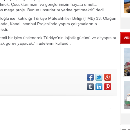
ilmek. Çocuklarımızın ve gençlerimizin hayata umutla
sas mega proje. Bunun unsurlarını yerine getirmektir” dedi.
MS
oğlu ise, katıldığı Türkiye Müteahhitler Birliği (TMB) 33. Olağan
eu
ada, Kanal İstanbul Projesi’nde yapım çalışmalarının
ledi.
li bir işlev üstlenerek Türkiye’nin lojistik gücünü ve altyapısını
VİD
ak görev yapacak.” ifadelerini kullandı.
Ç
sa