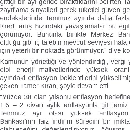
gittiği bir ayı geride bıraktıklarını belirten 
zayıflama sinyalleri gerek tüketici güven g
endekslerinde Temmuz ayında daha fazla
Kredi artış hızındaki yavaşlamalar bu eğili
görünüyor. Bununla birlikte Merkez Banka
olduğu gibi iç talebin mevcut seviyesi hal
için yeterli bir noktada görünmüyor.” diye k
Kamunun yönettiği ve yönlendirdiği, vergi 
gibi enerji maliyetlerinde yüksek oran
ayındaki enflasyon beklentilerini yükseltm
çeken Tamer Kıran, şöyle devam etti :
“Yüzde 38 olan yılsonu enflasyon hedefine 
1,5 – 2 civarı aylık enflasyonla gitmemiz
Temmuz ayı olası yüksek enflasyon 
Bankası’nın faiz indirim sürecini bir mik
olabileceğini değerlendiriyoruz. Ağustos