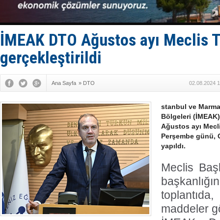
D-Marin, A
Van’da inş
ASEAN ilk 
TAYK - Eke
İMEAK DTO Ağustos ayı Meclis T
gerçekleştirildi
Ana Sayfa
»
DTO
02.08.2024 1
stanbul ve Marma
Bölgeleri (İMEAK)
Ağustos ayı Mecli
Perşembe günü, O
yapıldı.
Meclis Baş
başkanlığı
toplant
maddeler g