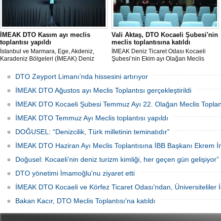
İMEAK DTO Kasım ayı meclis
Vali Aktaş, DTO Kocaeli Şubesi'nin
toplantısı yapıldı
meclis toplantısına katıldı
İstanbul ve Marmara, Ege, Akdeniz,
İMEAK Deniz Ticaret Odası Kocaeli
Karadeniz Bölgeleri (İMEAK) Deniz
Şubesi’nin Ekim ayı Olağan Meclis
Ticaret Odası'nın Kasım ayı olağan
Toplantısı’nda konuşan Kocaeli Valisi
meclis toplantısı, Meclis Başkanı
İlhami Aktaş, Kocaeli’nin denizci bir kent
DTO Zeyport Limanı’nda hissesini artırıyor
Başaran Bayrak başkanlığında
olduğuna vurgu yaparak, “Kocaeli,
Sapanca'da yapıldı.
sanayiye ilaveten; tarımı, turizmi ile
İMEAK DTO Ağustos ayı Meclis Toplantısı gerçekleştirildi
denizcilik kapasitesine sahip bir ilimiz.
Türkiye’nin denizcilik başkenti” dedi.
İMEAK DTO Kocaeli Şubesi Temmuz Ayı 22. Olağan Meclis Toplantı
İMEAK DTO Temmuz Ayı Meclis toplantısı yapıldı
DOĞUSEL: “Denizcilik, Türk milletinin teminatıdır”
İMEAK DTO Haziran Ayı Meclis Toplantısına İBB Başkanı Ekrem 
Doğusel: Kocaeli’nin deniz turizm kimliği, her geçen gün gelişiyor”
DTO yönetimi İmamoğlu'nu ziyaret etti
İMEAK DTO Kocaeli ve Körfez Ticaret Odası'ndan, Üniversiteliler İç
Bakan Kacır, DTO Meclis Toplantısı'na katıldı