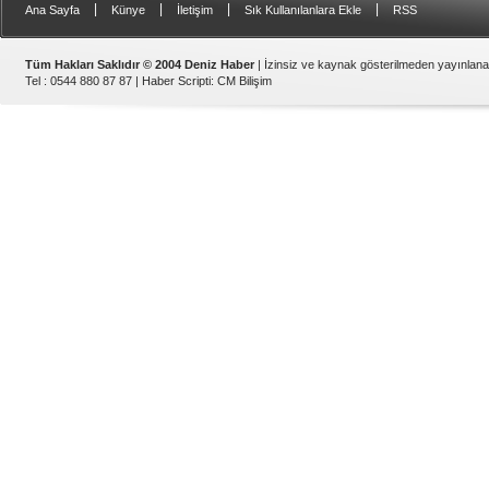
|
|
|
|
Ana Sayfa
Künye
İletişim
Sık Kullanılanlara Ekle
RSS
Tüm Hakları Saklıdır © 2004 Deniz Haber
| İzinsiz ve kaynak gösterilmeden yayınlan
Tel : 0544 880 87 87 |
Haber Scripti
:
CM Bilişim