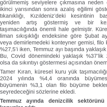
görülmemiş seviyelere çıkmasına neden o
ikinci yarısından sonra azalış eğilimi gös
tıkanıklığı, Kızıldeniz’deki kesintinin 
yeniden artış göstermiş ve bir k
taşımacılığında önemli hale gelmiştir. Kür
liman sıkışıklığı endeksine göre Şubat a
veya demirlemedeki konteyner gemisi, filo 
%27,5’i iken, Temmuz ayı başında yaklaşık 
Bu, Covid dönemindeki yaklaşık %37’lik z
olsa da sıkıntıyı göstermesi açısından önemli
Tamer Kıran, küresel kuru yük taşımacılığı
2024 yılında %4,4 oranında büyümes
büyümenin %3,1 olan filo büyüme beklen
seyredeceğini sözlerine ekledi.
Temmuz ayında denizcilik sektörünü i