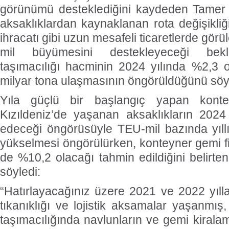
görünümü desteklediğini kaydeden Tamer K
aksaklıklardan kaynaklanan rota değişikliğ
ihracatı gibi uzun mesafeli ticaretlerde gör
mil büyümesini destekleyeceği beklen
taşımacılığı hacminin 2024 yılında %2,3 
milyar tona ulaşmasının öngörüldüğünü söy
Yıla güçlü bir başlangıç yapan konteyn
Kızıldeniz’de yaşanan aksaklıkların 202
edeceği öngörüsüyle TEU-mil bazında yıll
yükselmesi öngörülürken, konteyner gemi 
de %10,2 olacağı tahmin edildiğini belirte
söyledi:
“Hatırlayacağınız üzere 2021 ve 2022 yılla
tıkanıklığı ve lojistik aksamalar yaşanmı
taşımacılığında navlunların ve gemi kirala