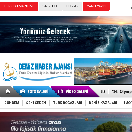
Sitene Ekle
Haberler
Günün Haberleri
Denizcilik
Türkiye’den
‘14. Olymp
Taksi Botla
TÜRKLİM Ba
SOCAR da M
GÜNDEM
SEKTÖRDEN
TÜRK BOĞAZLARI
DENİZ KAZALARI
IMO 
Türkiye'nin
Dünyanın e
Hürmüz’de
Rusya'nın g
Keşfedildi