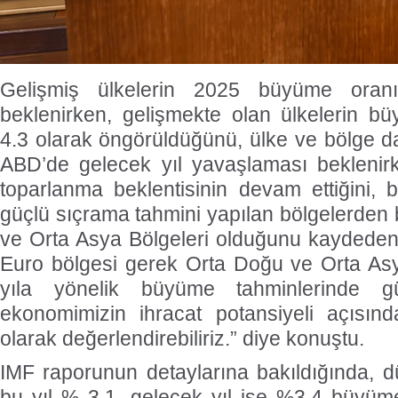
Gelişmiş ülkelerin 2025 büyüme oran
beklenirken, gelişmekte olan ülkelerin b
4.3 olarak öngörüldüğünü, ülke ve bölge da
ABD’de gelecek yıl yavaşlaması beklenir
toparlanma beklentisinin devam ettiğini,
güçlü sıçrama tahmini yapılan bölgelerden 
ve Orta Asya Bölgeleri olduğunu kaydeden
Euro bölgesi gerek Orta Doğu ve Orta Asy
yıla yönelik büyüme tahminlerinde güç
ekonomimizin ihracat potansiyeli açısın
olarak değerlendirebiliriz.” diye konuştu.
IMF raporunun detaylarına bakıldığında, d
bu yıl % 3.1, gelecek yıl ise %3.4 büyüm