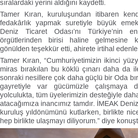
sıralardaki yerini aldığını kaydetti.
Tamer Kıran, kuruluşundan itibaren kend
fedakârlık yapmak suretiyle büyük emek
Deniz Ticaret Odası’nı Türkiye’nin e
örgütlerinden birisi haline gelmesine 
gönülden teşekkür etti, ahirete irtihal edenle
Tamer Kıran, “Cumhuriyetimizin ikinci yüzyı
miras bırakılan bu köklü çınarı daha da il
sonraki nesillere çok daha güçlü bir Oda b
gayretiyle var gücümüzle çalışmaya 
yolculukta, tüm üyelerimizin desteğiyle dah
atacağımıza inancımız tamdır. İMEAK Deniz 
kuruluş yıldönümünü kutlarken, birlikte nice
hep birlikte ulaşmayı diliyorum.” diye konuşt