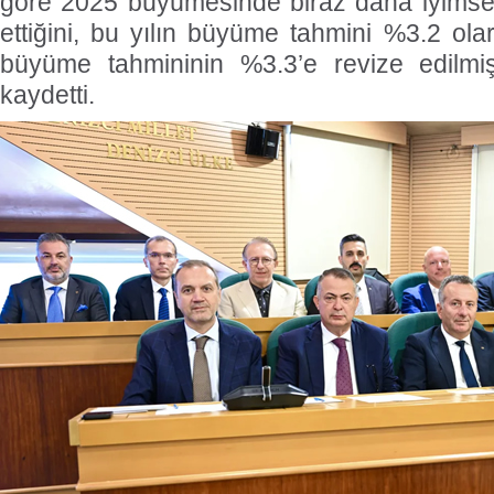
göre 2025 büyümesinde biraz daha iyimser
ettiğini, bu yılın büyüme tahmini %3.2 ol
büyüme tahmininin %3.3’e revize edilm
kaydetti.