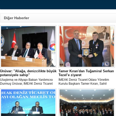
Diğer Haberler
Ünüvar: "Aliağa, denizcilikte büyük
Tamer Kıran'dan Tuğamiral Serkan
potansiyele sahip"
Tezel’e ziyaret
Ulaştırma ve Altyapı Bakan Yardımcısı
İMEAK Deniz Ticaret Odası Yönetim
Durmuş Ünüvar, İMEAK Deniz Ticaret
Kurulu Başkanı Tamer Kıran, Sahil
Odası (DTO) Aliağa Şubesini ziyaret etti.
Güvenlik Marmara ve Boğazlar Bölge
Komutanlığına yeni atanan Tuğamiral
Serkan Tezel’i ziyaret etti.