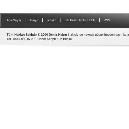
|
|
|
|
Ana Sayfa
Künye
İletişim
Sık Kullanılanlara Ekle
RSS
Tüm Hakları Saklıdır © 2004 Deniz Haber
| İzinsiz ve kaynak gösterilmeden yayınlan
Tel : 0544 880 87 87 |
Haber Scripti
:
CM Bilişim