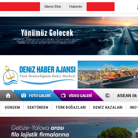
TURKISH MARITIME
Sitene Ekle
Haberler
CANLI YAYIN
Günün Haberleri
D-Marin, A
Van’da inş
ASEAN ilk 
TAYK - Eke
İstanbul v
GÜNDEM
SEKTÖRDEN
TÜRK BOĞAZLARI
DENİZ KAZALARI
IMO 
TEKNOFEST 
Tersane işç
İngiliz akt
FESCO, Kar
DESE, BIMC