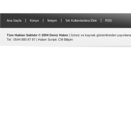
|
|
|
|
Ana Sayfa
Künye
İletişim
Sık Kullanılanlara Ekle
RSS
Tüm Hakları Saklıdır © 2004 Deniz Haber
| İzinsiz ve kaynak gösterilmeden yayınlan
Tel : 0544 880 87 87 |
Haber Scripti
:
CM Bilişim