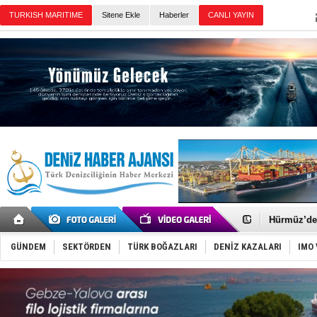
Sitene Ekle
Haberler
Günün Haberleri
Türkiye'nin
Dünyanın e
Hürmüz’de
Rusya'nın g
Keşfedildi
GÜNDEM
SEKTÖRDEN
TÜRK BOĞAZLARI
DENİZ KAZALARI
IMO 
D-Marin, A
Van’da inş
ASEAN ilk 
TAYK - Eke
İstanbul v