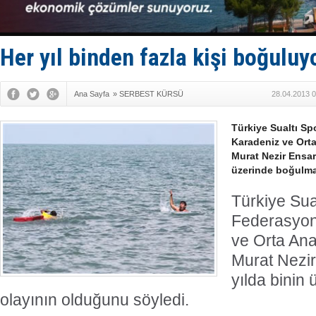
TEKNOFEST 
Tersane işç
İngiliz akt
FESCO, Kar
Her yıl binden fazla kişi boğuluy
DESE, BIMC
Ana Sayfa
»
SERBEST KÜRSÜ
28.04.2013 0
Türkiye Sualtı Sp
Karadeniz ve Ort
Murat Nezir Ensari
üzerinde boğulma
Türkiye Sual
Federasyo
ve Orta Ana
Murat Nezir
yılda binin
olayının olduğunu söyledi.