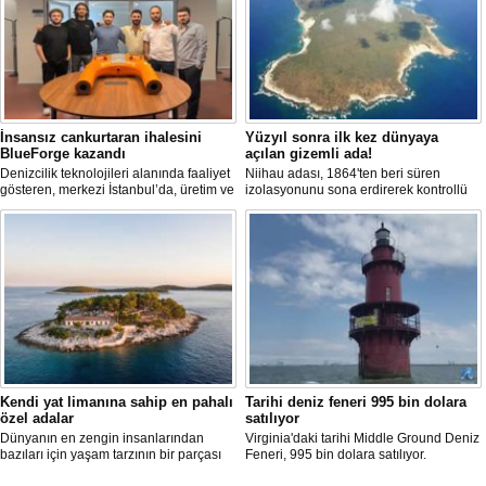
İnsansız cankurtaran ihalesini
Yüzyıl sonra ilk kez dünyaya
BlueForge kazandı
açılan gizemli ada!
Denizcilik teknolojileri alanında faaliyet
Niihau adası, 1864'ten beri süren
gösteren, merkezi İstanbul’da, üretim ve
izolasyonunu sona erdirerek kontrollü
Ar-Ge faaliyetlerinin önemli bölümünü
turist ziyaretlerine açıldı. Ada sakinleri,
ise Trabzon’da sürdüren BlueForge,
modern teknolojiden uzak, katı
ResQR insansız cankurtaran sistemi
kurallarla dolu bir yaşam sürdürüyor.
ihalesini kazandı
Kendi yat limanına sahip en pahalı
Tarihi deniz feneri 995 bin dolara
özel adalar
satılıyor
Dünyanın en zengin insanlarından
Virginia'daki tarihi Middle Ground Deniz
bazıları için yaşam tarzının bir parçası
Feneri, 995 bin dolara satılıyor.
sadece bir süper yat değil, aynı
Restorasyon sürecinde kendi enerjisini