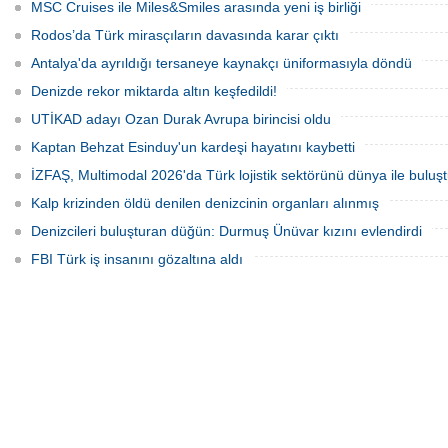
zamanda kendi yat limanı, helikopter
üretebilen bir yaşam alanına
MSC Cruises ile Miles&Smiles arasında yeni iş birliği
pisti ve seçkin villaları da içeren koca bir
dönüştürüldü.
özel adadır.
Rodos’da Türk mirasçıların davasında karar çıktı
Antalya'da ayrıldığı tersaneye kaynakçı üniformasıyla döndü
Denizde rekor miktarda altın keşfedildi!
UTİKAD adayı Ozan Durak Avrupa birincisi oldu
Kaptan Behzat Esinduy'un kardeşi hayatını kaybetti
İZFAŞ, Multimodal 2026'da Türk lojistik sektörünü dünya ile buluş
Kalp krizinden öldü denilen denizcinin organları alınmış
Denizcileri buluşturan düğün: Durmuş Ünüvar kızını evlendirdi
FBI Türk iş insanını gözaltına aldı