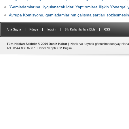
'Gemiadamlarına Uygulanacak İdari Yaptırımlara İlişkin Yönerge' 
Avrupa Komisyonu, gemiadamlarının çalışma şartları sözleşmesini
|
|
|
|
Ana Sayfa
Künye
İletişim
Sık Kullanılanlara Ekle
RSS
Tüm Hakları Saklıdır © 2004 Deniz Haber
| İzinsiz ve kaynak gösterilmeden yayınlan
Tel : 0544 880 87 87 |
Haber Scripti
:
CM Bilişim