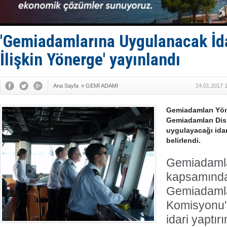
SES Yacht
Kargıcak K
Denizlerin 
İstanbul: 
'Gemiadamlarına Uygulanacak İda
İlişkin Yönerge' yayınlandı
Ana Sayfa
»
GEMİ ADAMI
24.01.2017 
Gemiadamları Yön
Gemiadamları Dis
uygulayacağı idari
belirlendi.
Gemiadamla
kapsamında
Gemiadamlar
Komisyonu'
idari yaptır