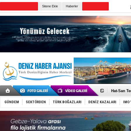
TURKISH MARITIME
Sitene Ekle
Haberler
CANLI YAYIN
Günün Haberleri
Türk Loydu
Hüseyin Me
Hat-San Te
Med Marine
KOSDER’den
Kalyoncu’da
GÜNDEM
SEKTÖRDEN
TÜRK BOĞAZLARI
DENİZ KAZALARI
IMO 
Tekne, su a
Bacasında 
Dışişleri B
Depo ve tek
Kruvaziyer 