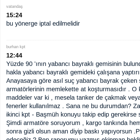
vatandaş
15:24
bu yönerge iptal edilmelidir
burhan kpt
12:44
Yüzde 90 'ının yabancı bayraklı gemisinin bulun
hakla yabancı bayraklı gemideki çalışana yaptı
Anayasaya göre asıl suç yabancı bayrak çeken
armatörlerinin memlekette at koşturmasıdır . O 
maddeler var ki , mesela tanker de çakmak vey
fenerler kullanılmaz . Sana ne bu durumdan? Z
ikinci kpt - Başmüh konuyu takip edip gerekirse 
Şimdi armatöre soruyorum , kargo tankında hem
sonra gizli olsun aman diyip baskı yapıyorsun .P
edeceğiz ? Ben raporumu yazmış ekipman bekli