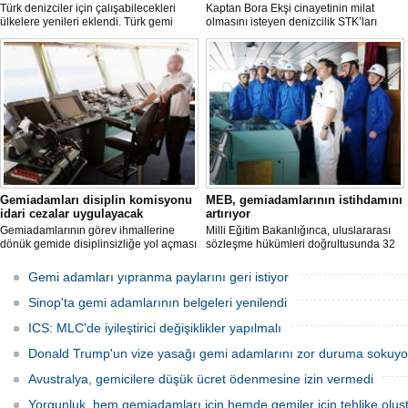
Türk denizciler için çalışabilecekleri
Kaptan Bora Ekşi cinayetinin milat
ülkelere yenileri eklendi. Türk gemi
olmasını isteyen denizcilik STK’ları
insanlarının istihdam edilebileceği
şirketlere personel politikalarını gözden
ülkeler arasına Danimarka, Hong Kong,
geçirmeleri çağrısında bulundu.
Norveç ve İngiltere bayraklı gemiler de
katıldı. Böylece 37 ülke ile anlaşma
sağlandı.
Gemiadamları disiplin komisyonu
MEB, gemiadamlarının istihdamını
idari cezalar uygulayacak
artırıyor
Gemiadamlarının görev ihmallerine
Milli Eğitim Bakanlığınca, uluslararası
dönük gemide disiplinsizliğe yol açması
sözleşme hükümleri doğrultusunda 32
sebebi ile Gemiadamları Disiplin
farklı "gemiadamları yetiştirme kurs
Komisyonu tarafından bir açıklama
programı" hazırlanarak uygulamaya
Gemi adamları yıpranma paylarını geri istiyor
yayınlandı.
başlandı.
Sinop'ta gemi adamlarının belgeleri yenilendi
ICS: MLC'de iyileştirici değişiklikler yapılmalı
Donald Trump'un vize yasağı gemi adamlarını zor duruma sokuyo
Avustralya, gemicilere düşük ücret ödenmesine izin vermedi
Yorgunluk, hem gemiadamları için hemde gemiler için tehlike oluş