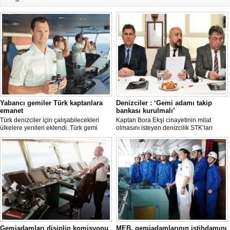
Yabancı gemiler Türk kaptanlara
Denizciler : ‘Gemi adamı takip
emanet
bankası kurulmalı’
Türk denizciler için çalışabilecekleri
Kaptan Bora Ekşi cinayetinin milat
ülkelere yenileri eklendi. Türk gemi
olmasını isteyen denizcilik STK’ları
insanlarının istihdam edilebileceği
şirketlere personel politikalarını gözden
ülkeler arasına Danimarka, Hong Kong,
geçirmeleri çağrısında bulundu.
Norveç ve İngiltere bayraklı gemiler de
katıldı. Böylece 37 ülke ile anlaşma
sağlandı.
Gemiadamları disiplin komisyonu
MEB, gemiadamlarının istihdamını