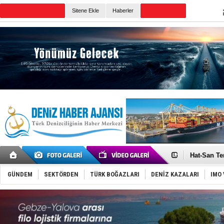
Sitene Ekle
Haberler
Günün Haberleri
Türk Loydu
Hüseyin Me
Hat-San Te
Med Marine
KOSDER’den
GÜNDEM
SEKTÖRDEN
TÜRK BOĞAZLARI
DENİZ KAZALARI
IMO 
Kalyoncu’da
Tekne, su a
Bacasında 
Dışişleri B
Depo ve tek