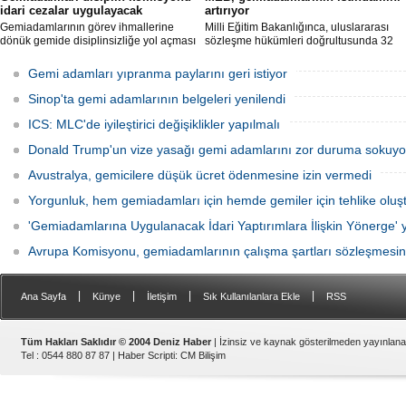
idari cezalar uygulayacak
artırıyor
Gemiadamlarının görev ihmallerine
Milli Eğitim Bakanlığınca, uluslararası
dönük gemide disiplinsizliğe yol açması
sözleşme hükümleri doğrultusunda 32
sebebi ile Gemiadamları Disiplin
farklı "gemiadamları yetiştirme kurs
Komisyonu tarafından bir açıklama
programı" hazırlanarak uygulamaya
Gemi adamları yıpranma paylarını geri istiyor
yayınlandı.
başlandı.
Sinop'ta gemi adamlarının belgeleri yenilendi
ICS: MLC'de iyileştirici değişiklikler yapılmalı
Donald Trump'un vize yasağı gemi adamlarını zor duruma sokuyo
Avustralya, gemicilere düşük ücret ödenmesine izin vermedi
Yorgunluk, hem gemiadamları için hemde gemiler için tehlike oluş
'Gemiadamlarına Uygulanacak İdari Yaptırımlara İlişkin Yönerge' 
Avrupa Komisyonu, gemiadamlarının çalışma şartları sözleşmesini
|
|
|
|
Ana Sayfa
Künye
İletişim
Sık Kullanılanlara Ekle
RSS
Tüm Hakları Saklıdır © 2004 Deniz Haber
| İzinsiz ve kaynak gösterilmeden yayınlan
Tel : 0544 880 87 87 |
Haber Scripti
:
CM Bilişim