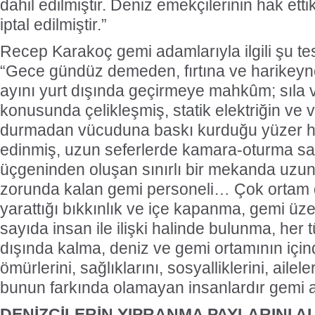
dahil edilmiştir. Deniz emekçilerinin hak ett
iptal edilmiştir.”
Recep Karakoç gemi adamlarıyla ilgili şu te
“Gece gündüz demeden, fırtına ve harikeyne
ayını yurt dışında geçirmeye mahkûm; sıla v
konusunda çelikleşmiş, statik elektriğin ve
durmadan vücuduna baskı kurduğu yüzer ha
edinmiş, uzun seferlerde kamara-oturma sa
üçgeninden oluşan sınırlı bir mekanda uz
zorunda kalan gemi personeli… Çok ortam 
yarattığı bıkkınlık ve içe kapanma, gemi üze
sayıda insan ile ilişki halinde bulunma, her t
dışında kalma, deniz ve gemi ortamının içi
ömürlerini, sağlıklarını, sosyalliklerini, ailele
bunun farkında olamayan insanlardır gemi 
DENİZCİLERİN YIPRANMA PAYLARINI A