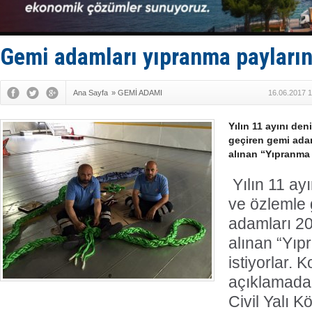
Kruvaziyer 
SES Yacht
Kargıcak K
Denizlerin 
Gemi adamları yıpranma paylarını
İstanbul: 
Ana Sayfa
»
GEMİ ADAMI
16.06.2017 1
Yılın 11 ayını den
geçiren gemi adam
alınan “Yıpranma P
Yılın 11 ayı
ve özlemle 
adamları 20
alınan “Yıp
istiyorlar. K
açıklamada
Civil Yalı 