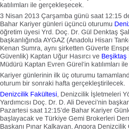
katılımları ile gerçekleşecek.
3 Nisan 2013 Çarşamba günü saat 12:15 d
Bahar Kariyer günleri üçüncü oturumu
Deniz
öğretim üyesi Yrd. Doç. Dr. Gül Denktaş Şa
başkanlığında AYGAZ (Anadolu Hisarı Tanke
Kenan Sumra, aynı şirketten Güverte Enspek
Güvenlik) Kaptan Uğur Hasırcı ve
Beşiktaş
Müdürü Kaptan Evren Gürel’in katılımları il
Kariyer günlerinin ilk üç oturumu tamamland
oturum bir sonraki hafta gerçekleştirilecek.
Denizcilik Fakültesi
, Denizcilik İşletmeleri
Yardımcısı Doç. Dr. D. Ali Deveci’nin başka
Pazartesi saat 12:15’de Bahar Kariyer Gün
başlayacak ve Türkiye Gemi Brokerleri Der
Başkanı Pınar Kalkavan, Angora Denizcilik