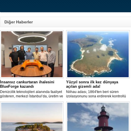
Diğer Haberler
İnsansız cankurtaran ihalesini
Yüzyıl sonra ilk kez dünyaya
BlueForge kazandı
açılan gizemli ada!
Denizcilik teknolojileri alanında faaliyet
Niihau adası, 1864'ten beri süren
gösteren, merkezi İstanbul’da, üretim ve
izolasyonunu sona erdirerek kontrollü
Ar-Ge faaliyetlerinin önemli bölümünü
turist ziyaretlerine açıldı. Ada sakinleri,
ise Trabzon’da sürdüren BlueForge,
modern teknolojiden uzak, katı
ResQR insansız cankurtaran sistemi
kurallarla dolu bir yaşam sürdürüyor.
ihalesini kazandı