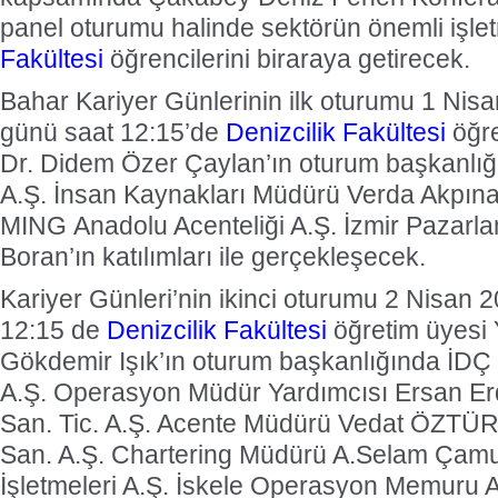
panel oturumu halinde sektörün önemli işlet
Fakültesi
öğrencilerini biraraya getirecek.
Bahar Kariyer Günlerinin ilk oturumu 1 Nis
günü saat 12:15’de
Denizcilik Fakültesi
öğre
Dr. Didem Özer Çaylan’ın oturum başkanlı
A.Ş. İnsan Kaynakları Müdürü Verda Akpına
MING Anadolu Acenteliği A.Ş. İzmir Pazar
Boran’ın katılımları ile gerçekleşecek.
Kariyer Günleri’nin ikinci oturumu 2 Nisan 
12:15 de
Denizcilik Fakültesi
öğretim üyesi 
Gökdemir Işık’ın oturum başkanlığında İDÇ D
A.Ş. Operasyon Müdür Yardımcısı Ersan Er
San. Tic. A.Ş. Acente Müdürü Vedat ÖZTÜRK
San. A.Ş. Chartering Müdürü A.Selam Çam
İşletmeleri A.Ş. İskele Operasyon Memuru 