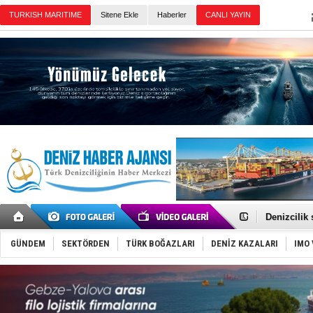
TURKISH MARITIME
Sitene Ekle
Haberler
CANLI YAYIN
Günün Haberleri
Rusya, göl
Enejota ti
Denizcilik
Türkiye’den
‘14. Olymp
GÜNDEM
SEKTÖRDEN
TÜRK BOĞAZLARI
DENİZ KAZALARI
IMO 
Taksi Botla
TÜRKLİM Ba
SOCAR da M
Türkiye'nin
Dünyanın e