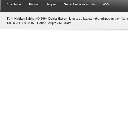
|
|
|
|
Ana Sayfa
Künye
İletişim
Sık Kullanılanlara Ekle
RSS
Tüm Hakları Saklıdır © 2004 Deniz Haber
| İzinsiz ve kaynak gösterilmeden yayınlan
Tel : 0544 880 87 87 |
Haber Scripti
:
CM Bilişim