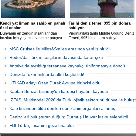
Kendi yat limanına sahip en pahalı
Tarihi deniz feneri 995 bin dolara
özel adalar
satılıyor
Dünyanın en zengin insanlarından
Virginia'daki tarihi Middle Ground Deniz
bazıları için yaşam tarzının bir parçası
Feneri, 995 bin dolara satılıyor.
sadece bir süper yat değil, aynı
Restorasyon sürecinde kendi enerjisini
zamanda kendi yat limanı, helikopter
üretebilen bir yaşam alanına
MSC Cruises ile Miles&Smiles arasında yeni iş birliği
pisti ve seçkin villaları da içeren koca bir
dönüştürüldü.
özel adadır.
Rodos’da Türk mirasçıların davasında karar çıktı
Antalya'da ayrıldığı tersaneye kaynakçı üniformasıyla döndü
Denizde rekor miktarda altın keşfedildi!
UTİKAD adayı Ozan Durak Avrupa birincisi oldu
Kaptan Behzat Esinduy'un kardeşi hayatını kaybetti
İZFAŞ, Multimodal 2026'da Türk lojistik sektörünü dünya ile buluş
Kalp krizinden öldü denilen denizcinin organları alınmış
Denizcileri buluşturan düğün: Durmuş Ünüvar kızını evlendirdi
FBI Türk iş insanını gözaltına aldı