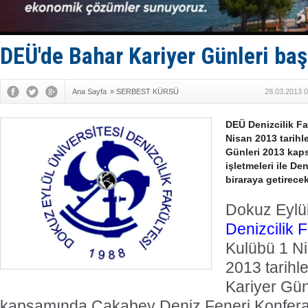
Hürmüz’de
Rusya'nın g
Keşfedildi
D-Marin, A
DEÜ'de Bahar Kariyer Günleri baş
Van’da inş
Ana Sayfa
»
SERBEST KÜRSÜ
28.03.2013 0
DEÜ Denizcilik Fa
Nisan 2013 tarihl
Günleri 2013 kap
işletmeleri ile De
biraraya getirecek
Dokuz Eylül
Denizcilik F
Kulübü 1 Ni
2013 tarihl
Kariyer Gün
kapsamında Çakabey Deniz Feneri Konfera