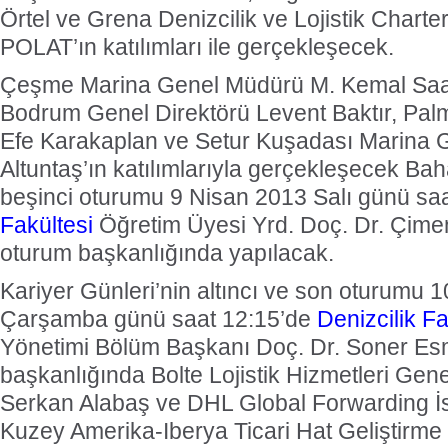
Örtel ve Grena Denizcilik ve Lojistik Char
POLAT’ın katılımları ile gerçekleşecek.
Çeşme Marina Genel Müdürü M. Kemal Saat
Bodrum Genel Direktörü Levent Baktır, Pal
Efe Karakaplan ve Setur Kuşadası Marina 
Altuntaş’ın katılımlarıyla gerçekleşecek Bah
beşinci oturumu 9 Nisan 2013 Salı günü sa
Fakültesi
Öğretim Üyesi Yrd. Doç. Dr. Çimen
oturum başkanlığında yapılacak.
Kariyer Günleri’nin altıncı ve son oturumu 
Çarşamba günü saat 12:15’de
Denizcilik Fa
Yönetimi Bölüm Başkanı Doç. Dr. Soner Es
başkanlığında Bolte Lojistik Hizmetleri Gen
Serkan Alabaş ve DHL Global Forwarding İ
Kuzey Amerika-Iberya Ticari Hat Geliştirm