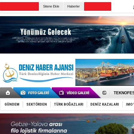
TURKISH MARITIME
Sitene Ekle
Haberler
CANLI YAYIN
Günün Haberleri
TAYK - Eke
İstanbul v
TEKNOFEST 
Tersane işç
İngiliz akt
GÜNDEM
SEKTÖRDEN
TÜRK BOĞAZLARI
DENİZ KAZALARI
IMO 
FESCO, Kar
DESE, BIMC
GİMBİRDER 
35 milyon T
İnsansız c