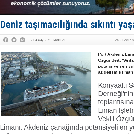
Yüzyıl son
Anadolu Te
Derince, I
Tüpraş, ha
Deniz taşımacılığında sıkıntı yaş
İTU AUV, D
Ana Sayfa
»
LİMANLAR
25.04.2013 0
Port Akdeniz Lima
Özgür Sert, "Ant
potansiyeli en y
az gelişmiş liman
Konyaaltı S
Derneği'ni
toplantısına
Liman İşle
Vekili Özgür
Limanı, Akdeniz çanağında potansiyeli en 