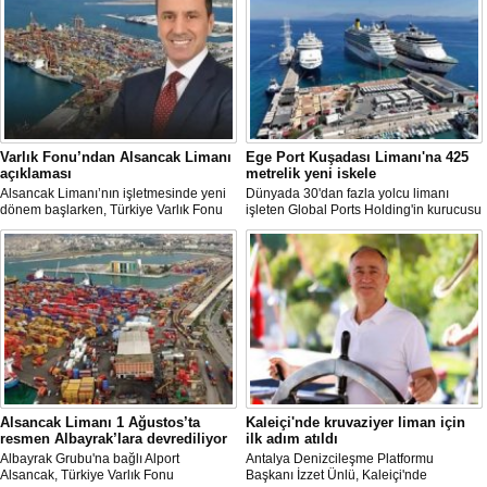
Varlık Fonu’ndan Alsancak Limanı
Ege Port Kuşadası Limanı'na 425
açıklaması
metrelik yeni iskele
Alsancak Limanı’nın işletmesinde yeni
Dünyada 30'dan fazla yolcu limanı
dönem başlarken, Türkiye Varlık Fonu
işleten Global Ports Holding'in kurucusu
Yatırımlardan Sorumlu Genel Müdür
ve Yönetim Kurulu Başkanı Mehmet
Yardımcısı Aziz Murat Uluğ, limanda
Kutman'ın sahibi olduğu Ege Port
satış ya da imtiyaz devri yapılmadığını
Kuşadası, yeni bir yatırım hamlesine
belirterek, “Yük limanı operasyonlarını
hazırlanıyor.
yerli ve milli Alport’a teslim ettik”
açıklamasında bulundu.
Alsancak Limanı 1 Ağustos’ta
Kaleiçi'nde kruvaziyer liman için
resmen Albayrak’lara devrediliyor
ilk adım atıldı
Albayrak Grubu'na bağlı Alport
Antalya Denizcileşme Platformu
Alsancak, Türkiye Varlık Fonu
Başkanı İzzet Ünlü, Kaleiçi'nde