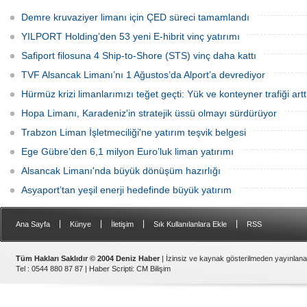
mülkiyetindeki İzmir Alsancak Limanı'nın
kruvaziyer liman yapımıyla ilgili
yük limanı işletmesini 1 Ağustos 2026
Ulaştırma ve Altyapı Bakanlığı 6'ncı
Demre kruvaziyer limanı için ÇED süreci tamamlandı
itibarıyla devralacağını liman
Bölge Müdürlüğü tarafından teknik
kullanıcılarına gönderdiği resmi yazıyla
çalışma başlatıldığını açıkladı.
YILPORT Holding’den 53 yeni E-hibrit vinç yatırımı
duyurdu.
Safiport filosuna 4 Ship-to-Shore (STS) vinç daha kattı
TVF Alsancak Limanı’nı 1 Ağustos’da Alport’a devrediyor
Hürmüz krizi limanlarımızı teğet geçti: Yük ve konteyner trafiği artt
Hopa Limanı, Karadeniz'in stratejik üssü olmayı sürdürüyor
Trabzon Liman İşletmeciliği'ne yatırım teşvik belgesi
Ege Gübre’den 6,1 milyon Euro’luk liman yatırımı
Alsancak Limanı'nda büyük dönüşüm hazırlığı
Asyaport’tan yeşil enerji hedefinde büyük yatırım
|
|
|
|
Ana Sayfa
Künye
İletişim
Sık Kullanılanlara Ekle
RSS
Tüm Hakları Saklıdır © 2004 Deniz Haber
| İzinsiz ve kaynak gösterilmeden yayınlan
Tel : 0544 880 87 87 |
Haber Scripti
:
CM Bilişim