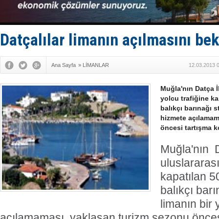
GİMBİRDER 
35 milyon T
İnsansız c
Yüzyıl son
Datçalılar limanın açılmasını bek
Anadolu Te
Ana Sayfa
»
LİMANLAR
12.03.2013 
Muğla'nın Datça İ
yolcu trafiğine ka
balıkçı barınağı s
hizmete açılamam
öncesi tartışma 
Muğla'nın D
uluslararası
kapatılan 5
balıkçı bar
limanın bir 
açılamaması, yaklaşan turizm sezonu önces