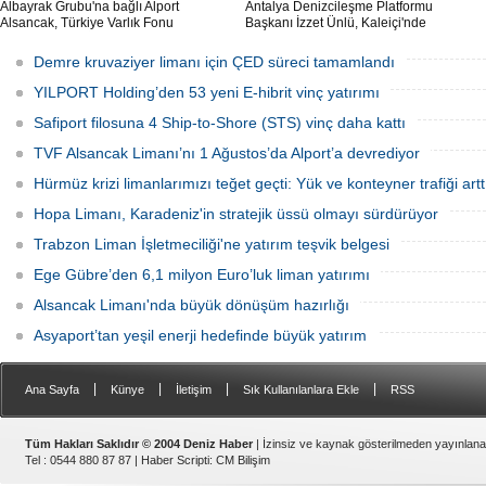
Albayrak Grubu'na bağlı Alport
Antalya Denizcileşme Platformu
Alsancak, Türkiye Varlık Fonu
Başkanı İzzet Ünlü, Kaleiçi'nde
mülkiyetindeki İzmir Alsancak Limanı'nın
kruvaziyer liman yapımıyla ilgili
yük limanı işletmesini 1 Ağustos 2026
Ulaştırma ve Altyapı Bakanlığı 6'ncı
Demre kruvaziyer limanı için ÇED süreci tamamlandı
itibarıyla devralacağını liman
Bölge Müdürlüğü tarafından teknik
kullanıcılarına gönderdiği resmi yazıyla
çalışma başlatıldığını açıkladı.
YILPORT Holding’den 53 yeni E-hibrit vinç yatırımı
duyurdu.
Safiport filosuna 4 Ship-to-Shore (STS) vinç daha kattı
TVF Alsancak Limanı’nı 1 Ağustos’da Alport’a devrediyor
Hürmüz krizi limanlarımızı teğet geçti: Yük ve konteyner trafiği artt
Hopa Limanı, Karadeniz'in stratejik üssü olmayı sürdürüyor
Trabzon Liman İşletmeciliği'ne yatırım teşvik belgesi
Ege Gübre’den 6,1 milyon Euro’luk liman yatırımı
Alsancak Limanı'nda büyük dönüşüm hazırlığı
Asyaport’tan yeşil enerji hedefinde büyük yatırım
|
|
|
|
Ana Sayfa
Künye
İletişim
Sık Kullanılanlara Ekle
RSS
Tüm Hakları Saklıdır © 2004 Deniz Haber
| İzinsiz ve kaynak gösterilmeden yayınlan
Tel : 0544 880 87 87 |
Haber Scripti
:
CM Bilişim