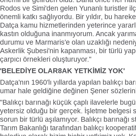
Rodos ve Simi'den gelen Yunanlı turistler i
önemli katkı sağlıyordu. Bir yıldır, bu hareke
Datça kamu hizmetlerinden yeterince yararl
kastın olduğuna inanmıyorum. Ancak yarım
durumu ve Marmaris'e olan uzaklığı nedeniy
Askerlik Şubesi'nin kapanması, bir türlü y
çarpıcı örnekleri oluşturuyor."
'BELEDİYE OLAR8AK YETKİMİZ YOK'
Datça'nın 1960'lı yıllarda yapılan balıkçı b
umar hale geldiğine değinen Şener sözlerin
"Balıkçı barınağı küçük çaplı ilavelerle bugü
yetersiz olduğu bir gerçek. İşletme belgesi s
sorun bir türlü aşılamıyor. Balıkçı barınağı 
Tarım Bakanlığı tarafından balıkçı kooperatif