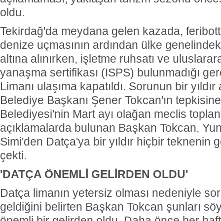
oldu.
Tekirdağ'da meydana gelen kazada, feribotta
denize uçmasının ardından ülke genelindek
altına alınırken, işletme ruhsatı ve uluslarar
yanaşma sertifikası (ISPS) bulunmadığı ge
Limanı ulaşıma kapatıldı. Sorunun bir yıldır
Belediye Başkanı Şener Tokcan'ın tepkisin
Belediyesi'nin Mart ayı olağan meclis toplantı
açıklamalarda bulunan Başkan Tokcan, Yun
Simi'den Datça'ya bir yıldır hiçbir teknenin
çekti.
'DATÇA ÖNEMLİ GELİRDEN OLDU'
Datça limanın yetersiz olması nedeniyle s
geldiğini belirten Başkan Tokcan şunları söy
önemli bir gelirden oldu. Daha önce her haft