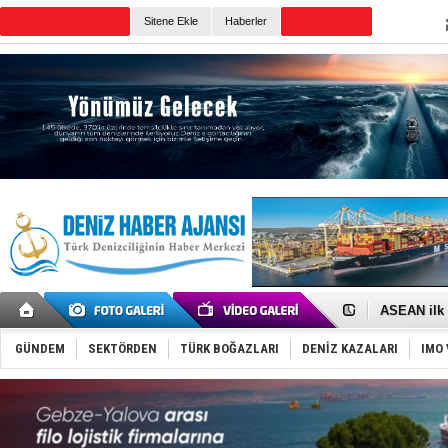
TURKISH MARITIME
Sitene Ekle
Haberler
CANLI YAYIN
Günün Haberleri
D-Marin, A
Van’da inş
ASEAN ilk 
TAYK - Eke
İstanbul v
GÜNDEM
SEKTÖRDEN
TÜRK BOĞAZLARI
DENİZ KAZALARI
IMO 
TEKNOFEST 
Tersane işç
İngiliz akt
FESCO, Kar
DESE, BIMC