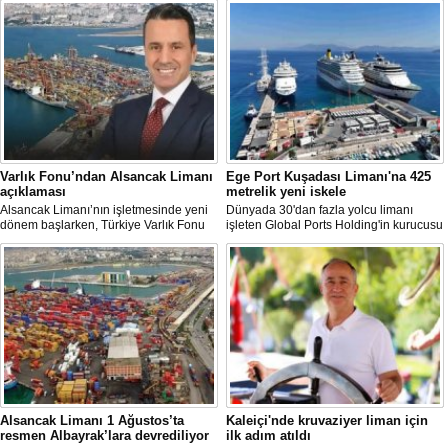
Varlık Fonu’ndan Alsancak Limanı
Ege Port Kuşadası Limanı'na 425
açıklaması
metrelik yeni iskele
Alsancak Limanı’nın işletmesinde yeni
Dünyada 30'dan fazla yolcu limanı
dönem başlarken, Türkiye Varlık Fonu
işleten Global Ports Holding'in kurucusu
Yatırımlardan Sorumlu Genel Müdür
ve Yönetim Kurulu Başkanı Mehmet
Yardımcısı Aziz Murat Uluğ, limanda
Kutman'ın sahibi olduğu Ege Port
satış ya da imtiyaz devri yapılmadığını
Kuşadası, yeni bir yatırım hamlesine
belirterek, “Yük limanı operasyonlarını
hazırlanıyor.
yerli ve milli Alport’a teslim ettik”
açıklamasında bulundu.
Alsancak Limanı 1 Ağustos’ta
Kaleiçi'nde kruvaziyer liman için
resmen Albayrak’lara devrediliyor
ilk adım atıldı