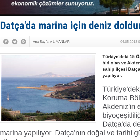
Yüzyıl son
Anadolu Te
Derince, I
Tüpraş, ha
Datça'da marina için deniz doldu
İTU AUV, D
Ana Sayfa
»
LİMANLAR
04.05.2013 0
Türkiye'deki 15 
biri olan ve Akden
sahip ilçesi Datç
yapılıyor.
Türkiye'dek
Koruma Bölg
Akdeniz'in 
biyoçeşitlili
Datça'da de
marina yapılıyor. Datça'nın doğal ve tarihi gü