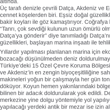
altında.
Üç tarafı denizle çevrili Datça, Akdeniz ve E
cennet köşelerden biri. Eşsiz doğal güzellikle
bakir koyları ile göz kamaştırıyor. Coğrafya 
“Tanrı, çok sevdiği kulunun uzun ömürlü olm
Datça’ya gönderir” diye tanımladığı Datça’nı
güzellikleri, başlayan marina inşaatı ile tehli
Yıllardır yapılması planlanan marina için ek
bozacağı düşünülmeden deniz doldurulmay
Türkiye’deki 15 Özel Çevre Koruma Bölgesi
ve Akdeniz’in en zengin biyoçeşitliliğine sah
makineleri yoğun bir çalışmayla her gün tonl
döküyor. Koyun hemen yakınlarındaki bölge
bilinen bir adacık doldurularak yok edildi. D
merkezine yine dolgu yöntemiyle yol yapılıy
yapılacağı yerdeki antik bir mezar ise izin a