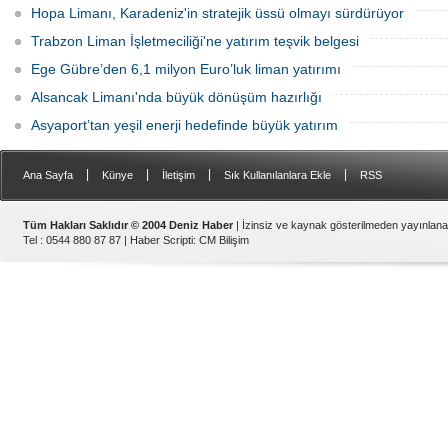
Hopa Limanı, Karadeniz'in stratejik üssü olmayı sürdürüyor
Trabzon Liman İşletmeciliği'ne yatırım teşvik belgesi
Ege Gübre’den 6,1 milyon Euro’luk liman yatırımı
Alsancak Limanı'nda büyük dönüşüm hazırlığı
Asyaport’tan yeşil enerji hedefinde büyük yatırım
|
|
|
|
Ana Sayfa
Künye
İletişim
Sık Kullanılanlara Ekle
RSS
Tüm Hakları Saklıdır © 2004 Deniz Haber
| İzinsiz ve kaynak gösterilmeden yayınlan
Tel : 0544 880 87 87 |
Haber Scripti
:
CM Bilişim