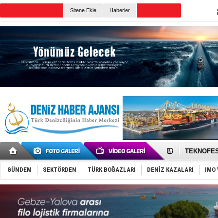
TURKISH MARITIME
Sitene Ekle
Haberler
CANLI YAYIN
Günün Haberleri
TAYK - Eke
İstanbul v
TEKNOFEST 
Tersane işç
İngiliz akt
GÜNDEM
SEKTÖRDEN
TÜRK BOĞAZLARI
DENİZ KAZALARI
IMO 
FESCO, Kar
DESE, BIMC
GİMBİRDER 
35 milyon T
İnsansız c