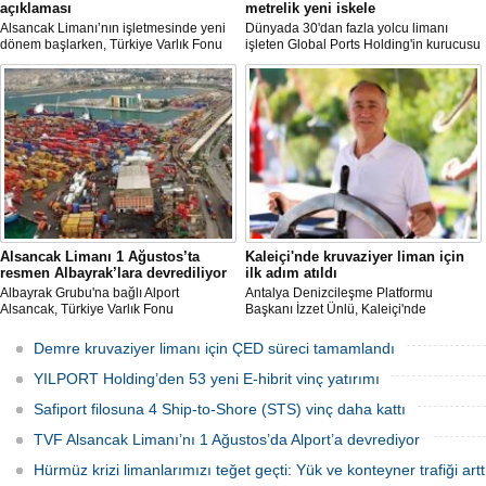
açıklaması
metrelik yeni iskele
Alsancak Limanı’nın işletmesinde yeni
Dünyada 30'dan fazla yolcu limanı
dönem başlarken, Türkiye Varlık Fonu
işleten Global Ports Holding'in kurucusu
Yatırımlardan Sorumlu Genel Müdür
ve Yönetim Kurulu Başkanı Mehmet
Yardımcısı Aziz Murat Uluğ, limanda
Kutman'ın sahibi olduğu Ege Port
satış ya da imtiyaz devri yapılmadığını
Kuşadası, yeni bir yatırım hamlesine
belirterek, “Yük limanı operasyonlarını
hazırlanıyor.
yerli ve milli Alport’a teslim ettik”
açıklamasında bulundu.
Alsancak Limanı 1 Ağustos’ta
Kaleiçi'nde kruvaziyer liman için
resmen Albayrak’lara devrediliyor
ilk adım atıldı
Albayrak Grubu'na bağlı Alport
Antalya Denizcileşme Platformu
Alsancak, Türkiye Varlık Fonu
Başkanı İzzet Ünlü, Kaleiçi'nde
mülkiyetindeki İzmir Alsancak Limanı'nın
kruvaziyer liman yapımıyla ilgili
yük limanı işletmesini 1 Ağustos 2026
Ulaştırma ve Altyapı Bakanlığı 6'ncı
Demre kruvaziyer limanı için ÇED süreci tamamlandı
itibarıyla devralacağını liman
Bölge Müdürlüğü tarafından teknik
kullanıcılarına gönderdiği resmi yazıyla
çalışma başlatıldığını açıkladı.
YILPORT Holding’den 53 yeni E-hibrit vinç yatırımı
duyurdu.
Safiport filosuna 4 Ship-to-Shore (STS) vinç daha kattı
TVF Alsancak Limanı’nı 1 Ağustos’da Alport’a devrediyor
Hürmüz krizi limanlarımızı teğet geçti: Yük ve konteyner trafiği artt