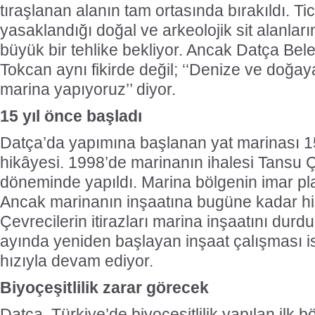
tıraşlanan alanın tam ortasında bırakıldı. Tica
yasaklandığı doğal ve arkeolojik sit alanlar
büyük bir tehlike bekliyor. Ancak Datça Be
Tokcan aynı fikirde değil; ‘‘Denize ve doğ
marina yapıyoruz’’ diyor.
15 yıl önce başladı
Datça’da yapımına başlanan yat marinası 15 y
hikâyesi. 1998’de marinanın ihalesi Tansu Ç
döneminde yapıldı. Marina bölgenin imar pla
Ancak marinanın inşaatına bugüne kadar h
Çevrecilerin itirazları marina inşaatını durd
ayında yeniden başlayan inşaat çalışması 
hızıyla devam ediyor.
Biyoçeşitlilik zarar görecek
Datça, Türkiye’de biyoçeşitlilik yapılan ilk b