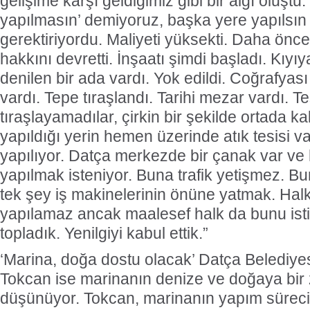
gelişime karşı geldiğimiz gibi bir algı oluştu
yapılmasın’ demiyoruz, başka yere yapılsın
gerektiriyordu. Maliyeti yüksekti. Daha önce 
hakkını devretti. İnşaatı şimdi başladı. Kıyı
denilen bir ada vardı. Yok edildi. Coğrafyası
vardı. Tepe tıraşlandı. Tarihi mezar vardı. Tes
tıraşlayamadılar, çirkin bir şekilde ortada ka
yapıldığı yerin hemen üzerinde atık tesisi va
yapılıyor. Datça merkezde bir çanak var ve
yapılmak isteniyor. Buna trafik yetişmez. 
tek şey iş makinelerinin önüne yatmak. Hal
yapılamaz ancak maalesef halk da bunu istiy
topladık. Yenilgiyi kabul ettik.”
‘Marina, doğa dostu olacak’ Datça Belediye
Tokcan ise marinanın denize ve doğaya bir 
düşünüyor. Tokcan, marinanın yapım sürecin