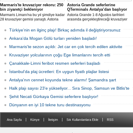
Marmaris'te kruvaziyer rekoru: 250
Astoria Grande seferlerine
bin ziyaretçi bekleniyor
QTerminals Antalya’dan başlıyor
Marmaris Limanı'na bu yıl şimdiye kadar
Astoria Grande 1-8 Ağustos tarihleri
28 kruvaziyer gemisi yanaştı. Astoria
arasında gerçekleştireceği kruvaziyer
Grande'nin Ağustos'tan itibaren 10 yeni
seferine QTerminals Antalya’dan
sefer eklemesiyle birlikte sezon
başlayacak. Şirket rotayı Rus denizcilik
Türkiye’nin en ilginç plajı! Birkaç adımda il değiştiriyorsunuz
sonunda 250 bin ziyaretçiye ulaşılması
makamlarının Doğu Karadeniz'in doğu
hedefleniyor.
kesiminde seyrüsefer güvenliğine ilişkin
Ankara'da Mogan Gölü turları yeniden başladı!
uyarısının ardından değiştirildi.
Marmaris'te sezon açıldı: Jet car en çok tercih edilen aktivite
Kruvaziyer yolcularının çoğu Ege limanlarını tercih etti
Çanakkale-Limni feribot resmen seferleri başladı
İstanbul’da plaj ücretleri: En uygun fiyatlı plajlar listesi
Antalya'nın cennet koyunda tekne alarmı! Şamandra şart
Halk plajı sayısı 23'e yükseliyor... Sıra Sinop, Samsun ve Bitlis'te
Şehit Necati Gürkaya Gemisi seferlere başlıyor!
Dünyanın en iyi 10 tekne turu destinasyonu
|
|
|
|
Ana Sayfa
Künye
İletişim
Sık Kullanılanlara Ekle
RSS