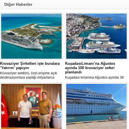
Diğer Haberler
Kruvaziyer Şirketleri işte buralara
KuşadasıLimanı’na Ağustos
‘Yatırım’ yapıyor
ayında 100 kruvaziyer seferi
planlandı
Kruvaziyer sektörü, özel erişime açık
destinasyonlara yaptığı milyarlarca
Kuşadası limanına Ağustos ayında 38
dolarlık yatırımlarla tatil deneyimini gemi
farklı kruvaziyer gemisi 100 kez
dışına taşıyor. Özel adalar, beach
uğrayacak. En yoğun günün 28 Ağustos
club'lar, su parkları ve lüks villalar artık
olduğu açıklandı.
şirketlerin en stratejik gelir kaynakları
arasında yer alıyor.