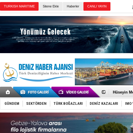
TURKISH MARITIME
Sitene Ekle
Haberler
CANLI YAYIN
Günün Haberleri
Dünyanın e
Türk Loydu
Hüseyin Me
Hat-San Te
Med Marine
GÜNDEM
SEKTÖRDEN
TÜRK BOĞAZLARI
DENİZ KAZALARI
IMO 
KOSDER’den
Kalyoncu’da
Tekne, su a
Bacasında 
Dışişleri B