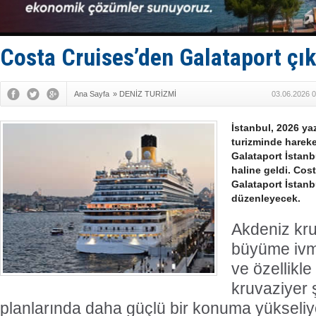
Depo ve tek
Kruvaziyer 
SES Yacht
Kargıcak K
Costa Cruises’den Galataport çıkı
Denizlerin 
Ana Sayfa
»
DENİZ TURİZMİ
03.06.2026 0
İstanbul, 2026 y
turizminde hareke
Galataport İstanb
haline geldi. Cos
Galataport İstanbu
düzenleyecek.
Akdeniz kru
büyüme ivm
ve özellikle
kruvaziyer ş
planlarında daha güçlü bir konuma yükseliy