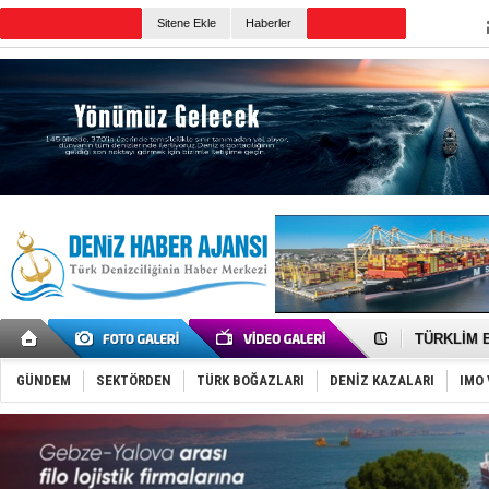
TURKISH MARITIME
Sitene Ekle
Haberler
CANLI YAYIN
Günün Haberleri
‘14. Olymp
Taksi Botla
TÜRKLİM Ba
SOCAR da M
Türkiye'nin
GÜNDEM
SEKTÖRDEN
TÜRK BOĞAZLARI
DENİZ KAZALARI
IMO 
Dünyanın e
Hürmüz’de
Rusya'nın g
Keşfedildi
D-Marin, A