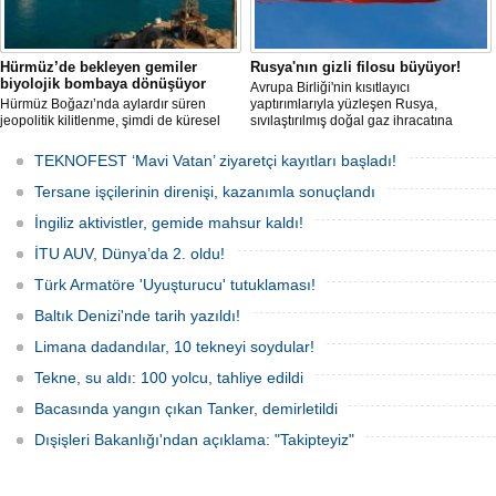
Hürmüz’de bekleyen gemiler
Rusya'nın gizli filosu büyüyor!
biyolojik bombaya dönüşüyor
Avrupa Birliği'nin kısıtlayıcı
Hürmüz Boğazı’nda aylardır süren
yaptırımlarıyla yüzleşen Rusya,
jeopolitik kilitlenme, şimdi de küresel
sıvılaştırılmış doğal gaz ihracatına
ölçekte bir çevre felaketinin kapısını
devam edebilmek için gizli bir filo
aralamış olabilir. Sıcak sularda
geliştiriyor.
TEKNOFEST ‘Mavi Vatan’ ziyaretçi kayıtları başladı!
hareketsiz bekleyen binden fazla gemi,
istilacı deniz canlıları için devasa bir
Tersane işçilerinin direnişi, kazanımla sonuçlandı
üreme merkezine dönüşmüş durumda.
İngiliz aktivistler, gemide mahsur kaldı!
İTU AUV, Dünya’da 2. oldu!
Türk Armatöre 'Uyuşturucu' tutuklaması!
Baltık Denizi'nde tarih yazıldı!
Limana dadandılar, 10 tekneyi soydular!
Tekne, su aldı: 100 yolcu, tahliye edildi
Bacasında yangın çıkan Tanker, demirletildi
Dışişleri Bakanlığı'ndan açıklama: "Takipteyiz"