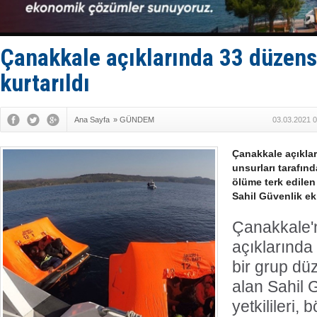
Van’da inş
ASEAN ilk 
TAYK - Eke
İstanbul v
Çanakkale açıklarında 33 düzen
TEKNOFEST 
kurtarıldı
Ana Sayfa
»
GÜNDEM
03.03.2021 0
Çanakkale açıkla
unsurları tarafınd
ölüme terk edile
Sahil Güvenlik eki
Çanakkale'n
açıklarında 
bir grup dü
alan Sahil 
yetkilileri,