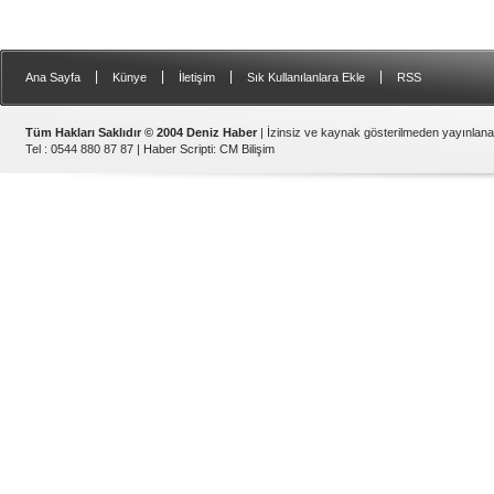
|
|
|
|
Ana Sayfa
Künye
İletişim
Sık Kullanılanlara Ekle
RSS
Tüm Hakları Saklıdır © 2004 Deniz Haber
| İzinsiz ve kaynak gösterilmeden yayınlan
Tel : 0544 880 87 87 |
Haber Scripti
:
CM Bilişim