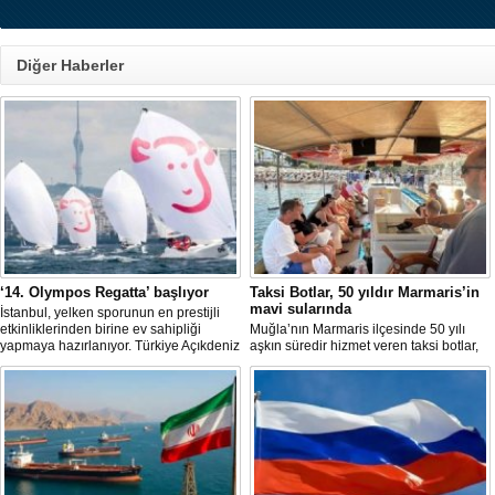
Diğer Haberler
‘14. Olympos Regatta’ başlıyor
Taksi Botlar, 50 yıldır Marmaris’in
mavi sularında
İstanbul, yelken sporunun en prestijli
etkinliklerinden birine ev sahipliği
Muğla’nın Marmaris ilçesinde 50 yılı
yapmaya hazırlanıyor. Türkiye Açıkdeniz
aşkın süredir hizmet veren taksi botlar,
Yarış Kulübü (TAYK), Türkiye Yelken
hem ulaşım hem de turistik gezi
Federasyonu ve Eker Süt Ürünleri iş
amacıyla kullanılmaya devam ediyor.
birliğiyle hayata geçirilecek olan 14.
TAYK - Eker Olympos Regatta, 7
Ağustos'ta start alacak ve 16 Ağustos'a
kadar deniz tutkunlarını bir araya
getirecek. "Rüzgâ