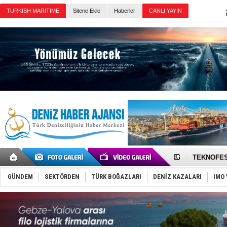
Sitene Ekle
Haberler
Günün Haberleri
TAYK - Eke
İstanbul v
TEKNOFEST 
Tersane işç
İngiliz akt
GÜNDEM
SEKTÖRDEN
TÜRK BOĞAZLARI
DENİZ KAZALARI
IMO 
FESCO, Kar
DESE, BIMC
GİMBİRDER 
35 milyon T
İnsansız c