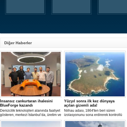
Diğer Haberler
İnsansız cankurtaran ihalesini
Yüzyıl sonra ilk kez dünyaya
BlueForge kazandı
açılan gizemli ada!
Denizcilik teknolojileri alanında faaliyet
Niihau adası, 1864'ten beri süren
gösteren, merkezi İstanbul’da, üretim ve
izolasyonunu sona erdirerek kontrollü
Ar-Ge faaliyetlerinin önemli bölümünü
turist ziyaretlerine açıldı. Ada sakinleri,
ise Trabzon’da sürdüren BlueForge,
modern teknolojiden uzak, katı