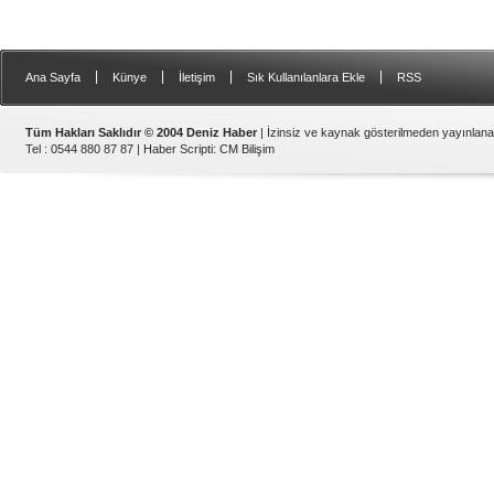
|
|
|
|
Ana Sayfa
Künye
İletişim
Sık Kullanılanlara Ekle
RSS
Tüm Hakları Saklıdır © 2004 Deniz Haber
| İzinsiz ve kaynak gösterilmeden yayınlan
Tel : 0544 880 87 87 |
Haber Scripti
:
CM Bilişim