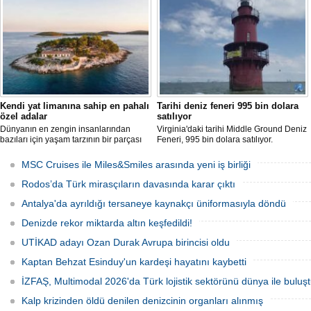
ResQR insansız cankurtaran sistemi
kurallarla dolu bir yaşam sürdürüyor.
ihalesini kazandı
Kendi yat limanına sahip en pahalı
Tarihi deniz feneri 995 bin dolara
özel adalar
satılıyor
Dünyanın en zengin insanlarından
Virginia'daki tarihi Middle Ground Deniz
bazıları için yaşam tarzının bir parçası
Feneri, 995 bin dolara satılıyor.
sadece bir süper yat değil, aynı
Restorasyon sürecinde kendi enerjisini
zamanda kendi yat limanı, helikopter
üretebilen bir yaşam alanına
MSC Cruises ile Miles&Smiles arasında yeni iş birliği
pisti ve seçkin villaları da içeren koca bir
dönüştürüldü.
özel adadır.
Rodos’da Türk mirasçıların davasında karar çıktı
Antalya'da ayrıldığı tersaneye kaynakçı üniformasıyla döndü
Denizde rekor miktarda altın keşfedildi!
UTİKAD adayı Ozan Durak Avrupa birincisi oldu
Kaptan Behzat Esinduy'un kardeşi hayatını kaybetti
İZFAŞ, Multimodal 2026'da Türk lojistik sektörünü dünya ile buluş
Kalp krizinden öldü denilen denizcinin organları alınmış