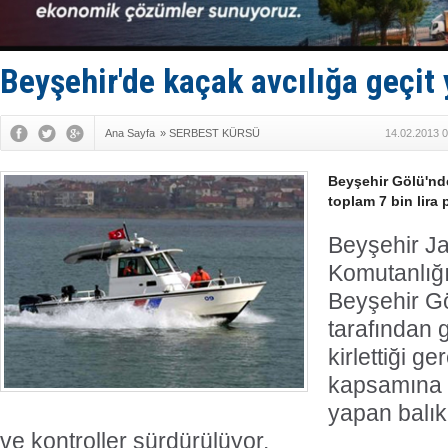
Yüzyıl son
Anadolu Te
Derince, I
Tüpraş, ha
Beyşehir'de kaçak avcılığa geçit
İTU AUV, D
Ana Sayfa
»
SERBEST KÜRSÜ
14.02.2013 0
Beyşehir Gölü'nd
toplam 7 bin lira 
Beyşehir J
Komutanlığı
Beyşehir Gö
tarafından 
kirlettiği g
kapsamına a
yapan balık
ve kontroller sürdürülüyor.