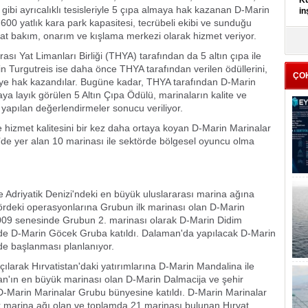
Kü
 gibi ayrıcalıklı tesisleriyle 5 çıpa almaya hak kazanan D-Marin
in
00 yatlık kara park kapasitesi, tecrübeli ekibi ve sunduğu
yat bakım, onarım ve kışlama merkezi olarak hizmet veriyor.
K
Kı
ası Yat Limanları Birliği (THYA) tarafından da 5 altın çıpa ile
it
n Turgutreis ise daha önce THYA tarafından verilen ödüllerini,
ÇO
meye hak kazandılar. Bugüne kadar, THYA tarafından D-Marin
a layık görülen 5 Altın Çıpa Ödülü, marinaların kalite ve
yapılan değerlendirmeler sonucu veriliyor.
yle hizmet kalitesini bir kez daha ortaya koyan D-Marin Marinalar
’de yer alan 10 marinası ile sektörde bölgesel oyuncu olma
 Adriyatik Denizi'ndeki en büyük uluslararası marina ağına
ördeki operasyonlarına Grubun ilk marinası olan D-Marin
 2009 senesinde Grubun 2. marinası olarak D-Marin Didim
de D-Marin Göcek Gruba katıldı. Dalaman'da yapılacak D-Marin
nde başlanması planlanıyor.
ılarak Hırvatistan'daki yatırımlarına D-Marin Mandalina ile
an'ın en büyük marinası olan D-Marin Dalmacija ve şehir
D-Marin Marinalar Grubu bünyesine katıldı. D-Marin Marinalar
k marina ağı olan ve toplamda 21 marinası bulunan Hırvat