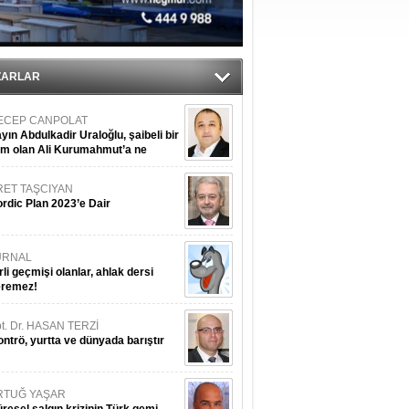
ediyor
ZARLAR
ECEP CANPOLAT
yın Abdulkadir Uraloğlu, şaibeli bir
im olan Ali Kurumahmut’a ne
nışıyorsunuz?
RET TAŞCIYAN
rdic Plan 2023’e Dair
URNAL
rli geçmişi olanlar, ahlak dersi
eremez!
t. Dr. HASAN TERZİ
ntrö, yurtta ve dünyada barıştır
RTUĞ YAŞAR