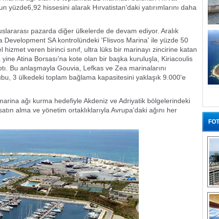
un yüzde6,92 hissesini alarak Hırvatistan'daki yatırımlarını daha
uslararası pazarda diğer ülkelerde de devam ediyor. Aralık
a Development SA kontrolündeki 'Flisvos Marina' ile yüzde 50
 hizmet veren birinci sınıf, ultra lüks bir marinayı zincirine katan
yine Atina Borsası'na kote olan bir başka kuruluşla, Kiriacoulis
ptı. Bu anlaşmayla Gouvia, Lefkas ve Zea marinalarını
bu, 3 ülkedeki toplam bağlama kapasitesini yaklaşık 9.000'e
marina ağı kurma hedefiyle Akdeniz ve Adriyatik bölgelerindeki
 satın alma ve yönetim ortaklıklarıyla Avrupa'daki ağını her
FOT
“G