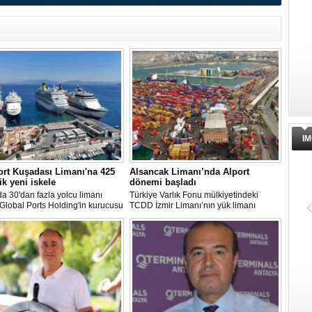
IM
rt Kuşadası Limanı'na 425
Alsancak Limanı’nda Alport
ik yeni iskele
dönemi başladı
 30'dan fazla yolcu limanı
Türkiye Varlık Fonu mülkiyetindeki
 Global Ports Holding'in kurucusu
TCDD İzmir Limanı’nın yük limanı
etim Kurulu Başkanı Mehmet
faaliyetleri, Albayrak Grubu’nun
ın sahibi olduğu Ege Port
uluslararası liman işletmeciliği markası
ı, yeni bir yatırım hamlesine
Alport bünyesinde kurulan Alport
nıyor.
Alsancak Liman İşletmeciliği AŞ’ye
devredildi.