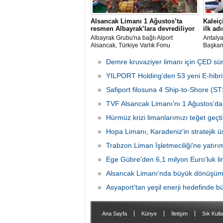
Alsancak Limanı 1 Ağustos’ta
Kaleiç
resmen Albayrak’lara devrediliyor
ilk adı
Albayrak Grubu'na bağlı Alport
Antaly
Alsancak, Türkiye Varlık Fonu
Başkanı
mülkiyetindeki İzmir Alsancak Limanı'nın
kruvazi
yük limanı işletmesini 1 Ağustos 2026
Ulaştır
Demre kruvaziyer limanı için ÇED sü
itibarıyla devralacağını liman
Bölge M
kullanıcılarına gönderdiği resmi yazıyla
YILPORT Holding’den 53 yeni E-hibrit
çalışma
duyurdu.
Safiport filosuna 4 Ship-to-Shore (ST
TVF Alsancak Limanı’nı 1 Ağustos’da 
Hürmüz krizi limanlarımızı teğet geçti:
Hopa Limanı, Karadeniz'in stratejik 
Trabzon Liman İşletmeciliği'ne yatırı
Ege Gübre’den 6,1 milyon Euro’luk li
Alsancak Limanı'nda büyük dönüşüm 
Asyaport’tan yeşil enerji hedefinde b
|
|
|
Ana Sayfa
Künye
İletişim
Sık Kulla