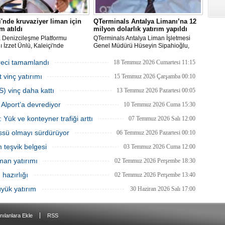
i'nde kruvaziyer liman için
QTerminals Antalya Limanı’na 12
m atıldı
milyon dolarlık yatırım yapıldı
a Denizcileşme Platformu
QTerminals Antalya Liman İşletmesi
 İzzet Ünlü, Kaleiçi'nde
Genel Müdürü Hüseyin Sipahioğlu,
yer liman yapımıyla ilgili
Antalya Limanı’na 12 milyon dolarlık
ma ve Altyapı Bakanlığı 6'ncı
yatırım yapıldığını, 2026’nın ilk yarısında
reci tamamlandı
18 Temmuz 2026 Cumartesi 11:15
üdürlüğü tarafından teknik
elleçleme ve konteyner yüklemesinde
 vinç yatırımı
 başlatıldığını açıkladı.
yüzde 36 artış yaşandığını söyledi.
15 Temmuz 2026 Çarşamba 00:10
S) vinç daha kattı
13 Temmuz 2026 Pazartesi 00:05
Alport’a devrediyor
10 Temmuz 2026 Cuma 15:30
 Yük ve konteyner trafiği arttı
07 Temmuz 2026 Salı 12:00
üssü olmayı sürdürüyor
06 Temmuz 2026 Pazartesi 00:10
m teşvik belgesi
03 Temmuz 2026 Cuma 12:00
man yatırımı
02 Temmuz 2026 Perşembe 18:30
hazırlığı
02 Temmuz 2026 Perşembe 13:40
üyük yatırım
30 Haziran 2026 Salı 17:00
|
nılanlara Ekle
RSS