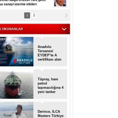
resel salgın krizinin Türk gemi
şa sanayi üzerine etkileri
1
2
pt. MESUT AZMİ GÖKSOY
lavuz kaptan kardeşlerime
hafen...
K OKUNANLAR
Anadolu
Tersanesi
EYDEP’te A
sertifikası alan
ilk tersane oldu
Tüpraş, ham
petrol
taşımacılığına 4
yeni tanker
daha ekliyor
Derince, ILCA
Masters Türkiye