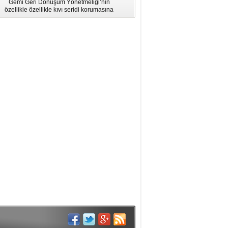
Gemi Geri Dönüşüm Yönetmeliği’nin
için Bölgesel Eğitim” Çalıştayı
özellikle özellikle kıyı şeridi korumasına
İstanbul'da düzenlendi.
ilişkin hükümlere uymadığı için AB
listesinden çıkarıldı.