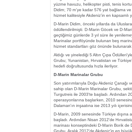
yüzme havuzu, helikopter pisti, tenis kortu
Didim; 70 m’ye kadar 576 yat bağlama ve 6
hizmet kalitesiyle Akdeniz’in en kapsamlı 
D-Marin Didim, önceki yıllarda da Uluslarar
ödüllendirilmişti. D-Marin Göcek ve D-Mari
geçtiğimiz günlerde 3 yıl süre ile yenile
Marinalar portföyünde bulunan beş marinay
hizmet standartları göz önünde bulunarak 
Aldığı ve yinelediği 5 Altın Çıpa Ödülleri’
Grubu; Yunanistan, Hırvatistan ve Türkiye
hedefi doğrultusunda hızla ilerliyor.
D-Marin Marinalar Grubu
Son yatırımlarıyla Doğu Akdeniz Çanağı ve
sahip olan D-Marin Marinalar Grubu, sekt
Turgutreis ile 2003'te başladı. Ardından
operasyonlarına başlarken, 2010 senesin
Dalaman'ın inşaatına ise 2013 yılı içerisi
D-Marin, 2009 senesinde Türkiye dışına aç
başladı. Ardından Nisan 2012'de Hırvatist
marinası konseptindeki D-Marin Borik de 
Grubu, Aralık 2012'de Akdeniz'in en büyü