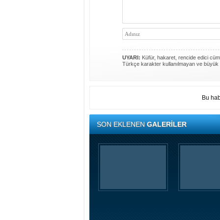
UYARI:
Küfür, hakaret, rencide edici cümle
Türkçe karakter kullanılmayan ve büyük 
Bu hab
SON EKLENEN
GALERİLER