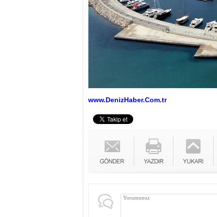
www.DenizHaber.Com.tr