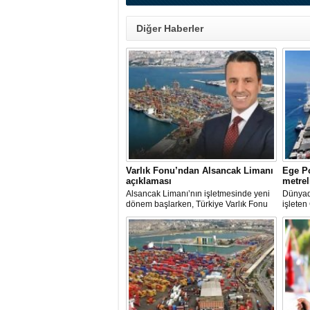
Diğer Haberler
Varlık Fonu’ndan Alsancak Limanı
Ege Po
açıklaması
metrel
Alsancak Limanı’nın işletmesinde yeni
Dünyada
dönem başlarken, Türkiye Varlık Fonu
işleten
Yatırımlardan Sorumlu Genel Müdür
ve Yön
Yardımcısı Aziz Murat Uluğ, limanda
Kutman'
satış ya da imtiyaz devri yapılmadığını
Kuşadas
belirterek, “Yük limanı operasyonlarını
hazırla
yerli ve milli Alport’a teslim ettik”
açıklamasında bulundu.