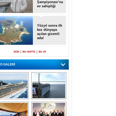
Şampiyonası’na
ev sahipliği
yapacak
Yüzyıl sonra ilk
kez dünyaya
açılan gizemli
ada!
|
|
DÜN
BU HAFTA
BU AY
O GALERİ
emi içinde gemi” 
Dünyada tek! 
konsepti ile MSC 
Denizaltı yüzer 
Splendida
havuzu intikal 
seyrine başladı