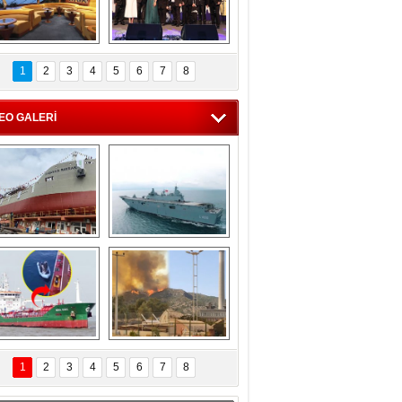
C'den 55 milyon 
5. Bosphorus Ship 
roluk turizm geliri 
Brokers Dinner, 
1
2
3
4
5
6
7
8
müjdesi
İstanbul’da yapıldı
EO GALERİ
eksan Tersanesi, 
TCG Anadolu, 
Başaran Bayrak 
tersane teknik 
tankerini suya 
seyrini tamamladı
indirdi
Göçmenlerin 
Milas’taki yangın 
imdadına Türk 
yeniden termik 
1
2
3
4
5
6
7
8
hipli MINA DENIZ 
santrallere doğru 
yetişti
ilerliyor