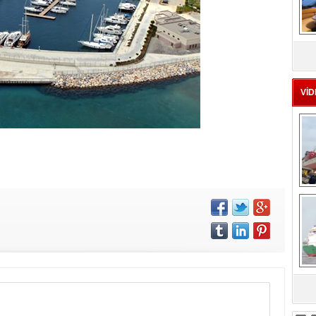
MS
eu
VİD
Ç
sa