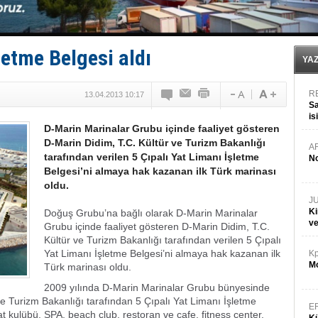
Deniz turizminde yeni ‘Ceza Rejimi’!
DÖDER, 28. Dönem Yönetim Kurulu Başkanını seçti!
Fairline, Türkiye’de ‘SoleMarin’i seçti
Baltık Denizi'nde tarih yazıldı!
letme Belgesi aldı
Runit kubbesi okyanusun derinliklerinde halkı tehdit 
YA
R
13.04.2013 10:17
Sa
is
D-Marin Marinalar Grubu içinde faaliyet gösteren
da
D-Marin Didim, T.C. Kültür ve Turizm Bakanlığı
A
tarafından verilen 5 Çıpalı Yat Limanı İşletme
No
Belgesi’ni almaya hak kazanan ilk Türk marinası
oldu.
J
Ki
Doğuş Grubu’na bağlı olarak D-Marin Marinalar
v
Grubu içinde faaliyet gösteren D-Marin Didim, T.C.
Kültür ve Turizm Bakanlığı tarafından verilen 5 Çıpalı
Yat Limanı İşletme Belgesi’ni almaya hak kazanan ilk
Kp
Mo
Türk marinası oldu.
2009 yılında D-Marin Marinalar Grubu bünyesinde
e Turizm Bakanlığı tarafından 5 Çıpalı Yat Limanı İşletme
E
at kulübü, SPA, beach club, restoran ve cafe, fitness center,