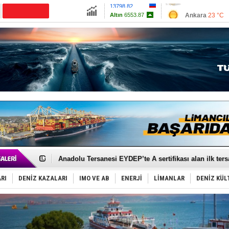
13798.82
Ankara
23 °C
Altın
6553.87
İzmir
27 °C
Dolar
47.6962
Antalya
27 °C
Euro
54.979
Muğla
28 °C
Çanakkale
24 
İnsansız cankurtaran ihalesini BlueForge kazandı
Yüzyıl sonra ilk kez dünyaya açılan gizemli ada!
Anadolu Tersanesi EYDEP’te A sertifikası alan ilk ter
Derince, ILCA Masters Türkiye Şampiyonası’na ev sah
Tüpraş, ham petrol taşımacılığına 4 yeni tanker daha 
RI
DENİZ KAZALARI
IMO VE AB
ENERJİ
LİMANLAR
DENİZ KÜL
İTU AUV, Dünya’da 2. oldu!
LNG taşımacılığında maliyetler katlandı
PROYAD, yat mürettebatı için yurt dışı harcı için düze
Türkiye-Irak enerji hattında yeni dönem başlıyor
Türk Armatöre 'Uyuşturucu' tutuklaması!