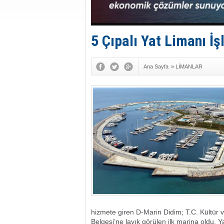
5 Çıpalı Yat Limanı İş
Ana Sayfa
»
LİMANLAR
hizmete giren D-Marin Didim; T.C. Kültür v
Belgesi’ne layık görülen ilk marina oldu. Y