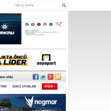
°C
sane oldu
ipliği yapacak
ekliyor
TÜRÜ
DENİZ SPORLARI
DİĞER »
nleme istiyor