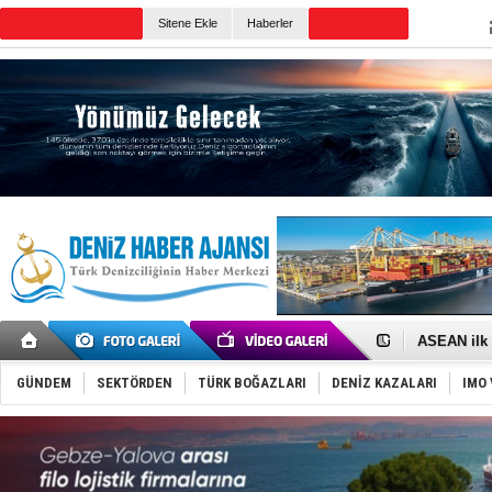
Sitene Ekle
Haberler
Günün Haberleri
D-Marin, A
Van’da inş
ASEAN ilk 
TAYK - Eke
İstanbul v
GÜNDEM
SEKTÖRDEN
TÜRK BOĞAZLARI
DENİZ KAZALARI
IMO 
TEKNOFEST 
Tersane işç
İngiliz akt
FESCO, Kar
DESE, BIMC