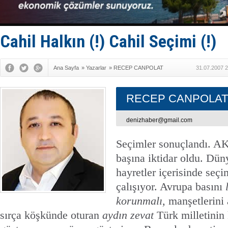
GİMBİRDER 
35 milyon T
İnsansız c
Yüzyıl son
Cahil Halkın (!) Cahil Seçimi (!)
Anadolu Te
Ana Sayfa
»
Yazarlar
»
RECEP CANPOLAT
31.07.2007 2
RECEP CANPOLAT
denizhaber@gmail.com
Seçimler sonuçlandı. AK
başına iktidar oldu. Dün
hayretler içerisinde seç
çalışıyor. Avrupa basını
korunmalı,
manşetlerini
sırça köşkünde oturan
aydın zevat
Türk milletinin 