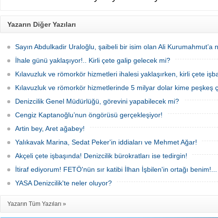
Yazarın Diğer Yazıları
Sayın Abdulkadir Uraloğlu, şaibeli bir isim olan Ali Kurumahmut’a
İhale günü yaklaşıyor!.. Kirli çete galip gelecek mi?
Kılavuzluk ve römorkör hizmetleri ihalesi yaklaşırken, kirli çete işb
Kılavuzluk ve römorkör hizmetlerinde 5 milyar dolar kime peşkeş ç
Denizcilik Genel Müdürlüğü, görevini yapabilecek mi?
Cengiz Kaptanoğlu’nun öngörüsü gerçekleşiyor!
Artin bey, Aret ağabey!
Yalıkavak Marina, Sedat Peker'in iddiaları ve Mehmet Ağar!
Akçeli çete işbaşında! Denizcilik bürokratları ise tedirgin!
İtiraf ediyorum! FETÖ'nün sır katibi İlhan İşbilen'in ortağı benim!...
YASA Denizcilik'te neler oluyor?
Yazarın Tüm Yazıları »