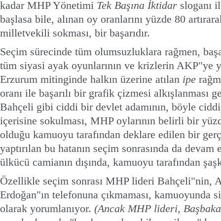
kadar MHP Yönetimi
Tek Başına İktidar
sloganı i
başlasa bile, alınan oy oranlarını yüzde 80 artı
milletvekili sokması, bir başarıdır.
Seçim sürecinde tüm olumsuzluklara rağmen, baş
tüm siyasi ayak oyunlarının ve krizlerin AKP"ye y
Erzurum mitinginde halkın üzerine atılan
ipe
rağm
oranı ile başarılı bir grafik çizmesi alkışlanması 
Bahçeli gibi ciddi bir devlet adamının, böyle ciddi
içerisine sokulması, MHP oylarının belirli bir yü
olduğu kamuoyu tarafından deklare edilen bir gerç
yaptırılan bu hatanın seçim sonrasında da devam et
ülkücü camianın dışında, kamuoyu tarafından şaşkı
Özellikle seçim sonrası MHP lideri Bahçeli"nin,
Erdoğan"ın telefonuna çıkmaması, kamuoyunda siy
olarak yorumlanıyor.
(Ancak MHP lideri, Başbaka