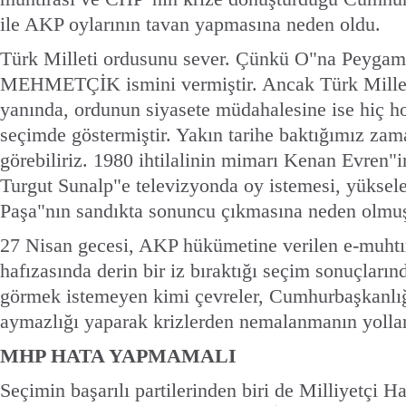
ile AKP oylarının tavan yapmasına neden oldu.
Türk Milleti ordusunu sever. Çünkü O"na Peyga
MEHMETÇİK ismini vermiştir. Ancak Türk Millet
yanında, ordunun siyasete müdahalesine ise hiç ho
seçimde göstermiştir. Yakın tarihe baktığımız zam
görebiliriz. 1980 ihtilalinin mimarı Kenan Evren
Turgut Sunalp"e televizyonda oy istemesi, yüksele
Paşa"nın sandıkta sonuncu çıkmasına neden olmuş
27 Nisan gecesi, AKP hükümetine verilen e-muhtır
hafızasında derin bir iz bıraktığı seçim sonuçların
görmek istemeyen kimi çevreler, Cumhurbaşkanlığ
aymazlığı yaparak krizlerden nemalanmanın yolları
MHP HATA YAPMAMALI
Seçimin başarılı partilerinden biri de Milliyetçi Ha