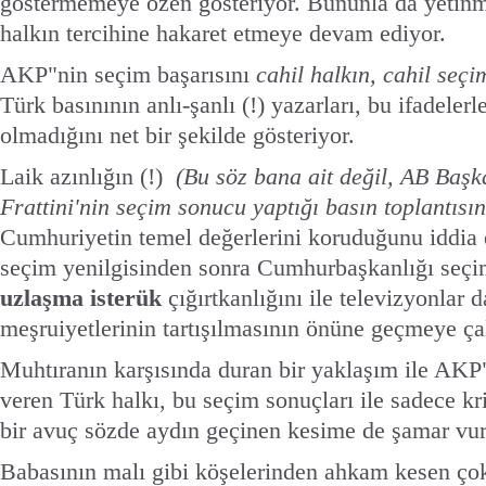
göstermemeye özen gösteriyor. Bununla da yetinm
halkın tercihine hakaret etmeye devam ediyor.
AKP"nin seçim başarısını
cahil halkın, cahil seçi
Türk basınının anlı-şanlı (!) yazarları, bu ifadelerl
olmadığını net bir şekilde gösteriyor.
Laik azınlığın (!)
(Bu söz bana ait değil, AB Baş
Frattini'nin seçim sonucu yaptığı basın toplantısı
Cumhuriyetin temel değerlerini koruduğunu iddia 
seçim yenilgisinden sonra Cumhurbaşkanlığı seçim
uzlaşma isterük
çığırtkanlığını ile televizyonlar 
meşruiyetlerinin tartışılmasının önüne geçmeye çal
Muhtıranın karşısında duran bir yaklaşım ile AKP"
veren Türk halkı, bu seçim sonuçları ile sadece kr
bir avuç sözde aydın geçinen kesime de şamar vu
Babasının malı gibi köşelerinden ahkam kesen çok