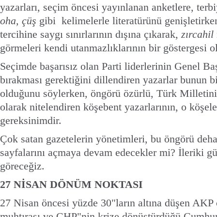
yazarları, seçim öncesi yayınlanan anketlere, terbiy
oha, çüş
gibi
kelimelerle literatürünü genişletirke
tercihine saygı sınırlarının dışına çıkarak,
zırcahil
görmeleri kendi utanmazlıklarının bir göstergesi ol
Seçimde başarısız olan Parti liderlerinin Genel B
bırakması gerektiğini dillendiren yazarlar bunun b
olduğunu söylerken, öngörü özürlü, Türk Milletin
olarak nitelendiren köşebent yazarlarının, o köşele
gereksinimdir.
Çok satan gazetelerin yönetimleri, bu öngörü dehas
sayfalarını açmaya devam edecekler mi? İleriki g
göreceğiz.
27 NİSAN DÖNÜM NOKTASI
27 Nisan öncesi yüzde 30"ların altına düşen AKP o
muhtırası ve CHP"nin krize dönüştürdüğü Cumhur