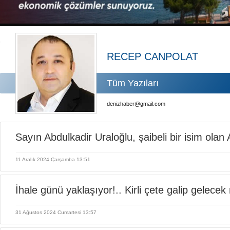
Limana dad
Türk Loydu
Hüseyin Me
Hat-San Te
Med Marine
RECEP CANPOLAT
Tüm Yazıları
denizhaber@gmail.com
Sayın Abdulkadir Uraloğlu, şaibeli bir isim ola
11 Aralık 2024 Çarşamba 13:51
danışıyorsunuz?
İhale günü yaklaşıyor!.. Kirli çete galip gelecek
31 Ağustos 2024 Cumartesi 13:57