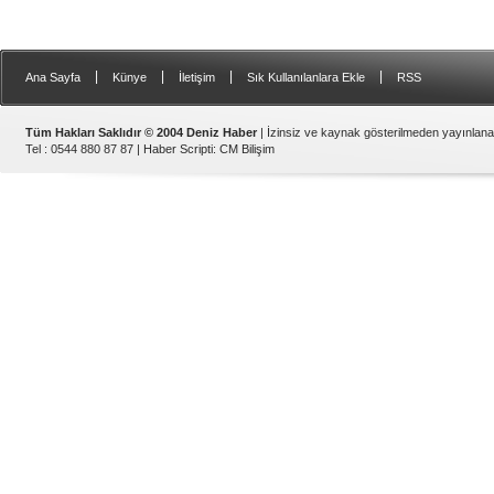
|
|
|
|
Ana Sayfa
Künye
İletişim
Sık Kullanılanlara Ekle
RSS
Tüm Hakları Saklıdır © 2004 Deniz Haber
| İzinsiz ve kaynak gösterilmeden yayınlan
Tel : 0544 880 87 87 |
Haber Scripti
:
CM Bilişim