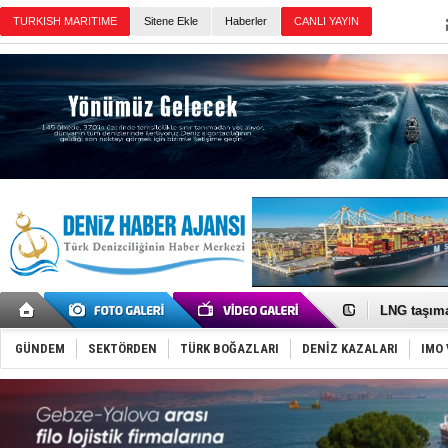
Sitene Ekle
Haberler
Günün Haberleri
İTU AUV, D
LNG taşıma
PROYAD, yat
Türkiye-Ir
Türk Armat
GÜNDEM
SEKTÖRDEN
TÜRK BOĞAZLARI
DENİZ KAZALARI
IMO 
Deniz turi
DÖDER, 28.
Fairline, T
Baltık Deni
Runit kubb