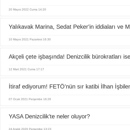
20 Mayıs 2022 Cuma 14:20
Yalıkavak Marina, Sedat Peker'in iddiaları ve 
10 Mayıs 2021 Pazartesi 16:30
Akçeli çete işbaşında! Denizcilik bürokratları ise
12 Mart 2021 Cuma 17:17
İtiraf ediyorum! FETÖ'nün sır katibi İlhan İşbilen
07 Ocak 2021 Perşembe 16:26
YASA Denizcilik'te neler oluyor?
24 Aralık 2020 Perşembe 13:23