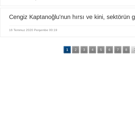
Cengiz Kaptanoğlu'nun hırsı ve kini, sektörün ge
16 Temmuz 2020 Perşembe 00:19
1
2
3
4
5
6
7
8