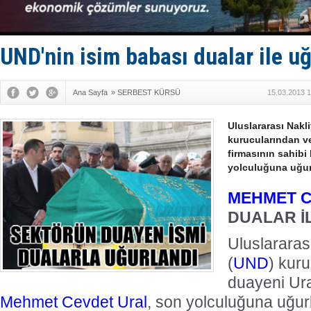
DESE, BIMC
GİMBİRDER 
35 milyon T
İnsansız c
UND'nin isim babası dualar ile u
Yüzyıl son
Ana Sayfa
»
SERBEST KÜRSÜ
15.03.2013 1
Uluslararası Nakl
kurucularından ve
firmasının sahibi
yolculuğuna uğur
MEHMET C
DUALAR İ
Uluslararas
(
UND
) kur
duayeni Ura
Mehmet Cevdet Ural
, son yolculuğuna uğur