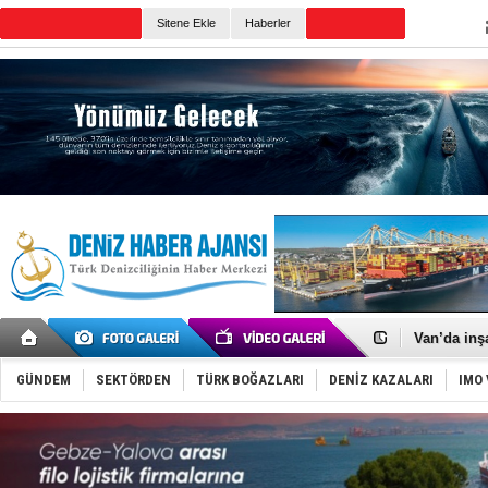
Sitene Ekle
Haberler
Günün Haberleri
Keşfedildi
D-Marin, A
Van’da inş
ASEAN ilk 
TAYK - Eke
GÜNDEM
SEKTÖRDEN
TÜRK BOĞAZLARI
DENİZ KAZALARI
IMO 
İstanbul v
TEKNOFEST 
Tersane işç
İngiliz akt
FESCO, Kar