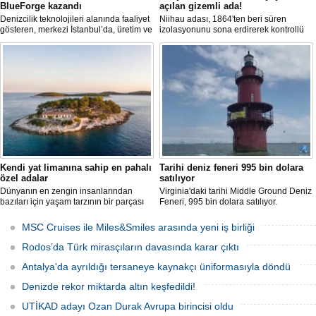
BlueForge kazandı
açılan gizemli ada!
Denizcilik teknolojileri alanında faaliyet
Niihau adası, 1864'ten beri süren
gösteren, merkezi İstanbul’da, üretim ve
izolasyonunu sona erdirerek kontrollü
Ar-Ge faaliyetlerinin önemli bölümünü
turist ziyaretlerine açıldı. Ada sakinleri,
ise Trabzon’da sürdüren BlueForge,
modern teknolojiden uzak, katı
ResQR insansız cankurtaran sistemi
kurallarla dolu bir yaşam sürdürüyor.
ihalesini kazandı
Kendi yat limanına sahip en pahalı
Tarihi deniz feneri 995 bin dolara
özel adalar
satılıyor
Dünyanın en zengin insanlarından
Virginia'daki tarihi Middle Ground Deniz
bazıları için yaşam tarzının bir parçası
Feneri, 995 bin dolara satılıyor.
sadece bir süper yat değil, aynı
Restorasyon sürecinde kendi enerjisini
zamanda kendi yat limanı, helikopter
üretebilen bir yaşam alanına
MSC Cruises ile Miles&Smiles arasında yeni iş birliği
pisti ve seçkin villaları da içeren koca bir
dönüştürüldü.
özel adadır.
Rodos’da Türk mirasçıların davasında karar çıktı
Antalya'da ayrıldığı tersaneye kaynakçı üniformasıyla döndü
Denizde rekor miktarda altın keşfedildi!
UTİKAD adayı Ozan Durak Avrupa birincisi oldu