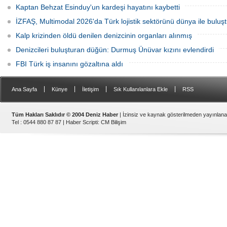
Kaptan Behzat Esinduy'un kardeşi hayatını kaybetti
İZFAŞ, Multimodal 2026'da Türk lojistik sektörünü dünya ile buluş
Kalp krizinden öldü denilen denizcinin organları alınmış
Denizcileri buluşturan düğün: Durmuş Ünüvar kızını evlendirdi
FBI Türk iş insanını gözaltına aldı
|
|
|
|
Ana Sayfa
Künye
İletişim
Sık Kullanılanlara Ekle
RSS
Tüm Hakları Saklıdır © 2004 Deniz Haber
| İzinsiz ve kaynak gösterilmeden yayınlan
Tel : 0544 880 87 87 |
Haber Scripti
:
CM Bilişim