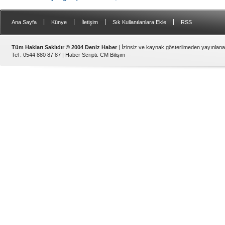
|
|
|
|
Ana Sayfa
Künye
İletişim
Sık Kullanılanlara Ekle
RSS
Tüm Hakları Saklıdır © 2004 Deniz Haber
| İzinsiz ve kaynak gösterilmeden yayınlan
Tel : 0544 880 87 87 |
Haber Scripti
:
CM Bilişim