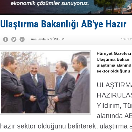
Keşfedildi
D-Marin, A
Van’da inş
ASEAN ilk 
Ulaştırma Bakanlığı AB'ye Hazır
TAYK - Eke
Ana Sayfa
»
GÜNDEM
13.01.2
Hürriyet Gazetesi
Ulaştırma Bakanı B
ulaştırma alanın
sektör olduğunu 
ULAŞTIRMA
HAZIR
ULAŞ
Yıldırım, Tü
alanında A
hazır sektör olduğunu belirterek, ulaştırm