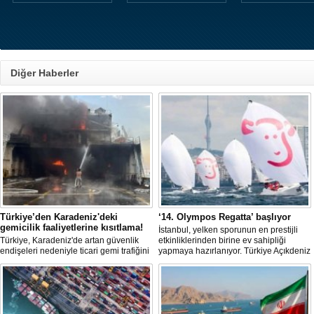
Diğer Haberler
Türkiye’den Karadeniz'deki
‘14. Olympos Regatta’ başlıyor
gemicilik faaliyetlerine kısıtlama!
İstanbul, yelken sporunun en prestijli
Türkiye, Karadeniz'de artan güvenlik
etkinliklerinden birine ev sahipliği
endişeleri nedeniyle ticari gemi trafiğini
yapmaya hazırlanıyor. Türkiye Açıkdeniz
kısıtlamaya başladı. Bu durum,
Yarış Kulübü (TAYK), Türkiye Yelken
bölgedeki gıda güvenliğini tehdit ediyor.
Federasyonu ve Eker Süt Ürünleri iş
birliğiyle hayata geçirilecek olan 14.
TAYK - Eker Olympos Regatta, 7
Ağustos'ta start alacak ve 16 Ağustos'a