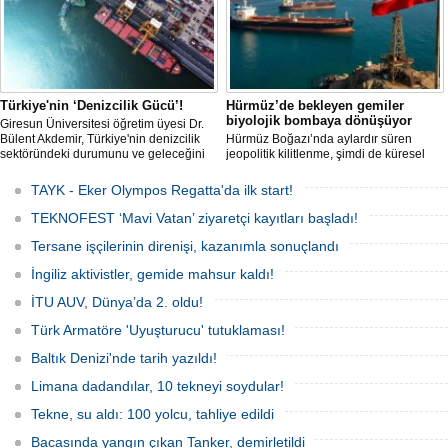
kadar deniz tutkunlarını bir araya
getirecek. "Rüzgâ
Türkiye'nin ‘Denizcilik Gücü’!
Hürmüz’de bekleyen gemiler
biyolojik bombaya dönüşüyor
Giresun Üniversitesi öğretim üyesi Dr.
Bülent Akdemir, Türkiye'nin denizcilik
Hürmüz Boğazı’nda aylardır süren
sektöründeki durumunu ve geleceğini
jeopolitik kilitlenme, şimdi de küresel
değerlendirdi.
ölçekte bir çevre felaketinin kapısını
aralamış olabilir. Sıcak sularda
TAYK - Eker Olympos Regatta'da ilk start!
hareketsiz bekleyen binden fazla gemi,
istilacı deniz canlıları için devasa bir
TEKNOFEST ‘Mavi Vatan’ ziyaretçi kayıtları başladı!
üreme merkezine dönüşmüş durumda.
Tersane işçilerinin direnişi, kazanımla sonuçlandı
İngiliz aktivistler, gemide mahsur kaldı!
İTU AUV, Dünya’da 2. oldu!
Türk Armatöre 'Uyuşturucu' tutuklaması!
Baltık Denizi'nde tarih yazıldı!
Limana dadandılar, 10 tekneyi soydular!
Tekne, su aldı: 100 yolcu, tahliye edildi
Bacasında yangın çıkan Tanker, demirletildi