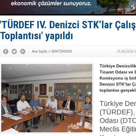
Keşfedildi
D-Marin, A
Van’da inş
ASEAN ilk 
'TÜRDEF IV. Denizci STK’lar Çalış
TAYK - Eke
Toplantısı' yapıldı
Ana Sayfa
»
SEKTÖRDEN
31.08.2018 1
Türkiye Denizcil
Ticaret Odası ve 
Komisyonu iş birl
Denizci STK’lar Ç
toplantısı gerçekle
Türkiye Den
(TÜRDEF), 
Odası (DTO
Meclis Eğit