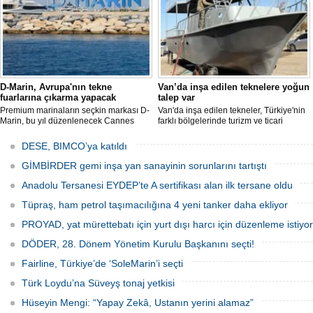
hızlı şekilde tamamlandı" dedi
hayata geçirmeliyiz" dedi.
D-Marin, Avrupa'nın tekne
Van’da inşa edilen teknelere yoğun
fuarlarına çıkarma yapacak
talep var
Premium marinaların seçkin markası D-
Van'da inşa edilen tekneler, Türkiye'nin
Marin, bu yıl düzenlenecek Cannes
farklı bölgelerinde turizm ve ticari
Yachting Festival ve Cenova
faaliyetlerde kullanılmak üzere deniz ve
Uluslararası Tekne Fuarı'nda
göllerle buluşuyor. Müşterilerin
DESE, BIMCO’ya katıldı
ziyaretçileriyle yeniden buluşmaya
taleplerine göre özel olarak tasarlanan
hazırlanıyor.
tekneler, donanım ve özelliklerine göre
GİMBİRDER gemi inşa yan sanayinin sorunlarını tartıştı
şekillendirilerek teslim ediliyor.
Anadolu Tersanesi EYDEP’te A sertifikası alan ilk tersane oldu
Tüpraş, ham petrol taşımacılığına 4 yeni tanker daha ekliyor
PROYAD, yat mürettebatı için yurt dışı harcı için düzenleme istiyor
DÖDER, 28. Dönem Yönetim Kurulu Başkanını seçti!
Fairline, Türkiye’de ‘SoleMarin’i seçti
Türk Loydu’na Süveyş tonaj yetkisi
Hüseyin Mengi: “Yapay Zekâ, Ustanın yerini alamaz”