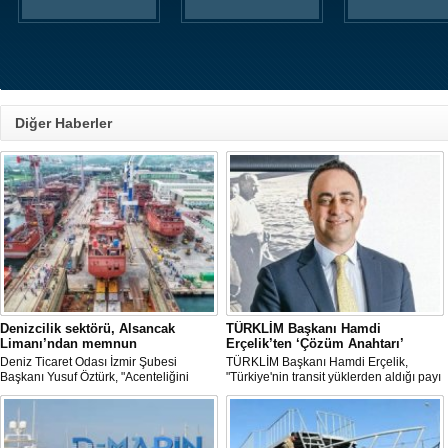
Diğer Haberler
Denizcilik sektörü, Alsancak
TÜRKLİM Başkanı Hamdi
Limanı’ndan memnun
Erçelik’ten ‘Çözüm Anahtarı’
Deniz Ticaret Odası İzmir Şubesi
TÜRKLİM Başkanı Hamdi Erçelik,
Başkanı Yusuf Öztürk, "Acenteliğini
"Türkiye'nin transit yüklerden aldığı payı
yaptığımız gemi sayesinde süreci
artırmak için kamu-özel sektör
baştan sona takip etme fırsatı buldum.
eşgüdümünü güçlendirmeli; liman,
İlk günden itibaren hizmet anlayışındaki
demiryolu, kara yolu ve dijital altyapı
değişimi hissettik. Operasyonlar çok
yatırımlarını bütüncül bir anlayışla