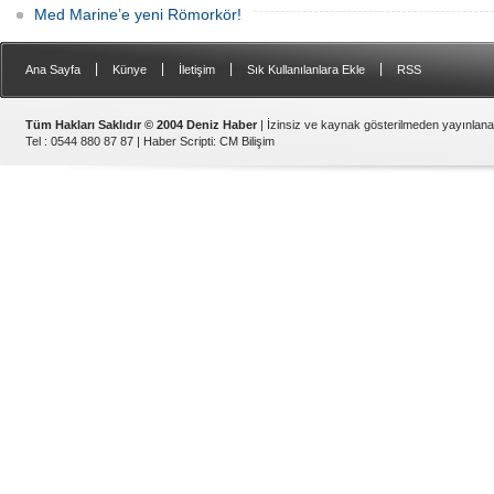
Med Marine’e yeni Römorkör!
|
|
|
|
Ana Sayfa
Künye
İletişim
Sık Kullanılanlara Ekle
RSS
Tüm Hakları Saklıdır © 2004 Deniz Haber
| İzinsiz ve kaynak gösterilmeden yayınlan
Tel : 0544 880 87 87 |
Haber Scripti
:
CM Bilişim