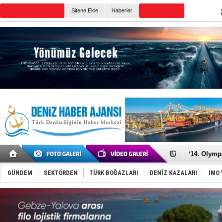
TURKISH MARITIME
Sitene Ekle
Haberler
CANLI YAYIN
Günün Haberleri
Denizcilik
Türkiye’den
‘14. Olymp
Taksi Botla
TÜRKLİM Ba
GÜNDEM
SEKTÖRDEN
TÜRK BOĞAZLARI
DENİZ KAZALARI
IMO 
SOCAR da M
Türkiye'nin
Dünyanın e
Hürmüz’de
Rusya'nın g