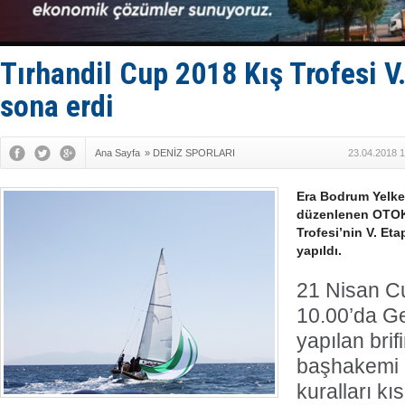
Kruvaziyer 
SES Yacht
Kargıcak K
Denizlerin 
Tırhandil Cup 2018 Kış Trofesi V.
İstanbul: 
sona erdi
Ana Sayfa
»
DENİZ SPORLARI
23.04.2018 1
Era Bodrum Yelke
düzenlenen OTOK
Trofesi’nin V. Et
yapıldı.
21 Nisan C
10.00’da G
yapılan brif
başhakemi 
kuralları kıs