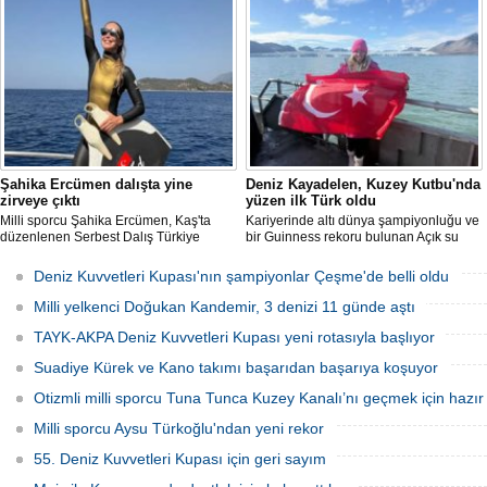
sporcu ve serbest dalış dünya
ekledi. Tuna Tunca bu kez 16 saat
rekortmeni Şahika Ercümen, 2 altın
yüzerek Kuzey Kanalı’nı geçti.
madalya kazandı.
Şahika Ercümen dalışta yine
Deniz Kayadelen, Kuzey Kutbu'nda
zirveye çıktı
yüzen ilk Türk oldu
Milli sporcu Şahika Ercümen, Kaş'ta
Kariyerinde altı dünya şampiyonluğu ve
düzenlenen Serbest Dalış Türkiye
bir Guinness rekoru bulunan Açık su
Şampiyonası'nda sabit ağırlık
yüzücüsü Deniz Kayadelen, 4 derece
kategorisinde 68 metre dalış yaparak
sıcaklıktaki Arktik sularda 1200 metre
Deniz Kuvvetleri Kupası'nın şampiyonlar Çeşme'de belli oldu
şampiyon oldu.
yüzerek Kuzey Kutbu'nda yüzen ilk Türk
oldu.
Milli yelkenci Doğukan Kandemir, 3 denizi 11 günde aştı
TAYK-AKPA Deniz Kuvvetleri Kupası yeni rotasıyla başlıyor
Suadiye Kürek ve Kano takımı başarıdan başarıya koşuyor
Otizmli milli sporcu Tuna Tunca Kuzey Kanalı’nı geçmek için hazır
Milli sporcu Aysu Türkoğlu'ndan yeni rekor
55. Deniz Kuvvetleri Kupası için geri sayım