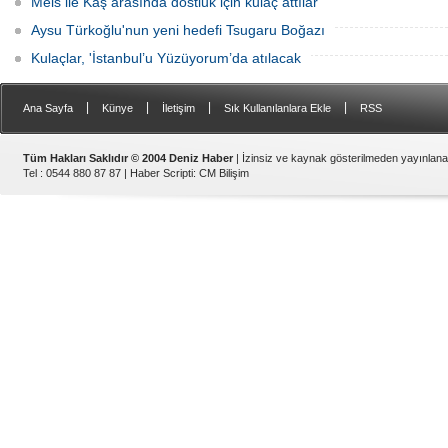
Meis ile Kaş arasında dostluk için kulaç attılar
Aysu Türkoğlu'nun yeni hedefi Tsugaru Boğazı
Kulaçlar, 'İstanbul’u Yüzüyorum’da atılacak
|
|
|
|
Ana Sayfa
Künye
İletişim
Sık Kullanılanlara Ekle
RSS
Tüm Hakları Saklıdır © 2004 Deniz Haber
| İzinsiz ve kaynak gösterilmeden yayınlan
Tel : 0544 880 87 87 |
Haber Scripti
:
CM Bilişim