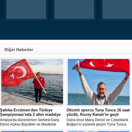
Diğer Haberler
Şahika Ercümen'den Türkiye
Otizmli sporcu Tuna Tunca 16 saat
Şampiyonası'nda 2 altın madalya
yüzdü, Kuzey Kanalı’nı geçti
Antalya'da düzenlenen Serbest Dalış
Daha önce Manş Denizi ve Cebelitarık
Deniz Açıksu Büyükler ve Masterlar
Boğazı’nı yüzerek geçen Tuna Tunca,
Bireysel Türkiye Şampiyonası'nda milli
bu müthiş başarılarına bir yenisini daha