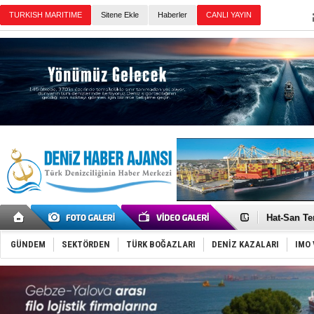
TURKISH MARITIME
Sitene Ekle
Haberler
CANLI YAYIN
Günün Haberleri
Türk Loydu
Hüseyin Me
Hat-San Te
Med Marine
KOSDER’den
GÜNDEM
SEKTÖRDEN
TÜRK BOĞAZLARI
DENİZ KAZALARI
IMO 
Kalyoncu’da
Tekne, su a
Bacasında 
Dışişleri B
Depo ve tek