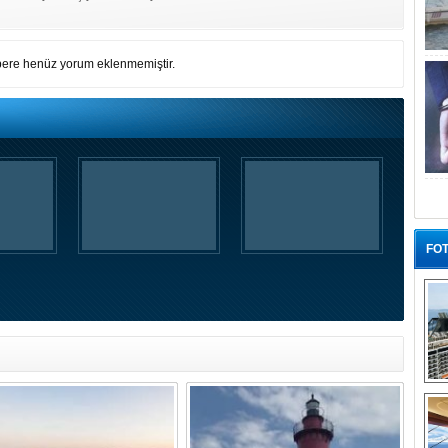
ere henüz yorum eklenmemiştir.
FOT
“G