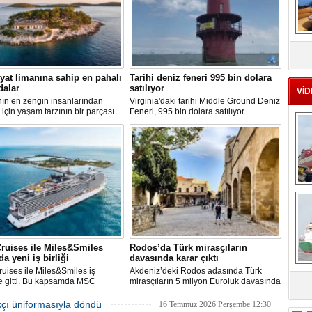
MS
eu
yat limanına sahip en pahalı
Tarihi deniz feneri 995 bin dolara
dalar
satılıyor
VİD
ın en zengin insanlarından
Virginia'daki tarihi Middle Ground Deniz
ı için yaşam tarzının bir parçası
Feneri, 995 bin dolara satılıyor.
bir süper yat değil, aynı
Restorasyon sürecinde kendi enerjisini
 kendi yat limanı, helikopter
üretebilen bir yaşam alanına
 seçkin villaları da içeren koca bir
dönüştürüldü.
adır.
Ç
ruises ile Miles&Smiles
Rodos’da Türk mirasçıların
da yeni iş birliği
davasında karar çıktı
ises ile Miles&Smiles iş
Akdeniz’deki Rodos adasında Türk
ne gitti. Bu kapsamda MSC
mirasçıların 5 milyon Euroluk davasında
sa
’e ait rezervasyonlarda
karar çıktı. Oniki Adalar Temyiz
n her 1 Euro için 1 mil kazanma
Mahkemesi, 4,7 milyon euroluk
kçı üniformasıyla döndü
16 Temmuz 2026 Perşembe 12:30