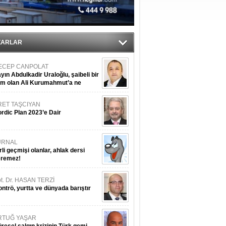
ediyor
ZARLAR
ECEP CANPOLAT
yın Abdulkadir Uraloğlu, şaibeli bir
im olan Ali Kurumahmut’a ne
nışıyorsunuz?
RET TAŞCIYAN
rdic Plan 2023’e Dair
URNAL
rli geçmişi olanlar, ahlak dersi
eremez!
t. Dr. HASAN TERZİ
ntrö, yurtta ve dünyada barıştır
RTUĞ YAŞAR