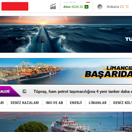
13798.82
Ankara
21 °C
Altın
6528.32
İzmir
25 °C
Dolar
47.7132
Antalya
25 °C
Euro
54.986
Muğla
24 °C
Çanakkale
22 
Anadolu Tersanesi EYDEP’te A sertifikası alan ilk ter
Derince, ILCA Masters Türkiye Şampiyonası’na ev sah
Tüpraş, ham petrol taşımacılığına 4 yeni tanker daha 
İTU AUV, Dünya’da 2. oldu!
LNG taşımacılığında maliyetler katlandı
RI
DENİZ KAZALARI
IMO VE AB
ENERJİ
LİMANLAR
DENİZ KÜL
PROYAD, yat mürettebatı için yurt dışı harcı için düze
Türkiye-Irak enerji hattında yeni dönem başlıyor
Türk Armatöre 'Uyuşturucu' tutuklaması!
Deniz turizminde yeni ‘Ceza Rejimi’!
DÖDER, 28. Dönem Yönetim Kurulu Başkanını seçti!