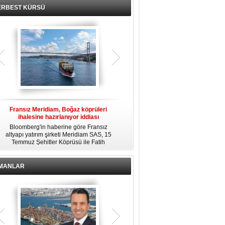
ERBEST KÜRSÜ
Fransız Meridiam, Boğaz köprüleri
Kendi yat limanına sahip en pahalı
ihalesine hazırlanıyor iddiası
özel adalar
Bloomberg'in haberine göre Fransız
Dünyanın en zengin insanlarından
altyapı yatırım şirketi Meridiam SAS, 15
bazıları için yaşam tarzının bir parçası
Temmuz Şehitler Köprüsü ile Fatih
sadece bir süper yat değil, aynı
R
Sultan Mehmet Köprüsü'nün
zamanda kendi yat limanı, helikopter
özelleştirilmesine yönelik ihaleyle
pisti ve seçkin villaları da içeren koca
ilgileniyor.
bir özel adadır.
İMANLAR