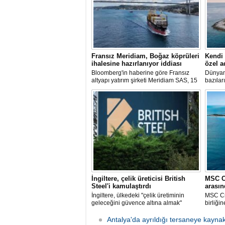
Fransız Meridiam, Boğaz köprüleri
Kendi 
ihalesine hazırlanıyor iddiası
özel a
Bloomberg'in haberine göre Fransız
Dünyan
altyapı yatırım şirketi Meridiam SAS, 15
bazılar
Temmuz Şehitler Köprüsü ile Fatih
sadece 
Sultan Mehmet Köprüsü'nün
zamanda
özelleştirilmesine yönelik ihaleyle
pisti ve
ilgileniyor.
özel ad
İngiltere, çelik üreticisi British
MSC C
Steel'i kamulaştırdı
arasın
İngiltere, ülkedeki "çelik üretiminin
MSC Cru
geleceğini güvence altına almak"
birliği
amacıyla Çin merkezli Jingye
Cruises
bünyesindeki çelik üreticisi British
harcana
Antalya'da ayrıldığı tersaneye kayna