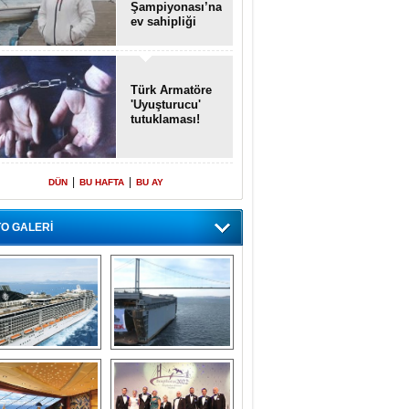
Şampiyonası’na
ev sahipliği
yapacak
Türk Armatöre
'Uyuşturucu'
tutuklaması!
|
|
DÜN
BU HAFTA
BU AY
O GALERİ
emi içinde gemi” 
Dünyada tek! 
konsepti ile MSC 
Denizaltı yüzer 
Splendida
havuzu intikal 
seyrine başladı