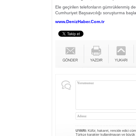
Ele geçirilen telefonların gümrüklenmiş değer
Cumhuriyet Başsavcılığı soruşturma başlat
www.DenizHaber.Com.tr
UYARI:
Küfür, hakaret, rencide edici cümle
Türkçe karakter kullanılmayan ve büyük 