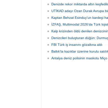
Steel'i kamulaştırdı.
fırsatı
Denizde rekor miktarda altın keşfedild
UTİKAD adayı Ozan Durak Avrupa biri
Kaptan Behzat Esinduy'un kardeşi hay
İZFAŞ, Multimodal 2026'da Türk lojis
Kalp krizinden öldü denilen denizcini
Denizcileri buluşturan düğün: Durmuş
FBI Türk iş insanını gözaltına aldı
Baltık’ta kazıklar üzerine kurulu satıl
Antalya deniz polisinin maskotu Miço