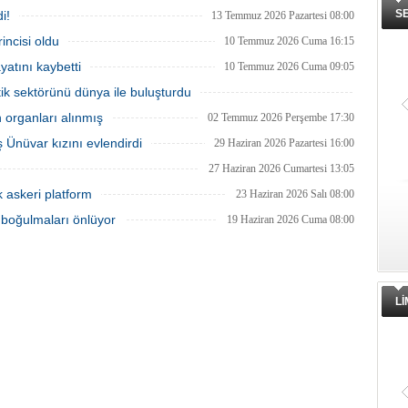
 sunulacak.
kamulaştırma davasında Yunan Devleti
S
i!
lehine karar verdi.
13 Temmuz 2026 Pazartesi 08:00
ncisi oldu
10 Temmuz 2026 Cuma 16:15
atını kaybetti
10 Temmuz 2026 Cuma 09:05
tik sektörünü dünya ile buluşturdu
08 Temmuz 2026 Çarşamba 11:00
n organları alınmış
02 Temmuz 2026 Perşembe 17:30
 Ünüvar kızını evlendirdi
29 Haziran 2026 Pazartesi 16:00
27 Haziran 2026 Cumartesi 13:05
ık askeri platform
23 Haziran 2026 Salı 08:00
 boğulmaları önlüyor
19 Haziran 2026 Cuma 08:00
L