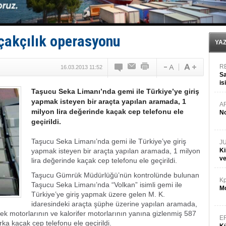
Fairline, Türkiye’de ‘SoleMarin’i seçti
Baltık Denizi'nde tarih yazıldı!
Runit kubbesi okyanusun derinliklerinde halkı tehdit 
Limana dadandılar, 10 tekneyi soydular!
çakçılık operasyonu
Türk Loydu’na Süveyş tonaj yetkisi
YA
R
16.03.2013 11:52
Sa
is
Taşucu Seka Limanı’nda gemi ile Türkiye’ye giriş
da
yapmak isteyen bir araçta yapılan aramada, 1
A
milyon lira değerinde kaçak cep telefonu ele
No
geçirildi.
Taşucu Seka Limanı’nda gemi ile Türkiye’ye giriş
J
yapmak isteyen bir araçta yapılan aramada, 1 milyon
Ki
v
lira değerinde kaçak cep telefonu ele geçirildi.
Taşucu Gümrük Müdürlüğü’nün kontrolünde bulunan
Kp
Taşucu Seka Limanı’nda “Volkan” isimli gemi ile
Mo
Türkiye’ye giriş yapmak üzere gelen M. K.
idaresindeki araçta şüphe üzerine yapılan aramada,
cek motorlarının ve kalorifer motorlarının yanına gizlenmiş 587
E
a kaçak cep telefonu ele geçirildi.