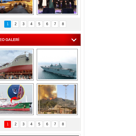
C'den 55 milyon 
5. Bosphorus Ship 
roluk turizm geliri 
Brokers Dinner, 
1
2
3
4
5
6
7
8
müjdesi
İstanbul’da yapıldı
EO GALERİ
eksan Tersanesi, 
TCG Anadolu, 
Başaran Bayrak 
tersane teknik 
tankerini suya 
seyrini tamamladı
indirdi
Göçmenlerin 
Milas’taki yangın 
imdadına Türk 
yeniden termik 
1
2
3
4
5
6
7
8
hipli MINA DENIZ 
santrallere doğru 
yetişti
ilerliyor