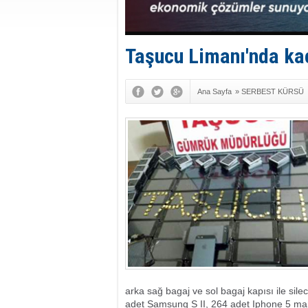
Taşucu Limanı'nda ka
Ana Sayfa
»
SERBEST KÜRSÜ
arka sağ bagaj ve sol bagaj kapısı ile sile
adet Samsung S II, 264 adet Iphone 5 mark