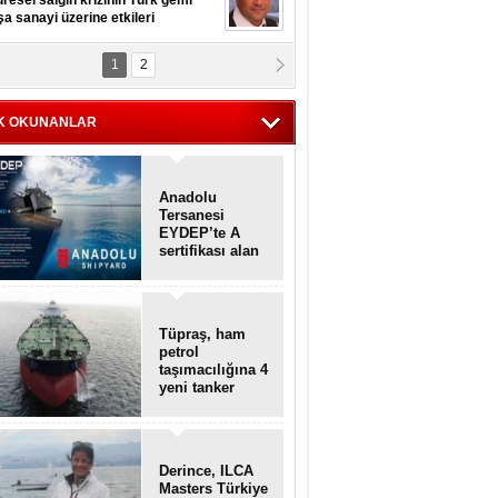
resel salgın krizinin Türk gemi
şa sanayi üzerine etkileri
1
2
pt. MESUT AZMİ GÖKSOY
lavuz kaptan kardeşlerime
hafen...
K OKUNANLAR
Anadolu
Tersanesi
EYDEP’te A
sertifikası alan
ilk tersane oldu
Tüpraş, ham
petrol
taşımacılığına 4
yeni tanker
daha ekliyor
Derince, ILCA
Masters Türkiye