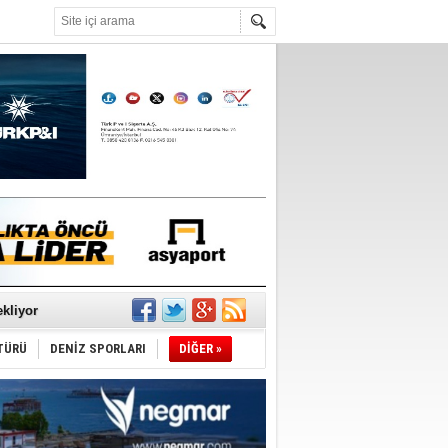
°C
sane oldu
ipliği yapacak
ekliyor
TÜRÜ
DENİZ SPORLARI
DİĞER »
nleme istiyor