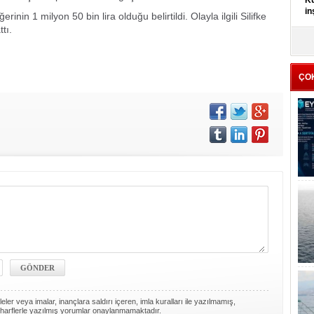
Kü
in
inin 1 milyon 50 bin lira olduğu belirtildi. Olayla ilgili Silifke
tı.
K
Kı
it
ÇO
ler veya imalar, inançlara saldırı içeren, imla kuralları ile yazılmamış,
harflerle yazılmış yorumlar onaylanmamaktadır.