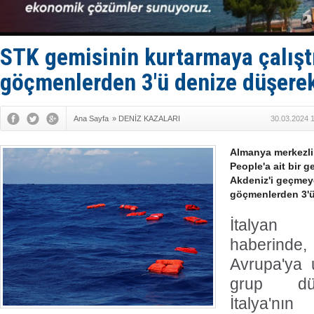
KOSDER’den
Kalyoncu’da
Tekne, su a
Bacasında 
STK gemisinin kurtarmaya çalışt
Dışişleri B
göçmenlerden 3'ü denize düşere
Ana Sayfa
»
DENİZ KAZALARI
30.03.2024 
Almanya merkezli 
People'a ait bir g
Akdeniz'i geçmey
göçmenlerden 3'ü
İtalyan
haberinde,
Avrupa'ya 
grup dü
İtalya'nı