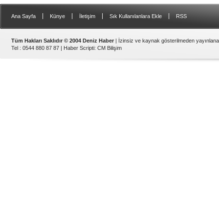
|
|
|
|
Ana Sayfa
Künye
İletişim
Sık Kullanılanlara Ekle
RSS
Tüm Hakları Saklıdır © 2004 Deniz Haber
| İzinsiz ve kaynak gösterilmeden yayınlan
Tel : 0544 880 87 87 |
Haber Scripti
:
CM Bilişim