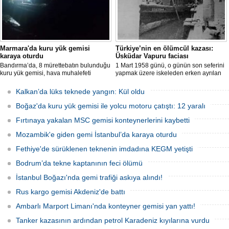
Marmara'da kuru yük gemisi
Türkiye’nin en ölümcül kazası:
karaya oturdu
Üsküdar Vapuru faciası
Bandırma’da, 8 mürettebatın bulunduğu
1 Mart 1958 günü, o günün son seferini
kuru yük gemisi, hava muhalefeti
yapmak üzere iskeleden erken ayrılan
nedeniyle karaya oturdu. Gemiyi
Üsküdar Vapuru bir daha geri
kurtarma çalışmaları sürüyor.
dönemedi.
Kalkan’da lüks teknede yangın: Kül oldu
Boğaz'da kuru yük gemisi ile yolcu motoru çatıştı: 12 yaralı
Fırtınaya yakalan MSC gemisi konteynerlerini kaybetti
Mozambik'e giden gemi İstanbul’da karaya oturdu
Fethiye'de sürüklenen teknenin imdadına KEGM yetişti
Bodrum’da tekne kaptanının feci ölümü
İstanbul Boğazı'nda gemi trafiği askıya alındı!
Rus kargo gemisi Akdeniz'de battı
Ambarlı Marport Limanı'nda konteyner gemisi yan yattı!
Tanker kazasının ardından petrol Karadeniz kıyılarına vurdu