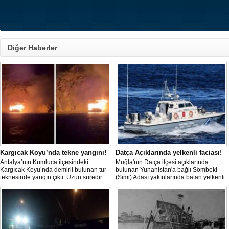
Diğer Haberler
Kargıcak Koyu’nda tekne yangını!
Datça Açıklarında yelkenli faciası!
Antalya’nın Kumluca ilçesindeki
Muğla'nın Datça ilçesi açıklarında
Kargıcak Koyu’nda demirli bulunan tur
bulunan Yunanistan'a bağlı Sömbeki
teknesinde yangın çıktı. Uzun süredir
(Simi) Adası yakınlarında batan yelkenli
kullanılmadığı belirtilen ve içerisinde
teknedeki 9 kişiden 8'i sağ olarak
kimsenin bulunmadığı tekne, itfaiyenin
kurtarılırken, kaybolan 1 kişi için deniz
karadan müdahale edememesi
ve havadan geniş çaplı arama kurtarma
nedeniyle tamamen yanarak
çalışması başlatıldı.
kullanılamaz hale geldi.