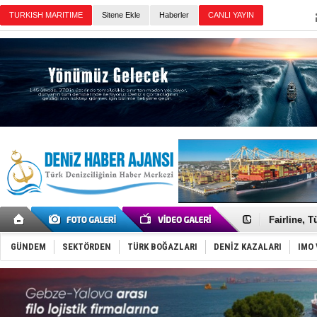
Sitene Ekle
Haberler
Günün Haberleri
Deniz turi
Keşfedildi
Fairline, T
Baltık Deni
Runit kubb
GÜNDEM
SEKTÖRDEN
TÜRK BOĞAZLARI
DENİZ KAZALARI
IMO 
Dünyanın e
Türk Loydu
Hüseyin Me
Hat-San Te
Med Marine