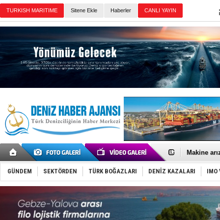
Sitene Ekle
Haberler
Günün Haberleri
İran belirsi
Uzmanlar u
Gemi tasar
Makine arı
Dron saldı
'REGAL 1' i
GÜNDEM
SEKTÖRDEN
TÜRK BOĞAZLARI
DENİZ KAZALARI
IMO 
Gemide 5 t
Yakıt barcı
Rus İHA’la
Karadeniz’
Tatil hesab