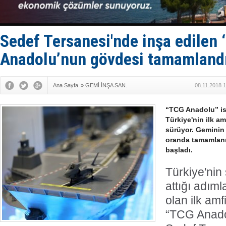
Rusya, göl
Enejota ti
Denizcilik
Türkiye’den
Sedef Tersanesi'nde inşa edilen
Anadolu’nun gövdesi tamamland
Ana Sayfa
»
GEMİ İNŞA SAN.
08.11.2018 
“TCG Anadolu” is
Türkiye'nin ilk a
sürüyor. Geminin
oranda tamamlanı
başladı.
Türkiye'ni
attığı adım
olan ilk am
“TCG Anado