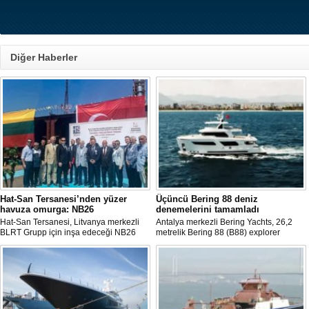
Diğer Haberler
Hat-San Tersanesi’nden yüzer
Üçüncü Bering 88 deniz
havuza omurga: NB26
denemelerini tamamladı
Hat-San Tersanesi, Litvanya merkezli
Antalya merkezli Bering Yachts, 26,2
BLRT Grupp için inşa edeceği NB26
metrelik Bering 88 (B88) explorer
inşa numaralı yüzer havuzun omurga
serisinin üçüncü teknesinin ilk deniz
yerleştirme törenini Yalova’daki
denemelerini tamamladığını açıkladı.
tersanesinde gerçekleştirdi.
Tekne bu yaz teslim edilecek.