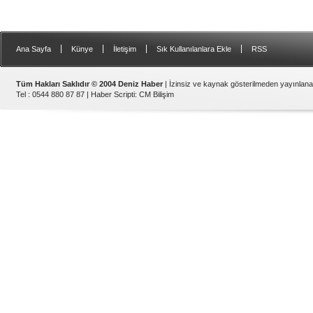
|
|
|
|
Ana Sayfa
Künye
İletişim
Sık Kullanılanlara Ekle
RSS
Tüm Hakları Saklıdır © 2004 Deniz Haber
| İzinsiz ve kaynak gösterilmeden yayınlan
Tel : 0544 880 87 87 |
Haber Scripti
:
CM Bilişim