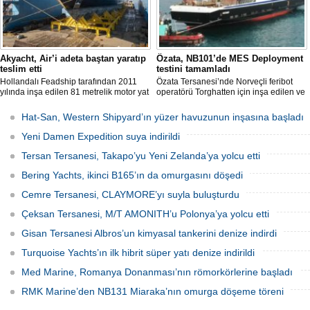
Akyacht, Air’i adeta baştan yaratıp
Özata, NB101’de MES Deployment
teslim etti
testini tamamladı
Hollandalı Feadship tarafından 2011
Özata Tersanesi’nde Norveçli feribot
yılında inşa edilen 81 metrelik motor yat
operatörü Torghatten için inşa edilen ve
Air, Kocaeli merkezli Akyacht
şubat ayında denize indirilen NB101
tersanesindeki büyük refit (yenileme)
gemide gerçekleştirilen MES (Marine
Hat-San, Western Shipyard’ın yüzer havuzunun inşasına başladı
sürecini başarıyla sonlandırdı.
Evacuation System) Deployment Testi
başarıyla tamamlandı.
Yeni Damen Expedition suya indirildi
Tersan Tersanesi, Takapo’yu Yeni Zelanda’ya yolcu etti
Bering Yachts, ikinci B165’ın da omurgasını döşedi
Cemre Tersanesi, CLAYMORE’yı suyla buluşturdu
Çeksan Tersanesi, M/T AMONITH’u Polonya’ya yolcu etti
Gisan Tersanesi Albros’un kimyasal tankerini denize indirdi
Turquoise Yachts’ın ilk hibrit süper yatı denize indirildi
Med Marine, Romanya Donanması’nın römorkörlerine başladı
RMK Marine’den NB131 Miaraka’nın omurga döşeme töreni