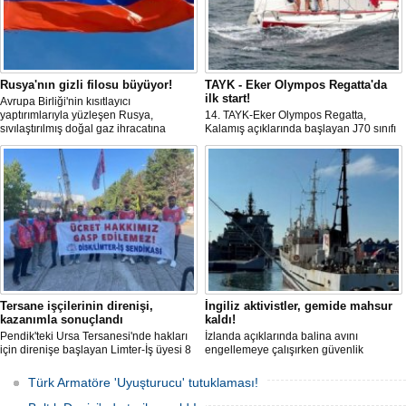
Rusya'nın gizli filosu büyüyor!
TAYK - Eker Olympos Regatta'da
ilk start!
Avrupa Birliği'nin kısıtlayıcı
yaptırımlarıyla yüzleşen Rusya,
14. TAYK-Eker Olympos Regatta,
sıvılaştırılmış doğal gaz ihracatına
Kalamış açıklarında başlayan J70 sınıfı
devam edebilmek için gizli bir filo
yarışlarıyla ilk startını verdi. İstanbul'u 10
geliştiriyor.
gün boyunca yelken coşkusuyla
buluşturacak organizasyonun ilk
gününde 9 tekne rüzgârla buluştu.
Tersane işçilerinin direnişi,
İngiliz aktivistler, gemide mahsur
kazanımla sonuçlandı
kaldı!
Pendik'teki Ursa Tersanesi'nde hakları
İzlanda açıklarında balina avını
için direnişe başlayan Limter-İş üyesi 8
engellemeye çalışırken güvenlik
işçinin mücadelesi sonuç verdi. İşveren,
güçlerince durdurulan Bandero adlı
arabulucu görüşmesinde tüm
protesto gemisindeki 21 çevre aktivisti,
Türk Armatöre 'Uyuşturucu' tutuklaması!
alacakların ödenmesini kabul etti.
günlerdir gemiden çıkmalarına izin
Sendika, sözlerin tutulmaması halinde
verilmediğini ve temel haklarının ihlal