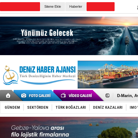
TURKISH MARITIME
Sitene Ekle
Haberler
CANLI YAYIN
Günün Haberleri
Rusya'nın g
Keşfedildi
D-Marin, A
Van’da inş
ASEAN ilk 
GÜNDEM
SEKTÖRDEN
TÜRK BOĞAZLARI
DENİZ KAZALARI
IMO 
TAYK - Eke
İstanbul v
TEKNOFEST 
Tersane işç
İngiliz akt