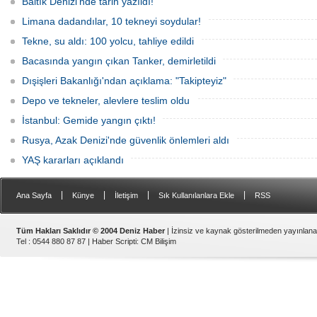
Baltık Denizi'nde tarih yazıldı!
direnişin süreceğini açıkladı
edildiğini öne sürdü. Mürettebatta iki
Britanyalı aktivist de bulunuyor.
Limana dadandılar, 10 tekneyi soydular!
Tekne, su aldı: 100 yolcu, tahliye edildi
Bacasında yangın çıkan Tanker, demirletildi
Dışişleri Bakanlığı'ndan açıklama: "Takipteyiz"
Depo ve tekneler, alevlere teslim oldu
İstanbul: Gemide yangın çıktı!
Rusya, Azak Denizi'nde güvenlik önlemleri aldı
YAŞ kararları açıklandı
|
|
|
|
Ana Sayfa
Künye
İletişim
Sık Kullanılanlara Ekle
RSS
Tüm Hakları Saklıdır © 2004 Deniz Haber
| İzinsiz ve kaynak gösterilmeden yayınlan
Tel : 0544 880 87 87 |
Haber Scripti
:
CM Bilişim