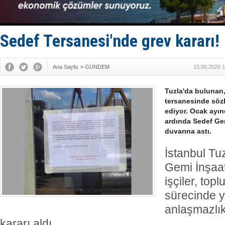
FESCO, Kar
DESE, BIMC
GİMBİRDER 
35 milyon T
Sedef Tersanesi'nde grev kararı!
İnsansız c
Ana Sayfa
»
GÜNDEM
15.06.2026 1
Tuzla'da bulunan,
tersanesinde söz
ediyor. Ocak ayı
ardında Sedef Gem
duvarına astı.
İstanbul Tu
Gemi İnşaat
işçiler, top
sürecinde 
anlaşmazlık
kararı aldı.