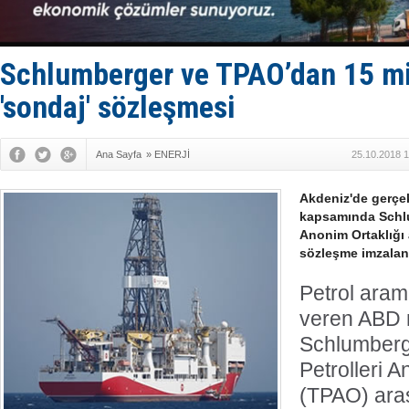
GİMBİRDER 
35 milyon T
İnsansız c
Yüzyıl son
Schlumberger ve TPAO’dan 15 mi
Anadolu Te
'sondaj' sözleşmesi
Ana Sayfa
»
ENERJİ
25.10.2018 1
Akdeniz'de gerçek
kapsamında Schlum
Anonim Ortaklığı 
sözleşme imzaland
Petrol aram
veren ABD 
Schlumberge
Petrolleri A
(TPAO) ara