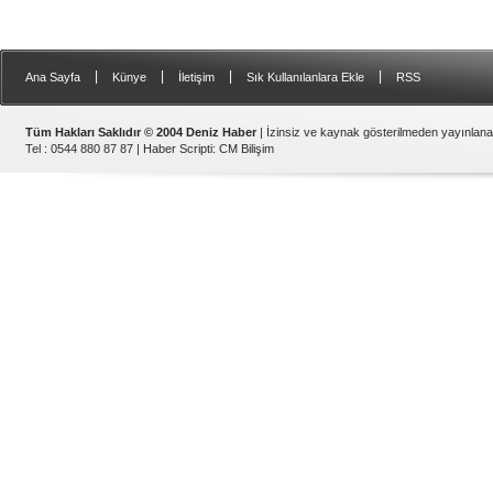
|
|
|
|
Ana Sayfa
Künye
İletişim
Sık Kullanılanlara Ekle
RSS
Tüm Hakları Saklıdır © 2004 Deniz Haber
| İzinsiz ve kaynak gösterilmeden yayınlan
Tel : 0544 880 87 87 |
Haber Scripti
:
CM Bilişim