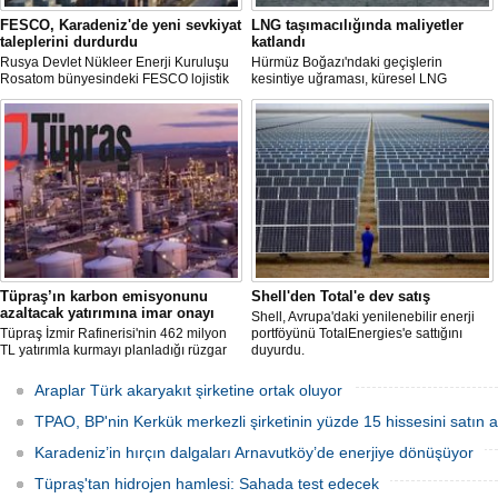
FESCO, Karadeniz'de yeni sevkiyat
LNG taşımacılığında maliyetler
taleplerini durdurdu
katlandı
Rusya Devlet Nükleer Enerji Kuruluşu
Hürmüz Boğazı'ndaki geçişlerin
Rosatom bünyesindeki FESCO lojistik
kesintiye uğraması, küresel LNG
şirketi, Karadeniz üzerinden yapılacak
arzında aksamalara yol açarken sefer
sevkiyatlara ilişkin yeni taleplerin
sürelerini uzattı ve gemi kiralama ile
kabulünü geçici olarak durdurdu.
deniz yakıtı maliyetlerini 2022 enerji
krizinden bu yana en yüksek seviyelere
çıkardı.
Tüpraş’ın karbon emisyonunu
Shell'den Total'e dev satış
azaltacak yatırımına imar onayı
Shell, Avrupa'daki yenilenebilir enerji
Tüpraş İzmir Rafinerisi'nin 462 milyon
portföyünü TotalEnergies'e sattığını
TL yatırımla kurmayı planladığı rüzgar
duyurdu.
ve güneş enerji santrali için hazırlanan
nazım ve uygulama imar planı
Araplar Türk akaryakıt şirketine ortak oluyor
değişiklikleri Çevre, Şehircilik ve İklim
Değişikliği Bakanlığı tarafından
TPAO, BP'nin Kerkük merkezli şirketinin yüzde 15 hissesini satın a
onaylandı.
Karadeniz’in hırçın dalgaları Arnavutköy’de enerjiye dönüşüyor
Tüpraş'tan hidrojen hamlesi: Sahada test edecek