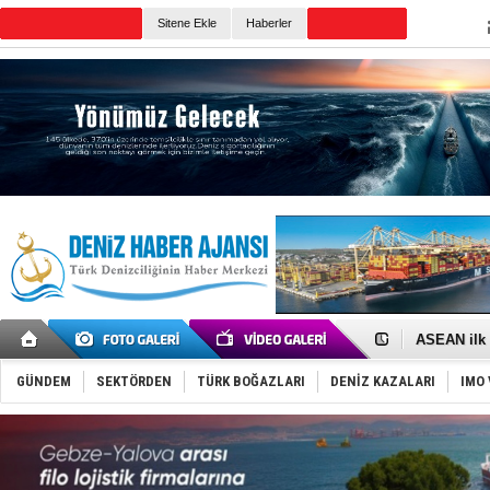
TURKISH MARITIME
Sitene Ekle
Haberler
CANLI YAYIN
Günün Haberleri
D-Marin, A
Van’da inş
ASEAN ilk 
TAYK - Eke
İstanbul v
GÜNDEM
SEKTÖRDEN
TÜRK BOĞAZLARI
DENİZ KAZALARI
IMO 
TEKNOFEST 
Tersane işç
İngiliz akt
FESCO, Kar
DESE, BIMC