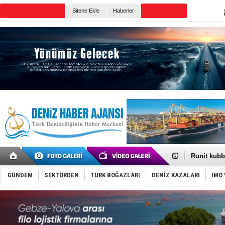
Sitene Ekle
Haberler
Günün Haberleri
Fairline, T
Baltık Deni
Runit kubb
Dünyanın e
Türk Loydu
GÜNDEM
SEKTÖRDEN
TÜRK BOĞAZLARI
DENİZ KAZALARI
IMO 
Hüseyin Me
Hat-San Te
Med Marine
KOSDER’den
Kalyoncu’da