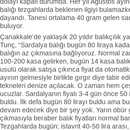
dolayı kapalı durumda. Her yıl Ağustos ayı
balığı tezgahlarda beklenen ilgiyi bulamazken
dayandı. Tanesi ortalama 40 gram gelen sard
buluyor.
Çanakkale’de yaklaşık 20 yıldır balıkçılık
Tunç, “Sardalya balığı bugün 80 liraya kada
balığın az çıkmasına bağlıyoruz. Normal 
100-200 kasa gelirken, bugün 14 kasa balık 
usulü olarak satışa çıkınca fiyat da otomatik
ayının gelmesiyle birlikte gırgır diye tabir e
tekneleri denize açılacak. O zaman hem çeşi
ucuzlar. Sardalyanın fiyatı 3-4 gün önce 50 il
buldu. İlk defa bugün 80 lirayı buldu ama bu t
devam edecek diye bir şey yok. Yarın öbür 
çıkmasıyla beraber balık fiyatları normal b
Tezgahlarda bugün; istavrit 40-50 lira arası, 