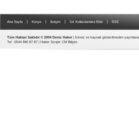
|
|
|
|
Ana Sayfa
Künye
İletişim
Sık Kullanılanlara Ekle
RSS
Tüm Hakları Saklıdır © 2004 Deniz Haber
| İzinsiz ve kaynak gösterilmeden yayınlan
Tel : 0544 880 87 87 |
Haber Scripti
:
CM Bilişim