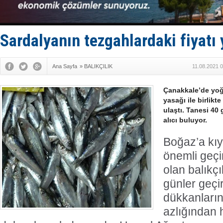
Tekne, su a
Bacasında 
Dışişleri B
Depo ve tek
Sardalyanın tezgahlardaki fiyatı 
Kruvaziyer 
Ana Sayfa
»
BALIKÇILIK
11.08.2021 
Çanakkale’de yoğ
yasağı ile birlikt
ulaştı. Tanesi 40
alıcı buluyor.
Boğaz’a kıy
önemli geçi
olan balıkçı
günler geçi
dükkanların
azlığından 