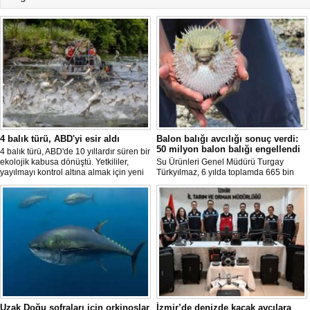
4 balık türü, ABD'yi esir aldı
Balon balığı avcılığı sonuç verdi:
50 milyon balon balığı engellendi
4 balık türü, ABD'de 10 yıllardır süren bir
ekolojik kabusa dönüştü. Yetkililer,
Su Ürünleri Genel Müdürü Turgay
yayılmayı kontrol altına almak için yeni
Türkyılmaz, 6 yılda toplamda 665 bin
projeler geliştirirken, uzmanlar
balon balığının ekosistemden
tamamen yok edilmenin imkansız
uzaklaştırıldığını belirterek, "Balon balığı
olduğunu belirtiyor.
avcılığı sayesinde, yaklaşık 50 milyon
yeni balon balığının ekosisteme
katılması önlendi." dedi.
Uzak Doğu sofraları için orkinoslar
İzmir’de denizde kaçak avcılara