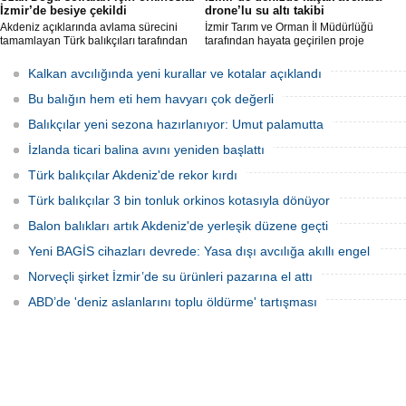
İzmir’de besiye çekildi
drone’lu su altı takibi
Akdeniz açıklarında avlama sürecini
İzmir Tarım ve Orman İl Müdürlüğü
tamamlayan Türk balıkçıları tarafından
tarafından hayata geçirilen proje
İzmir'deki çiftliklere nakledilen
kapsamında, denizlerdeki kaçak
orkinoslar, Uzak Doğu ülkelerine ihraç
faaliyetleri anlık olarak tespit edebilen
Kalkan avcılığında yeni kurallar ve kotalar açıklandı
edilmek için özenle bakılıyor.
hava ve su altı dronları sahada aktif
olarak kullanılmaya başlandı.
Bu balığın hem eti hem havyarı çok değerli
Balıkçılar yeni sezona hazırlanıyor: Umut palamutta
İzlanda ticari balina avını yeniden başlattı
Türk balıkçılar Akdeniz'de rekor kırdı
Türk balıkçılar 3 bin tonluk orkinos kotasıyla dönüyor
Balon balıkları artık Akdeniz'de yerleşik düzene geçti
Yeni BAGİS cihazları devrede: Yasa dışı avcılığa akıllı engel
Norveçli şirket İzmir’de su ürünleri pazarına el attı
ABD’de 'deniz aslanlarını toplu öldürme' tartışması