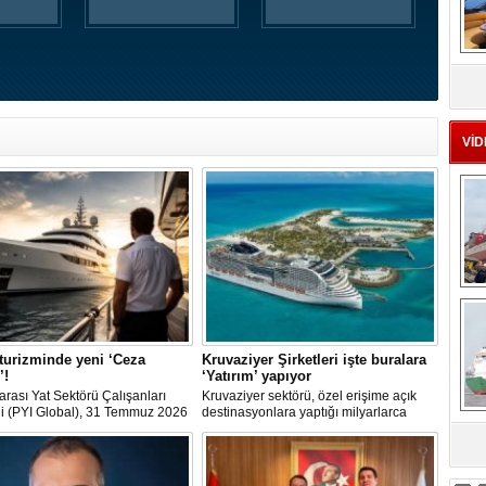
MS
eu
VİD
Ç
turizminde yeni ‘Ceza
Kruvaziyer Şirketleri işte buralara
’!
‘Yatırım’ yapıyor
arası Yat Sektörü Çalışanları
Kruvaziyer sektörü, özel erişime açık
i (PYI Global), 31 Temmuz 2026
destinasyonlara yaptığı milyarlarca
de yürürlüğe giren 7590 sayılı
dolarlık yatırımlarla tatil deneyimini gemi
n deniz turizmine etkilerine
dışına taşıyor. Özel adalar, beach
sa
 bir değerlendirme yayımladı.
club'lar, su parkları ve lüks villalar artık
şirketlerin en stratejik gelir kaynakları