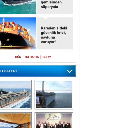
gemisinden
süperyata
dönüştürüldü
Karadeniz’deki
güvenlik krizi,
navluna
vuruyor!
|
|
DÜN
BU HAFTA
BU AY
O GALERİ
emi içinde gemi” 
Dünyada tek! 
konsepti ile MSC 
Denizaltı yüzer 
Splendida
havuzu intikal 
seyrine başladı