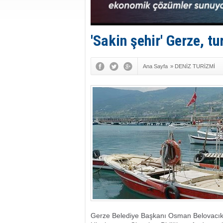
'Sakin şehir' Gerze, tu
Ana Sayfa
»
DENİZ TURİZMİ
Gerze Belediye Başkanı Osman Belovacıklı,