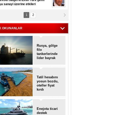
resel salgın krizinin Türk gemi
şa sanayi üzerine etkileri
1
2
pt. MESUT AZMİ GÖKSOY
lavuz kaptan kardeşlerime
hafen...
K OKUNANLAR
Rusya, gölge
filo
tankerlerinde
lider bayrak
konumunda
Tatil hesabını
yosun bozdu,
oteller fiyat
kırdı
Enejota ticari
destek