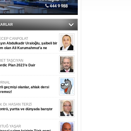
üldü
ıtlama!
ZARLAR
ECEP CANPOLAT
yın Abdulkadir Uraloğlu, şaibeli bir
im olan Ali Kurumahmut’a ne
nışıyorsunuz?
RET TAŞCIYAN
rdic Plan 2023’e Dair
URNAL
rli geçmişi olanlar, ahlak dersi
eremez!
t. Dr. HASAN TERZİ
ntrö, yurtta ve dünyada barıştır
RTUĞ YAŞAR