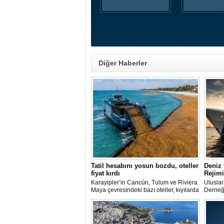
Diğer Haberler
Tatil hesabını yosun bozdu, oteller
Deniz 
fiyat kırdı
Rejimi
Karayipler’in Cancún, Tulum ve Riviera
Uluslar
Maya çevresindeki bazı oteller, kıyılarda
Derneğ
biriken ve çürüdükçe ağır koku yayan
tarihin
sargassum yosununun rezervasyonları
Kanun’u
yavaşlatması üzerine yaz fiyatlarında
ilişkin
yüzde 40’a varan indirimlere yöneldi.