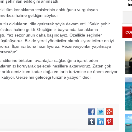
Kü
in şehir ilan edildiğini anımsattı.
in
ki tüm konaklama tesislerinin dolduğunu vurgulayan
merkezi haline geldiğini söyledi.
K
Kı
lu olduklarını dile getirerek şöyle devam etti: "Sakin şehir
it
n gözdesi haline geldi. Geçtiğimiz bayramda konaklama
ÇO
aştı. Yaz sezonunun daha başındayız. Özellikle seçimler
üşünüyoruz. Biz de yerel yöneticiler olarak ziyaretçilere en iyi
yoruz. İlçemizi buna hazırlıyoruz. Rezervasyonlar yapılmaya
kıracağız"
endilerine birtakım avantajlar sağladığına işaret eden
atlarımızı koruyarak gelecek nesillere aktarıyoruz. Zaten çok
r artık deniz kum kadar doğa ve tarih turizmine de önem veriyor.
katıyor. Gerze'nin geleceği turizme yatıyor" dedi.