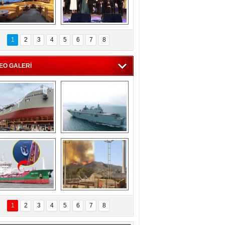
C'den 55 milyon 
5. Bosphorus Ship 
roluk turizm geliri 
Brokers Dinner, 
1
2
3
4
5
6
7
8
müjdesi
İstanbul’da yapıldı
EO GALERİ
eksan Tersanesi, 
TCG Anadolu, 
Başaran Bayrak 
tersane teknik 
tankerini suya 
seyrini tamamladı
indirdi
Göçmenlerin 
Milas’taki yangın 
imdadına Türk 
yeniden termik 
1
2
3
4
5
6
7
8
hipli MINA DENIZ 
santrallere doğru 
yetişti
ilerliyor