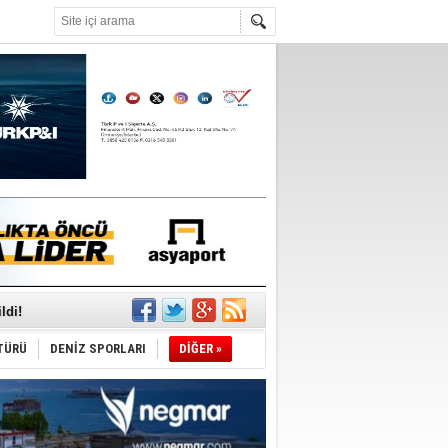
°C
ldi!
TÜRÜ
DENİZ SPORLARI
DİĞER »
da