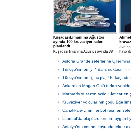
KuşadasıLimanı’na Ağustos
Ahmet 
ayında 100 kruvaziyer seferi
kruvaz
planlandı
Avrupa'
Kuşadası limanına Ağustos ayında 38
hava da
farklı kruvaziyer gemisi 100 kez
rota ter
uğrayacak. En yoğun günün 28 Ağustos
Norveç 
Astoria Grande seferlerine QTerminal
olduğu açıklandı.
Avrupa 
Türkiye’nin en iyi 4 dalış noktası
odaklı 
büyüme 
Türkiye’nin en ilginç plajı! Birkaç adı
Ankara'da Mogan Gölü turları yenide
Marmaris'te sezon açıldı: Jet car en ç
Kruvaziyer yolcularının çoğu Ege liman
Çanakkale-Limni feribot resmen sefer
İstanbul’da plaj ücretleri: En uygun fiya
Antalya'nın cennet koyunda tekne al