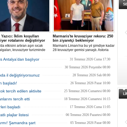
arasında yer alıyor.
S
Yazıcı: İklim koşulları
Marmaris'te kruvaziyer rekoru: 250
iyer rotalarını değiştiriyor
bin ziyaretçi bekleniyor
da etkisini artıran aşırı sıcak
Marmaris Limanı'na bu yıl şimdiye kadar
lgaları, kruvaziyer turizminde
28 kruvaziyer gemisi yanaştı. Astoria
cihlerini değiştiriyor. Alaska,
Grande'nin Ağustos'tan itibaren 10 yeni
Fiyortları, İzlanda ve Kuzey
sefer eklemesiyle birlikte sezon
s Antalya’dan başlıyor
31 Temmuz 2026 Cuma 17:30
rotalarına ilgi artarken, deneyim
sonunda 250 bin ziyaretçiye ulaşılması
seyahat anlayışı sektörün yeni
hedefleniyor.
30 Temmuz 2026 Perşembe 08:00
alanı olarak öne çıkıyor.
mda il değiştiriyorsunuz
28 Temmuz 2026 Salı 08:00
n başladı!
26 Temmuz 2026 Pazar 10:00
ok tercih edilen aktivite
25 Temmuz 2026 Cumartesi 08:00
L
larını tercih etti
18 Temmuz 2026 Cumartesi 16:15
leri başladı
17 Temmuz 2026 Cuma 11:05
tlı plajlar listesi
06 Temmuz 2026 Pazartesi 08:00
armı! Şamandra şart
05 Temmuz 2026 Pazar 08:00