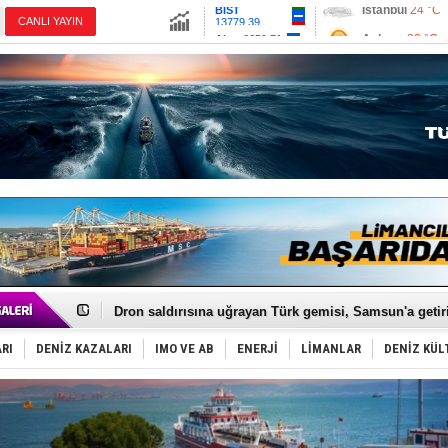
13779.39
Ankara
32 °C
Altın
6659.71
İzmir
36 °C
Dolar
47.6791
Antalya
33 °C
Euro
55.1258
Muğla
33 °C
Çanakkale
33 
Gemi tasarım yarışmasına ek süre
Makine arızası yapan tanker, güvenli bölgeye çekildi
Dron saldırısına uğrayan Türk gemisi, Samsun'a getiri
'REGAL 1' isimli tanker, tehlikeyi atlattı!
Gemide 5 ton kokain yakalandı: Portekiz!
RI
DENİZ KAZALARI
IMO VE AB
ENERJİ
LİMANLAR
DENİZ KÜL
Yakıt barcı filosuna 2 yeni gemi katıldı
Rus İHA’ları, Alman gemisini vurdu!
Karadeniz’deki güvenlik krizi, navluna vuruyor!
Tatil hesabını yosun bozdu, oteller fiyat kırdı
Rusya, gölge filo tankerlerinde lider bayrak konumun