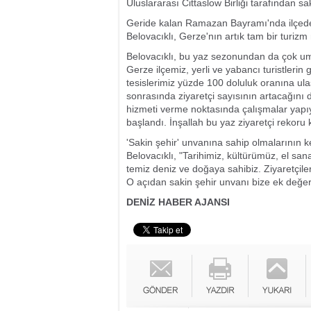
Uluslararası Cittaslow Birliği tarafından sak
Geride kalan Ramazan Bayramı'nda ilçede
Belovacıklı, Gerze'nın artık tam bir turizm 
Belovacıklı, bu yaz sezonundan da çok umut
Gerze ilçemiz, yerli ve yabancı turistleri
tesislerimiz yüzde 100 doluluk oranına ul
sonrasında ziyaretçi sayısının artacağını d
hizmeti verme noktasında çalışmalar yapı
başlandı. İnşallah bu yaz ziyaretçi rekoru 
'Sakin şehir' unvanına sahip olmalarının k
Belovacıklı, "Tarihimiz, kültürümüz, el san
temiz deniz ve doğaya sahibiz. Ziyaretçile
O açıdan sakin şehir unvanı bize ek değer 
DENİZ HABER AJANSI