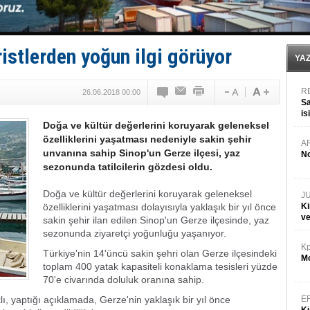
Enejota ticari destek gemisinden süperyata dönüştür
Denizcilik sektörü, Alsancak Limanı’ndan memnun
Türkiye’den Karadeniz'deki gemicilik faaliyetlerine kıs
‘14. Olympos Regatta’ başlıyor
ristlerden yoğun ilgi görüyor
Taksi Botlar, 50 yıldır Marmaris’in mavi sularında
YA
R
26.06.2018 00:00
Sa
is
Doğa ve kültür değerlerini koruyarak geleneksel
da
özelliklerini yaşatması nedeniyle sakin şehir
A
unvanına sahip Sinop'un Gerze ilçesi, yaz
No
sezonunda tatilcilerin gözdesi oldu.
Doğa ve kültür değerlerini koruyarak geleneksel
J
özelliklerini yaşatması dolayısıyla yaklaşık bir yıl önce
Ki
v
sakin şehir ilan edilen Sinop'un Gerze ilçesinde, yaz
sezonunda ziyaretçi yoğunluğu yaşanıyor.
Kp
Türkiye'nin 14'üncü sakin şehri olan Gerze ilçesindeki
Mo
toplam 400 yatak kapasiteli konaklama tesisleri yüzde
70'e civarında doluluk oranına sahip.
 yaptığı açıklamada, Gerze'nin yaklaşık bir yıl önce
E