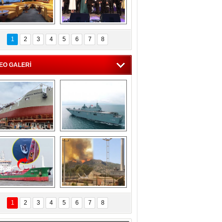
C'den 55 milyon 
5. Bosphorus Ship 
roluk turizm geliri 
Brokers Dinner, 
1
2
3
4
5
6
7
8
müjdesi
İstanbul’da yapıldı
EO GALERİ
eksan Tersanesi, 
TCG Anadolu, 
Başaran Bayrak 
tersane teknik 
tankerini suya 
seyrini tamamladı
indirdi
Göçmenlerin 
Milas’taki yangın 
imdadına Türk 
yeniden termik 
1
2
3
4
5
6
7
8
hipli MINA DENIZ 
santrallere doğru 
yetişti
ilerliyor