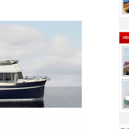
MS
eu
VİD
Ç
sa