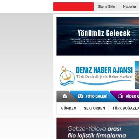
TURKISH MARITIME
Sitene Ekle
Haberler
Günün Haberleri
GÜNDEM
SEKTÖRDEN
TÜRK BOĞAZLA