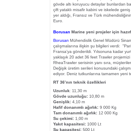
gövde altı koruyucu detaylar bunlardan bazı
çift yataklı misafir kabini ve iskelede gen
yer aldığı, Fransız ve Türk mühendisliğini
Euro.
Borusan
Marine yeni projeler için hazır
Borusan
Mühendislik Genel Müdürü Sinan 
çalışmalarına ilişkin şu bilgileri verdi: "Pa
Fransa’ya gönderildi. Yılsonuna kadar yurt
yaklaşık 20 adet 36 feet Trawler projemizi
RheaTrawler serisinin yanı sıra, müşterile
Değişik üretim serileri konusundaki çalış
ediyor. Deniz tutkunlarına tamamen yeni 
RT 36’nın teknik özellikleri
Uzunluk
: 11,30 m
Gövde uzunluğu:
10,80 m
Genişlik:
4,10 m
Hafif donanımlı ağırlık:
9 000 Kg
Tam donanımlı ağırlık:
12 000 Kg
Su çekimi:
1,00 m
Yakıt kapasitesi:
1000 Lt
Su kapasitesi:
500 Lt