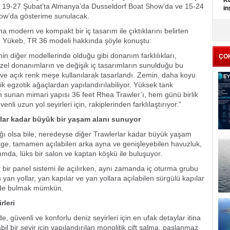
Kü
n 19-27 Şubat’ta Almanya’da Dusseldorf Boat Show’da ve 15-24
in
how’da gösterime sunulacak.
a modern ve kompakt bir iç tasarım ile çıktıklarını belirten
K
Kı
Yükeb, TR 36 modeli hakkında şöyle konuştu:
it
nin diğer modellerinde olduğu gibi donanım farklılıkları,
ÇO
özel donanımların ve değişik iç tasarımların sunulduğu bu
 ve açık renk meşe kullanılarak tasarlandı. Zemin, daha koyu
ik egzotik ağaçlardan yapılandırılabiliyor. Yüksek tank
 sunan mimari yapısı 36 feet Rhea Trawler’ı, hem günü birlik
li uzun yol seyirleri için, rakiplerinden farklılaştırıyor.”
rlar kadar büyük bir yaşam alanı sunuyor
ağı olsa bile, neredeyse diğer Trawlerlar kadar büyük yaşam
idge, tamamen açılabilen arka ayna ve genişleyebilen havuzluk,
sımda, lüks bir salon ve kaptan köşkü ile buluşuyor.
 bir panel sistemi ile açılırken, aynı zamanda iç oturma grubu
yan yollar, yan kapılar ve yan yollara açılabilen sürgülü kapılar
e de bulmak mümkün.
rleri
e, güvenli ve konforlu deniz seyirleri için en ufak detaylar itina
bil bir seyir için yapılandırılan monolitik çift salma, paslanmaz