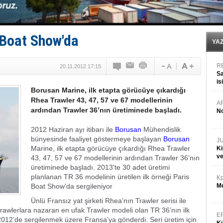
Yüzyıl sonra ilk kez dünyaya açılan gizemli ada!
Anadolu Tersanesi EYDEP’te A sertifikası alan ilk ter
Derince, ILCA Masters Türkiye Şampiyonası’na ev sah
Tüpraş, ham petrol taşımacılığına 4 yeni tanker daha 
 Boat Show'da
İTU AUV, Dünya’da 2. oldu!
YA
R
20.11.2012 17:15
Sa
is
Borusan Marine, ilk etapta görücüye çıkardığı
da
Rhea Trawler 43, 47, 57 ve 67 modellerinin
A
ardından Trawler 36’nın üretiminede başladı.
No
2012 Haziran ayı itibarı ile
Borusan
Mühendislik
bünyesinde faaliyet göstermeye başlayan
Borusan
J
Marine, ilk etapta görücüye çıkardığı Rhea Trawler
Ki
v
43, 47, 57 ve 67 modellerinin ardından Trawler 36’nın
üretiminede başladı. 2013'te 30 adet üretimi
planlanan TR 36 modelinin üretilen ilk örneği Paris
Kp
Boat Show'da sergileniyor
Mo
Ünlü Fransız yat şirketi Rhea’nın Trawler serisi ile
rawlerlara nazaran en ufak Trawler modeli olan TR 36’nın ilk
E
012’de sergilenmek üzere Fransa’ya gönderdi. Seri üretim için