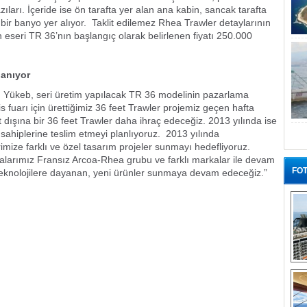
ları. İçeride ise ön tarafta yer alan ana kabin, sancak tarafta
iş bir banyo yer alıyor. Taklit edilemez Rhea Trawler detaylarının
n eseri TR 36’nın başlangıç olarak belirlenen fiyatı 250.000
lanıyor
Yükeb, seri üretim yapılacak TR 36 modelinin pazarlama
ris fuarı için ürettiğimiz 36 feet Trawler projemiz geçen hafta
 dışına bir 36 feet Trawler daha ihraç edeceğiz. 2013 yılında ise
 sahiplerine teslim etmeyi planlıyoruz. 2013 yılında
rimize farklı ve özel tasarım projeler sunmayı hedefliyoruz.
malarımız Fransız Arcoa-Rhea grubu ve farklı markalar ile devam
FOT
teknolojilere dayanan, yeni ürünler sunmaya devam edeceğiz.”
“G