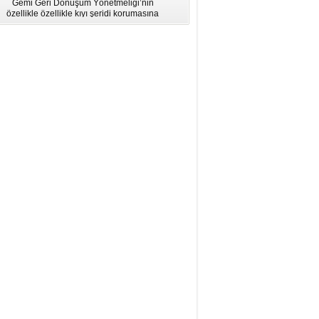
Gemi Geri Dönüşüm Yönetmeliği’nin
için Bölgesel Eğitim” Çalıştayı
özellikle özellikle kıyı şeridi korumasına
İstanbul'da düzenlendi.
ilişkin hükümlere uymadığı için AB
listesinden çıkarıldı.