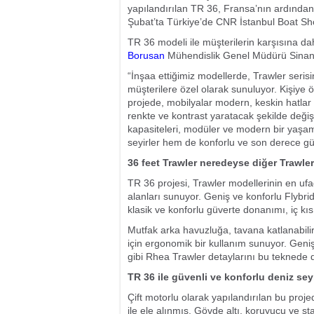
yapılandırılan TR 36, Fransa’nın ardında
Şubat’ta Türkiye’de CNR İstanbul Boat S
TR 36 modeli ile müşterilerin karşısına dah
Borusan
Mühendislik Genel Müdürü Sinan 
“İnşaa ettiğimiz modellerde, Trawler serisi
müşterilere özel olarak sunuluyor. Kişiye 
projede, mobilyalar modern, keskin hatlar
renkte ve kontrast yaratacak şekilde değiş
kapasiteleri, modüler ve modern bir yaşam
seyirler hem de konforlu ve son derece güven
36 feet Trawler neredeyse diğer Trawle
TR 36 projesi, Trawler modellerinin en uf
alanları sunuyor. Geniş ve konforlu Flybr
klasik ve konforlu güverte donanımı, iç kı
Mutfak arka havuzluğa, tavana katlanabilir
için ergonomik bir kullanım sunuyor. Geniş 
gibi Rhea Trawler detaylarını bu tekned
TR 36 ile güvenli ve konforlu deniz seyi
Çift motorlu olarak yapılandırılan bu projed
ile ele alınmış. Gövde altı, koruyucu ve sta