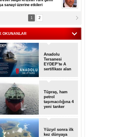
resel salgın krizinin Türk gemi
şa sanayi üzerine etkileri
1
2
pt. MESUT AZMİ GÖKSOY
lavuz kaptan kardeşlerime
hafen...
K OKUNANLAR
Anadolu
Tersanesi
EYDEP’te A
sertifikası alan
ilk tersane oldu
Tüpraş, ham
petrol
taşımacılığına 4
yeni tanker
daha ekliyor
Yüzyıl sonra ilk
kez dünyaya