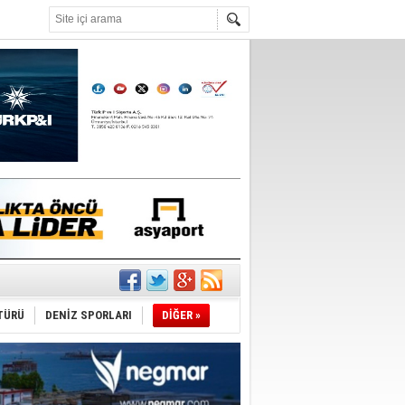
°C
TÜRÜ
DENİZ SPORLARI
DİĞER »
du
tı