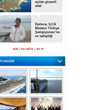
açılan gizemli
ada!
Derince, ILCA
Masters Türkiye
Şampiyonası’na
ev sahipliği
yapacak
|
|
DÜN
BU HAFTA
BU AY
O GALERİ
emi içinde gemi” 
Dünyada tek! 
konsepti ile MSC 
Denizaltı yüzer 
Splendida
havuzu intikal 
seyrine başladı