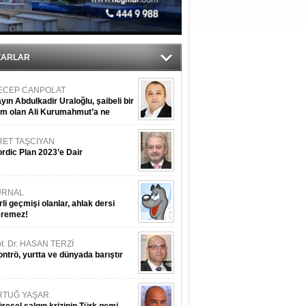
sane oldu
ipliği yapacak
ekliyor
ZARLAR
ECEP CANPOLAT
yın Abdulkadir Uraloğlu, şaibeli bir
im olan Ali Kurumahmut’a ne
nışıyorsunuz?
RET TAŞCIYAN
rdic Plan 2023’e Dair
URNAL
rli geçmişi olanlar, ahlak dersi
eremez!
t. Dr. HASAN TERZİ
ntrö, yurtta ve dünyada barıştır
RTUĞ YAŞAR