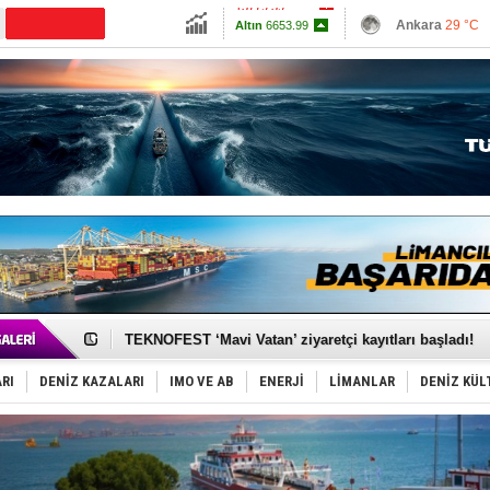
13779.39
Ankara
29 °C
CANLI YAYIN
Altın
6653.99
İzmir
30 °C
Dolar
47.6925
Antalya
29 °C
Euro
55.1873
Muğla
32 °C
Çanakkale
30 
TAYK - Eker Olympos Regatta'da ilk start!
İstanbul ve Çanakkale: 6 ayda 40.000 gemi
TEKNOFEST ‘Mavi Vatan’ ziyaretçi kayıtları başladı!
Tersane işçilerinin direnişi, kazanımla sonuçlandı
İngiliz aktivistler, gemide mahsur kaldı!
RI
DENİZ KAZALARI
IMO VE AB
ENERJİ
LİMANLAR
DENİZ KÜL
FESCO, Karadeniz'de yeni sevkiyat taleplerini durdur
DESE, BIMCO’ya katıldı
GİMBİRDER gemi inşa yan sanayinin sorunlarını tartış
35 milyon TL'lik tekne projesinde karar çıktı
İnsansız cankurtaran ihalesini BlueForge kazandı