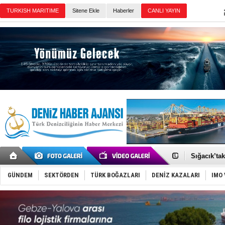
Sitene Ekle
Haberler
Günün Haberleri
“Deniz Kız
Petrol Ofis
Sığacık’ta
Tersanelerd
Hat-San Ge
GÜNDEM
SEKTÖRDEN
TÜRK BOĞAZLARI
DENİZ KAZALARI
IMO 
Arkas, PSC
Malezya Ko
Tayland'da
MV Güllük’e
Denizde ye