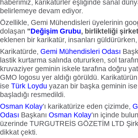
haberimiz, karikatürler eşliğinde sanal dü
belirlemeye devam ediyor.
Özellikle, Gemi Mühendisleri üyelerinin goo
dolaşan
"
Değişim Grubu
, birlikteliği şirke
eklenen bir karikatür, insanları güldürürke
Karikatürde,
Gemi Mühendisleri Odası
Başk
lastik kurtarma salında otururken, sol taraf
kruvaziyer geminin iskele tarafına doğru ya
GMO logosu yer aldığı görüldü. Karikatürün
ise
Türk Loydu
yazan bir başka geminin ise
başladığı resmedildi.
Osman Kolay
'ı karikatürize eden çizimde,
G
Odası
Başkanı
Osman Kolay
'ın içinde bulu
üzerinde TURGUTREİS GÖZETİM LTD Şirket
dikkat çekti.