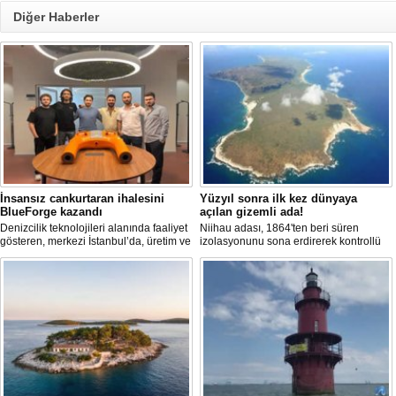
Diğer Haberler
İnsansız cankurtaran ihalesini
Yüzyıl sonra ilk kez dünyaya
BlueForge kazandı
açılan gizemli ada!
Denizcilik teknolojileri alanında faaliyet
Niihau adası, 1864'ten beri süren
gösteren, merkezi İstanbul’da, üretim ve
izolasyonunu sona erdirerek kontrollü
Ar-Ge faaliyetlerinin önemli bölümünü
turist ziyaretlerine açıldı. Ada sakinleri,
ise Trabzon’da sürdüren BlueForge,
modern teknolojiden uzak, katı
ResQR insansız cankurtaran sistemi
kurallarla dolu bir yaşam sürdürüyor.
ihalesini kazandı