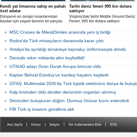
Kendi yat limanına sahip en pahalı
Tarihi deniz feneri 995 bin dolara
özel adalar
satılıyor
Dünyanın en zengin insanlarından
Virginia'daki tarihi Middle Ground Deniz
bazıları için yaşam tarzının bir parçası
Feneri, 995 bin dolara satılıyor.
sadece bir süper yat değil, aynı
Restorasyon sürecinde kendi enerjisini
zamanda kendi yat limanı, helikopter
üretebilen bir yaşam alanına
MSC Cruises ile Miles&Smiles arasında yeni iş birliği
pisti ve seçkin villaları da içeren koca bir
dönüştürüldü.
özel adadır.
Rodos’da Türk mirasçıların davasında karar çıktı
Antalya'da ayrıldığı tersaneye kaynakçı üniformasıyla döndü
Denizde rekor miktarda altın keşfedildi!
UTİKAD adayı Ozan Durak Avrupa birincisi oldu
Kaptan Behzat Esinduy'un kardeşi hayatını kaybetti
İZFAŞ, Multimodal 2026'da Türk lojistik sektörünü dünya ile buluş
Kalp krizinden öldü denilen denizcinin organları alınmış
Denizcileri buluşturan düğün: Durmuş Ünüvar kızını evlendirdi
FBI Türk iş insanını gözaltına aldı
|
|
|
|
Ana Sayfa
Künye
İletişim
Sık Kullanılanlara Ekle
RSS