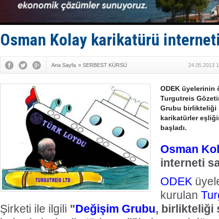
Füze ve İHA
İran belirsi
Uzmanlar u
Gemi tasar
Osman Kolay karikatürü interneti
Makine arı
Ana Sayfa
»
SERBEST KÜRSÜ
24.05.2013 1
ODEK üyelerinin 
Turgutreis Gözetim
Grubu birlikteliği 
karikatürler eşli
başladı.
Osman Ko
interneti sa
ODEK
üyele
kurulan
Tur
Şirketi ile ilgili
"
Değişim Grubu
, birlikteliği