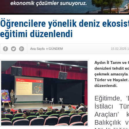
KOSDER’den
Kalyoncu’da
Tekne, su a
Bacasında 
Öğrencilere yönelik deniz ekosi
Dışişleri B
eğitimi düzenlendi
Ana Sayfa
»
GÜNDEM
15.02.2025 1
Aydın İl Tarım ve
denizleri tehdit 
çekmek amacıyla ’
Türler ve Hayalet 
düzenlendi.
Eğitimde, 
İstilacı T
Araçları’ 
Balıkçılık