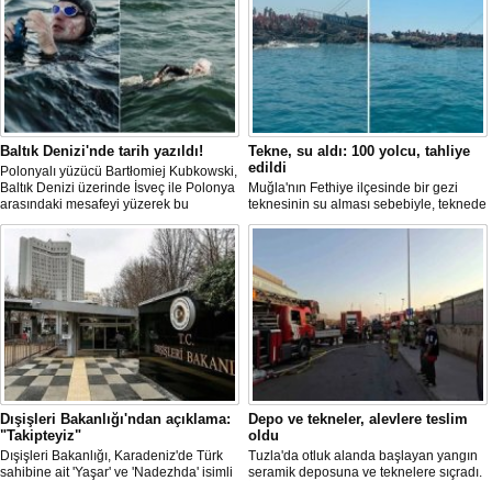
Baltık Denizi'nde tarih yazıldı!
Tekne, su aldı: 100 yolcu, tahliye
edildi
Polonyalı yüzücü Bartłomiej Kubkowski,
Baltık Denizi üzerinde İsveç ile Polonya
Muğla'nın Fethiye ilçesinde bir gezi
arasındaki mesafeyi yüzerek bu
teknesinin su alması sebebiyle, teknede
başarının ilk örneği olarak tarihe geçti.
bulunan 100 yolcu tahliye edildi,
teknenin batmaması için bölgede
kurtarma çalışması başlatıldı.
Dışişleri Bakanlığı'ndan açıklama:
Depo ve tekneler, alevlere teslim
"Takipteyiz"
oldu
Dışişleri Bakanlığı, Karadeniz'de Türk
Tuzla'da otluk alanda başlayan yangın
sahibine ait 'Yaşar' ve 'Nadezhda' isimli
seramik deposuna ve teknelere sıçradı.
sivil gemilere yönelik insansız hava
İtfaiye ekipleri uzun uğraşlar sonucu