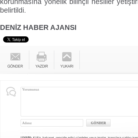
korunmasına yönelik bilinçli nesiller yetişti
belirtildi.
DENİZ HABER AJANSI
UYARI:
Küfür, hakaret, rencide edici cümleler veya imalar, inançlara saldırı içer