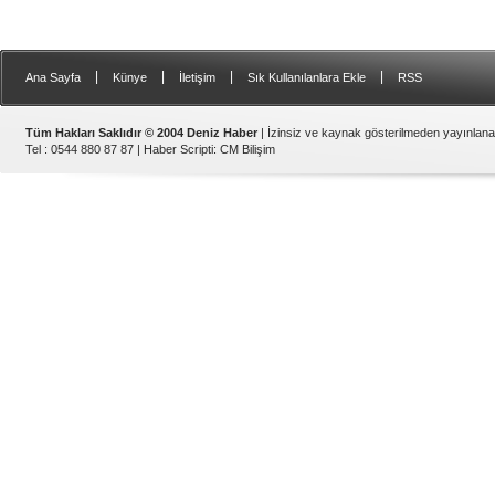
|
|
|
|
Ana Sayfa
Künye
İletişim
Sık Kullanılanlara Ekle
RSS
Tüm Hakları Saklıdır © 2004 Deniz Haber
| İzinsiz ve kaynak gösterilmeden yayınlan
Tel : 0544 880 87 87 |
Haber Scripti
:
CM Bilişim