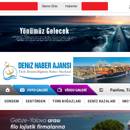
TURKISH MARITIME
Sitene Ekle
Haberler
CANLI YAYIN
Günün Haberleri
Deniz turi
Keşfedildi
Fairline, T
Baltık Deni
Runit kubb
GÜNDEM
SEKTÖRDEN
TÜRK BOĞAZLARI
DENİZ KAZALARI
IMO 
Dünyanın e
Türk Loydu
Hüseyin Me
Hat-San Te
Med Marine