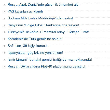
araçlarıyla gerçekleştirilen saldırıda
alevleri kontrol altına aldı.
Rusya, Azak Denizi'nde güvenlik önlemleri aldı
yaralanan personelin sağlık durumu ve
güvenliğinin yakından takip edildiğini
YAŞ kararları açıklandı
duyurdu.
Bodrum Milli Emlak Müdürlüğü’nden satış!
Rusya'nın 'Gölge Filosu' tankerine operasyon!
Türkiye'nin ilk kadın Tümamiral adayı: Gökçen Fırat!
Karadeniz'de Türk gemisine saldırı!
Safi Lion, 39 kişiyi kurtardı
İspanya'dan göç krizine yeni önlem!
İzmir Limanı’nda tahıl gemisi trafiği durma noktasında!
Rusya, İDA’lara karşı Plot-40 platformunu geliştirdi