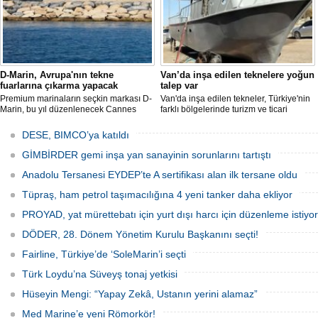
D-Marin, Avrupa'nın tekne
Van’da inşa edilen teknelere yoğun
fuarlarına çıkarma yapacak
talep var
Premium marinaların seçkin markası D-
Van'da inşa edilen tekneler, Türkiye'nin
Marin, bu yıl düzenlenecek Cannes
farklı bölgelerinde turizm ve ticari
Yachting Festival ve Cenova
faaliyetlerde kullanılmak üzere deniz ve
Uluslararası Tekne Fuarı'nda
göllerle buluşuyor. Müşterilerin
DESE, BIMCO’ya katıldı
ziyaretçileriyle yeniden buluşmaya
taleplerine göre özel olarak tasarlanan
hazırlanıyor.
tekneler, donanım ve özelliklerine göre
GİMBİRDER gemi inşa yan sanayinin sorunlarını tartıştı
şekillendirilerek teslim ediliyor.
Anadolu Tersanesi EYDEP’te A sertifikası alan ilk tersane oldu
Tüpraş, ham petrol taşımacılığına 4 yeni tanker daha ekliyor
PROYAD, yat mürettebatı için yurt dışı harcı için düzenleme istiyor
DÖDER, 28. Dönem Yönetim Kurulu Başkanını seçti!
Fairline, Türkiye’de ‘SoleMarin’i seçti
Türk Loydu’na Süveyş tonaj yetkisi
Hüseyin Mengi: “Yapay Zekâ, Ustanın yerini alamaz”
Med Marine’e yeni Römorkör!