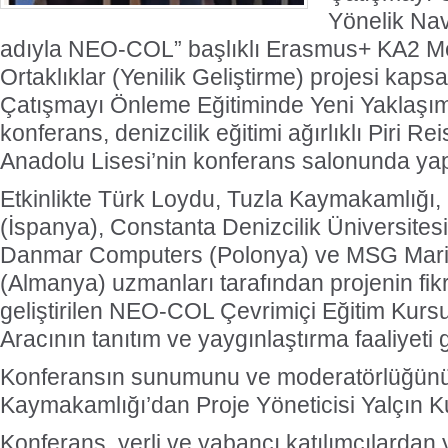
Yönelik Nav
adıyla NEO-COL” başlıklı Erasmus+ KA2 Mes
Ortaklıklar (Yenilik Geliştirme) projesi ka
Çatışmayı Önleme Eğitiminde Yeni Yaklaşım
konferans, denizcilik eğitimi ağırlıklı Piri R
Anadolu Lisesi’nin konferans salonunda yap
Etkinlikte Türk Loydu, Tuzla Kaymakamlığı,
(İspanya), Constanta Denizcilik Üniversite
Danmar Computers (Polonya) ve MSG Ma
(Almanya) uzmanları tarafından projenin fikri
geliştirilen NEO-COL Çevrimiçi Eğitim Kur
Aracının tanıtım ve yaygınlaştırma faaliyeti g
Konferansın sunumunu ve moderatörlüğünü
Kaymakamlığı’dan Proje Yöneticisi Yalçın K
Konferans, yerli ve yabancı katılımcılardan y