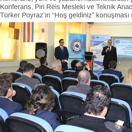
Konferans, Piri Reis Mesleki ve Teknik Ana
Türker Poyraz’ın “Hoş geldiniz” konuşması i