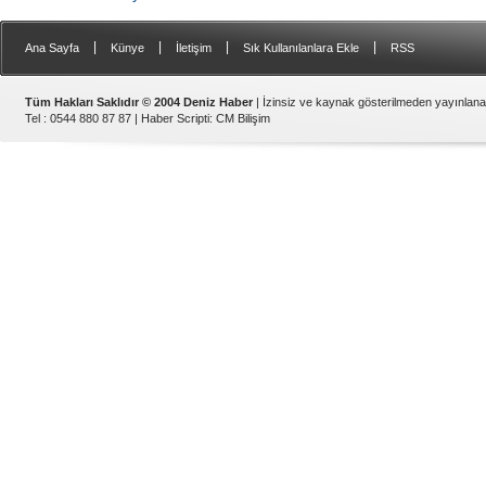
|
|
|
|
Ana Sayfa
Künye
İletişim
Sık Kullanılanlara Ekle
RSS
Tüm Hakları Saklıdır © 2004 Deniz Haber
| İzinsiz ve kaynak gösterilmeden yayınlan
Tel : 0544 880 87 87 |
Haber Scripti
:
CM Bilişim