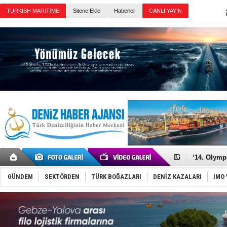
TURKISH MARITIME
Sitene Ekle
Haberler
CANLI YAYIN
Günün Haberleri
Denizcilik
Türkiye’den
‘14. Olymp
Taksi Botla
TÜRKLİM Ba
GÜNDEM
SEKTÖRDEN
TÜRK BOĞAZLARI
DENİZ KAZALARI
IMO 
SOCAR da M
Türkiye'nin
Dünyanın e
Hürmüz’de
Rusya'nın g