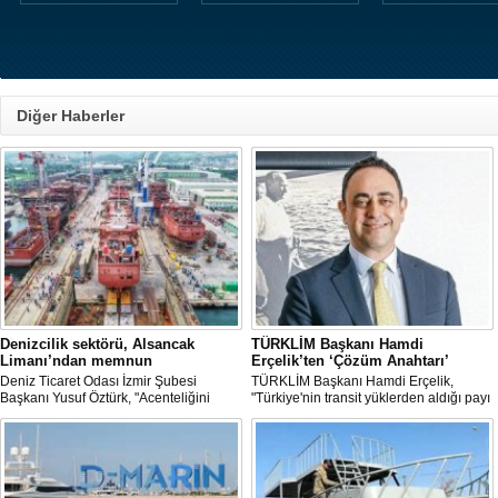
Diğer Haberler
Denizcilik sektörü, Alsancak
TÜRKLİM Başkanı Hamdi
Limanı’ndan memnun
Erçelik’ten ‘Çözüm Anahtarı’
Deniz Ticaret Odası İzmir Şubesi
TÜRKLİM Başkanı Hamdi Erçelik,
Başkanı Yusuf Öztürk, "Acenteliğini
"Türkiye'nin transit yüklerden aldığı payı
yaptığımız gemi sayesinde süreci
artırmak için kamu-özel sektör
baştan sona takip etme fırsatı buldum.
eşgüdümünü güçlendirmeli; liman,
İlk günden itibaren hizmet anlayışındaki
demiryolu, kara yolu ve dijital altyapı
değişimi hissettik. Operasyonlar çok
yatırımlarını bütüncül bir anlayışla
hızlı şekilde tamamlandı" dedi
hayata geçirmeliyiz" dedi.