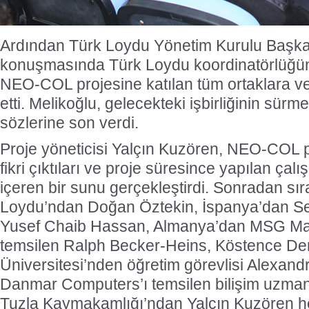
Ardından Türk Loydu Yönetim Kurulu Başka
konuşmasında Türk Loydu koordinatörlüğünd
NEO-COL projesine katılan tüm ortaklara v
etti. Melikoğlu, gelecekteki işbirliğinin sürm
sözlerine son verdi.
Proje yöneticisi Yalçın Kuzören, NEO-COL p
fikri çıktıları ve proje süresince yapılan çalış
içeren bir sunu gerçekleştirdi. Sonradan sır
Loydu’ndan Doğan Öztekin, İspanya’dan Se
Yusef Chaib Hassan, Almanya’dan MSG Ma
temsilen Ralph Becker-Heins, Köstence Den
Üniversitesi’nden öğretim görevlisi Alexan
Danmar Computers’ı temsilen bilişim uzman
Tuzla Kaymakamlığı’ndan Yalçın Kuzören h