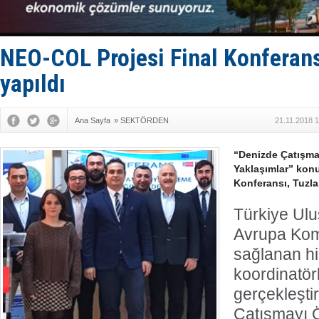
Keşfedildi
D-Marin, A
Van’da inş
ASEAN ilk 
NEO-COL Projesi Final Konferans
TAYK - Eke
yapıldı
Ana Sayfa
»
SEKTÖRDEN
21.11.2018 
“Denizde Çatışma
Yaklaşımlar” kon
Konferansı, Tuzla
Türkiye Ulu
Avrupa Kom
sağlanan hi
koordinatö
gerçekleşti
Çatışmayı