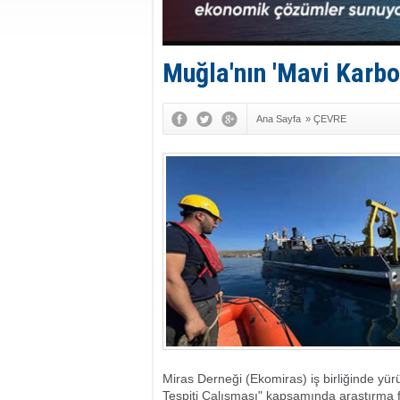
Muğla'nın 'Mavi Karbon
Ana Sayfa
»
ÇEVRE
Miras Derneği (Ekomiras) iş birliğinde yür
Tespiti Çalışması" kapsamında araştırma fa