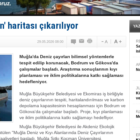
GİMBİRDER gemi inşa yan sanayinin sorunlarını tartış
35 milyon TL'lik tekne projesinde karar çıktı
İnsansız cankurtaran ihalesini BlueForge kazandı
Yüzyıl sonra ilk kez dünyaya açılan gizemli ada!
' haritası çıkarılıyor
Anadolu Tersanesi EYDEP’te A sertifikası alan ilk ter
YA
R
29.05.2026 08:00
Sa
is
Muğla'da Deniz çayırları bilimsel yöntemlerle
da
tespit edilip korunacak, Bodrum ve Gökova'da
A
çalışmalar başladı. Araştırma sonuçlarının kıyı
No
planlaması ve iklim politikalarına katkı sağlaması
hedefleniyor.
J
Ki
Muğla Büyükşehir Belediyesi ve Ekomiras iş birliğiyle
v
deniz çayırlarının tespiti, haritalandırılması ve karbon
depolama kapasitesinin hesaplanması için Bodrum ve
Gökova'da çalışmalar başladı. Proje, kıyı planlaması
Kp
Mo
ve iklim politikalarına katkı sağlamayı hedefliyor.
Muğla Büyükşehir Belediyesi ile Akdeniz Ekolojik
ütülen "Muğla Deniz ve Kıyı Alanlarında Deniz Çayırlarının
E
aliyetleri başladı. Muğla Sıtkı Koçman Üniversitesi,