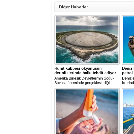
Diğer Haberler
Runit kubbesi okyanusun
Denizl
derinliklerinde halkı tehdit ediyor
petrol
Amerika Birleşik Devletleri'nin Soğuk
Denizle
Savaş döneminde gerçekleştirdiği
içlerind
nükleer testlerin ardından kalan
paslanı
radyoaktif atıkların üzerini kapatan Runit
enkazla
Kubbesi, çevresel riskler ve deniz
deniz e
seviyesindeki yükselmeler nedeniyle
oluştur
tartışma konusu olmaya devam ediyor.