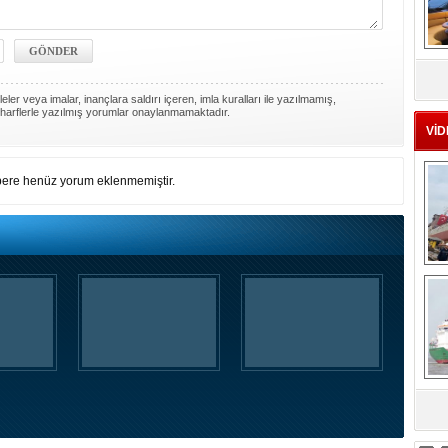
MS
eu
ler veya imalar, inançlara saldırı içeren, imla kuralları ile yazılmamış,
harflerle yazılmış yorumlar onaylanmamaktadır.
VİD
ere henüz yorum eklenmemiştir.
Ç
sa