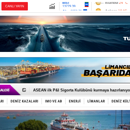
13779.39
Ankara
19 °C
Altın
6659.71
İzmir
28 °C
Dolar
47.6791
Antalya
26 °C
Euro
55.1258
Muğla
21 °C
Çanakkale
20 
D-Marin, Avrupa'nın tekne fuarlarına çıkarma yapacak
Van’da inşa edilen teknelere yoğun talep var
ASEAN ilk P&I Sigorta Kulübünü kurmaya hazırlanıyo
TAYK - Eker Olympos Regatta'da ilk start!
İstanbul ve Çanakkale: 6 ayda 40.000 gemi
RI
DENİZ KAZALARI
IMO VE AB
ENERJİ
LİMANLAR
DENİZ KÜL
TEKNOFEST ‘Mavi Vatan’ ziyaretçi kayıtları başladı!
Tersane işçilerinin direnişi, kazanımla sonuçlandı
İngiliz aktivistler, gemide mahsur kaldı!
FESCO, Karadeniz'de yeni sevkiyat taleplerini durdur
DESE, BIMCO’ya katıldı