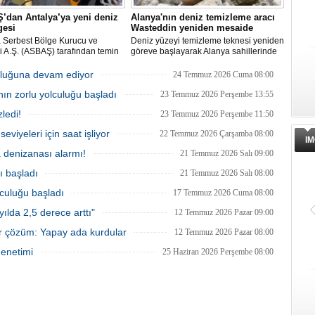
’dan Antalya’ya yeni deniz
Alanya'nın deniz temizleme aracı
gesi
Wasteddin yeniden mesaide
a Serbest Bölge Kurucu ve
Deniz yüzeyi temizleme teknesi yeniden
isi A.Ş. (ASBAŞ) tarafından temin
göreve başlayarak Alanya sahillerinde
deniz süpürgesi (çöpkapar), kıyı
deniz yüzeyindeki atıkları toplamaya
n temizliği çalışmalarında aktif
başladı.
uluğuna devam ediyor
24 Temmuz 2026 Cuma 08:00
kullanılmaya başlandı.
nın zorlu yolculuğu başladı
23 Temmuz 2026 Perşembe 13:55
ledi!
23 Temmuz 2026 Perşembe 11:50
eviyeleri için saat işliyor
22 Temmuz 2026 Çarşamba 08:00
IM
a denizanası alarmı!
21 Temmuz 2026 Salı 09:00
ı başladı
21 Temmuz 2026 Salı 08:00
lculuğu başladı
17 Temmuz 2026 Cuma 08:00
ılda 2,5 derece arttı"
12 Temmuz 2026 Pazar 09:00
ir çözüm: Yapay ada kurdular
12 Temmuz 2026 Pazar 08:00
denetimi
25 Haziran 2026 Perşembe 08:00