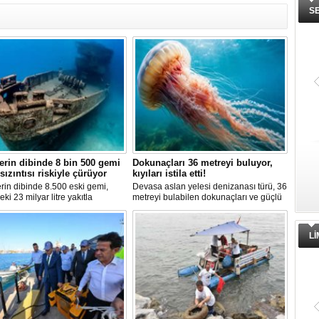
S
erin dibinde 8 bin 500 gemi
Dokunaçları 36 metreyi buluyor,
 sızıntısı riskiyle çürüyor
kıyıları istila etti!
rin dibinde 8.500 eski gemi,
Devasa aslan yelesi denizanası türü, 36
eki 23 milyar litre yakıtla
metreyi bulabilen dokunaçları ve güçlü
yor. Bilim insanları, bu
zehriyle kıyıları istila etti. Uzmanlar,
rdan olası petrol sızıntılarının
akıntıların bu olağan dışı yoğunluğa
kosistemleri için büyük bir tehdit
neden olduğunu belirtiyor.
L
duğunu belirtiyor.