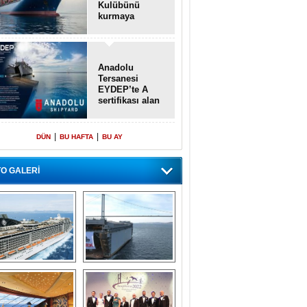
Kulübünü
kurmaya
hazırlanıyor
Anadolu
Tersanesi
EYDEP’te A
sertifikası alan
ilk tersane oldu
|
|
DÜN
BU HAFTA
BU AY
O GALERİ
emi içinde gemi” 
Dünyada tek! 
konsepti ile MSC 
Denizaltı yüzer 
Splendida
havuzu intikal 
seyrine başladı