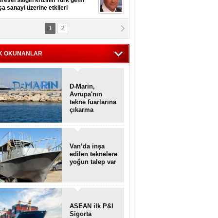
resel salgın krizinin Türk gemi
şa sanayi üzerine etkileri
1
2
pt. MESUT AZMİ GÖKSOY
lavuz kaptan kardeşlerime
hafen...
K OKUNANLAR
D-Marin,
Avrupa'nın
tekne fuarlarına
çıkarma
yapacak
Van’da inşa
edilen teknelere
yoğun talep var
ASEAN ilk P&I
Sigorta