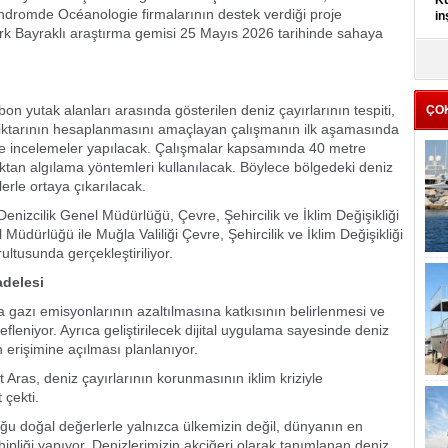
Kü
dromde Océanologie firmalarının destek verdiği proje
in
rk Bayraklı araştırma gemisi 25 Mayıs 2026 tarihinde sahaya
K
Kı
it
on yutak alanları arasında gösterilen deniz çayırlarının tespiti,
ÇO
miktarının hesaplanmasını amaçlayan çalışmanın ilk aşamasında
e incelemeler yapılacak. Çalışmalar kapsamında 40 metre
aktan algılama yöntemleri kullanılacak. Böylece bölgedeki deniz
lerle ortaya çıkarılacak.
enizcilik Genel Müdürlüğü, Çevre, Şehircilik ve İklim Değişikliği
Müdürlüğü ile Muğla Valiliği Çevre, Şehircilik ve İklim Değişikliği
ultusunda gerçekleştiriliyor.
adelesi
ra gazı emisyonlarının azaltılmasına katkısının belirlenmesi ve
efleniyor. Ayrıca geliştirilecek dijital uygulama sayesinde deniz
ın erişimine açılması planlanıyor.
ras, deniz çayırlarının korunmasının iklim kriziyle
çekti.
u doğal değerlerle yalnızca ülkemizin değil, dünyanın en
ipliği yapıyor. Denizlerimizin akciğeri olarak tanımlanan deniz