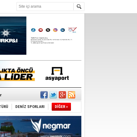
°C
r
TÜRÜ
DENİZ SPORLARI
DİĞER »
du