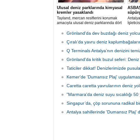
Ulusal deniz parklarında kimyasal
ASBAŞ
kremler yasaklandı
süpür
Tayland, mercan resiflerini korumak
Antaly
amacıyla ulusal deniz parklarında dört
İşletic
belirli kimyasal maddeyi içeren güneş
edilen 
kremlerinin kullanımını resmen
ve lima
Grönland'da dev buzdağı deniz yolc
yasakladı.
olarak 
Çıralı’da yavru deniz kaplumbağaları
Q Terminals Antalya’nın denizini temiz
Grönland'da kritik buzul seferi: Deniz s
Taticiler dikkat! Denizlerimizde pusul
Kemer'de 'Dumansız Plaj' uygulamas
Caretta caretta yavrularının deniz yo
"Marmara'da deniz suyu sıcaklığı 50 y
Singapur’da, çöp sorununa radikal b
Antalya sahillerinde 'Dumansız Plaj' 