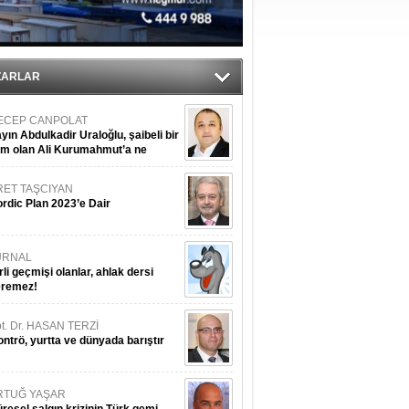
tı
sane oldu
ZARLAR
ECEP CANPOLAT
yın Abdulkadir Uraloğlu, şaibeli bir
im olan Ali Kurumahmut’a ne
nışıyorsunuz?
RET TAŞCIYAN
rdic Plan 2023’e Dair
URNAL
rli geçmişi olanlar, ahlak dersi
eremez!
t. Dr. HASAN TERZİ
ntrö, yurtta ve dünyada barıştır
RTUĞ YAŞAR