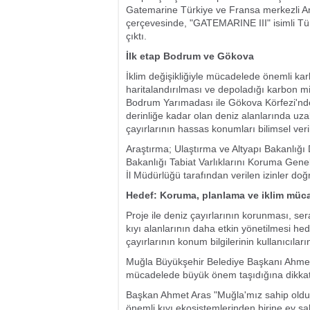
Gatemarine Türkiye ve Fransa merkezli An
çerçevesinde, "GATEMARINE III" isimli Tü
çıktı.
İlk etap Bodrum ve Gökova
İklim değişikliğiyle mücadelede önemli karb
haritalandırılması ve depoladığı karbon 
Bodrum Yarımadası ile Gökova Körfezi'nd
derinliğe kadar olan deniz alanlarında uz
çayırlarının hassas konumları bilimsel veri
Araştırma; Ulaştırma ve Altyapı Bakanlığı D
Bakanlığı Tabiat Varlıklarını Koruma Genel 
İl Müdürlüğü tarafından verilen izinler doğr
Hedef: Koruma, planlama ve iklim müc
Proje ile deniz çayırlarının korunması, se
kıyı alanlarının daha etkin yönetilmesi hed
çayırlarının konum bilgilerinin kullanıcılar
Muğla Büyükşehir Belediye Başkanı Ahmet A
mücadelede büyük önem taşıdığına dikkat 
Başkan Ahmet Aras "Muğla'mız sahip olduğ
önemli kıyı ekosistemlerinden birine ev sah