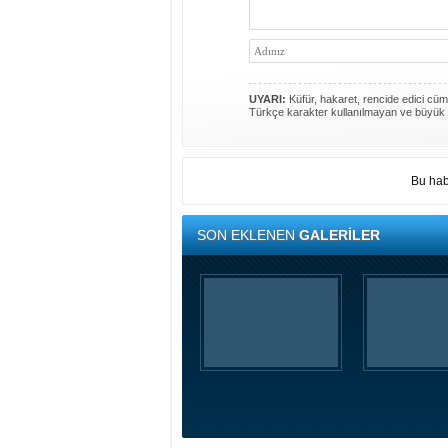
UYARI:
Küfür, hakaret, rencide edici cümle
Türkçe karakter kullanılmayan ve büyük 
Bu hab
SON EKLENEN
GALERİLER