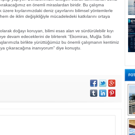
bırakacağımız en önemli miraslardan biridir. Bu çalışma
ere kıyılarımızdaki deniz çayırlarını bilimsel yöntemlerle
em de iklim değişikliğiyle mücadeledeki katkılarını ortaya
arak doğayı koruyan, bilimi esas alan ve sürdürülebilir kıyı
eye devam edeceklerini de blirterek ‘’Ekomiras, Muğla Sıtkı
şlarımızla birlikte yürüttüğümüz bu önemli çalışmanın kentimiz
aya çıkaracağına inanıyorum" diye konuştu.
FOT
“G