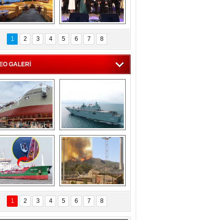
C'den 55 milyon 
5. Bosphorus Ship 
roluk turizm geliri 
Brokers Dinner, 
1
2
3
4
5
6
7
8
müjdesi
İstanbul’da yapıldı
EO GALERİ
eksan Tersanesi, 
TCG Anadolu, 
Başaran Bayrak 
tersane teknik 
tankerini suya 
seyrini tamamladı
indirdi
Göçmenlerin 
Milas’taki yangın 
imdadına Türk 
yeniden termik 
1
2
3
4
5
6
7
8
hipli MINA DENIZ 
santrallere doğru 
yetişti
ilerliyor