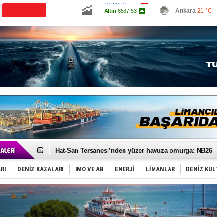
13703.13
Ankara
21 °C
Altın
6537.53
İzmir
25 °C
Dolar
47.5693
Antalya
24 °C
Euro
55.0934
Muğla
23 °C
Çanakkale
25 
Türk Loydu’na Süveyş tonaj yetkisi
Hüseyin Mengi: “Yapay Zekâ, Ustanın yerini alamaz”
Hat-San Tersanesi’nden yüzer havuza omurga: NB26
Med Marine’e yeni Römorkör!
KOSDER’den Karadeniz için ‘Çağrı’!
RI
DENİZ KAZALARI
IMO VE AB
ENERJİ
LİMANLAR
DENİZ KÜL
Kalyoncu’dan ‘Sefer’ kararı!
Tekne, su aldı: 100 yolcu, tahliye edildi
Bacasında yangın çıkan Tanker, demirletildi
Dışişleri Bakanlığı'ndan açıklama: "Takipteyiz"
Depo ve tekneler, alevlere teslim oldu