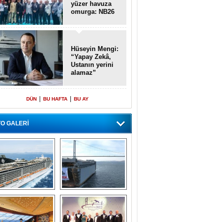
yüzer havuza
omurga: NB26
Hüseyin Mengi:
“Yapay Zekâ,
Ustanın yerini
alamaz”
|
|
DÜN
BU HAFTA
BU AY
O GALERİ
emi içinde gemi” 
Dünyada tek! 
konsepti ile MSC 
Denizaltı yüzer 
Splendida
havuzu intikal 
seyrine başladı