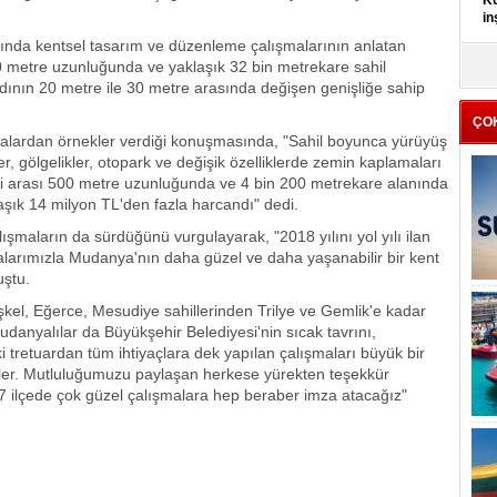
Kü
in
sında kentsel tasarım ve düzenleme çalışmalarının anlatan
 metre uzunluğunda ve yaklaşık 32 bin metrekare sahil
K
Kı
ndının 20 metre ile 30 metre arasında değişen genişliğe sahip
it
ÇO
alardan örnekler verdiği konuşmasında, "Sahil boyunca yürüyüş
eler, gölgelikler, otopark ve değişik özelliklerde zemin kaplamaları
si arası 500 metre uzunluğunda ve 4 bin 200 metrekare alanında
klaşık 14 milyon TL'den fazla harcandı" dedi.
lışmaların da sürdüğünü vurgulayarak, "2018 yılını yol yılı ilan
malarımızla Mudanya'nın daha güzel ve daha yaşanabilir bir kent
uştu.
kel, Eğerce, Mesudiye sahillerinden Trilye ve Gemlik'e kadar
danyalılar da Büyükşehir Belediyesi'nin sıcak tavrını,
 tretuardan tüm ihtiyaçlara dek yapılan çalışmaları büyük bir
kler. Mutluluğumuzu paylaşan herkese yürekten teşekkür
ilçede çok güzel çalışmalara hep beraber imza atacağız"