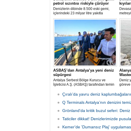
petrol sızıntısı riskiyle çürüyor
kıyıları
Denizlerin dibinde 8.500 eski gemi,
Devasa 
içlerindeki 23 milyar litre yakıtla
metreyi
paslanıyor. Bilim insanları, bu
zehriyle
enkazlardan olası petrol sızıntılarının
akıntıl
deniz ekosistemleri için büyük bir tehdit
neden o
oluşturduğunu belirtiyor.
ASBAŞ’dan Antalya’ya yeni deniz
Alanya
süpürgesi
Waste
Antalya Serbest Bölge Kurucu ve
Deniz 
İşleticisi A.Ş. (ASBAŞ) tarafından temin
göreve 
edilen deniz süpürgesi (çöpkapar), kıyı
deniz y
ve liman temizliği çalışmalarında aktif
başladı
Çıralı’da yavru deniz kaplumbağaları
olarak kullanılmaya başlandı.
Q Terminals Antalya’nın denizini temiz
Grönland'da kritik buzul seferi: Deniz s
Taticiler dikkat! Denizlerimizde pusul
Kemer'de 'Dumansız Plaj' uygulamas