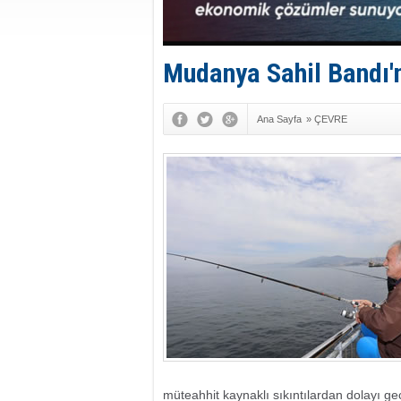
Mudanya Sahil Bandı'nı
Ana Sayfa
»
ÇEVRE
müteahhit kaynaklı sıkıntılardan dolayı ge