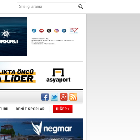
°C
TÜRÜ
DENİZ SPORLARI
DİĞER »