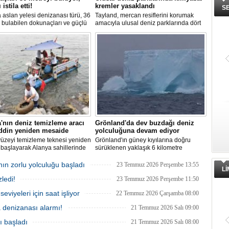
 istila etti!
kremler yasaklandı
S
aslan yelesi denizanası türü, 36
Tayland, mercan resiflerini korumak
 bulabilen dokunaçları ve güçlü
amacıyla ulusal deniz parklarında dört
 kıyıları istila etti. Uzmanlar,
belirli kimyasal maddeyi içeren güneş
arın bu olağan dışı yoğunluğa
kremlerinin kullanımını resmen
lduğunu belirtiyor.
yasakladı.
'nın deniz temizleme aracı
Grönland'da dev buzdağı deniz
ddin yeniden mesaide
yolculuğuna devam ediyor
yüzeyi temizleme teknesi yeniden
Grönland'ın güney kıyılarına doğru
başlayarak Alanya sahillerinde
sürüklenen yaklaşık 6 kilometre
üzeyindeki atıkları toplamaya
uzunluğunda ve 4 kilometre
.
genişliğindeki dev buzdağının
nın zorlu yolculuğu başladı
23 Temmuz 2026 Perşembe 13:55
L
yolculuğu devam ediyor. Buzdağı
ledi!
şimdiye kadar 1200 km yol aldı.
23 Temmuz 2026 Perşembe 11:50
eviyeleri için saat işliyor
22 Temmuz 2026 Çarşamba 08:00
a denizanası alarmı!
21 Temmuz 2026 Salı 09:00
ı başladı
21 Temmuz 2026 Salı 08:00