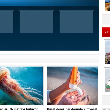
MS
eu
VİD
Ç
sa
çları 36 metreyi buluyor,
Ulusal deniz parklarında kimyasal