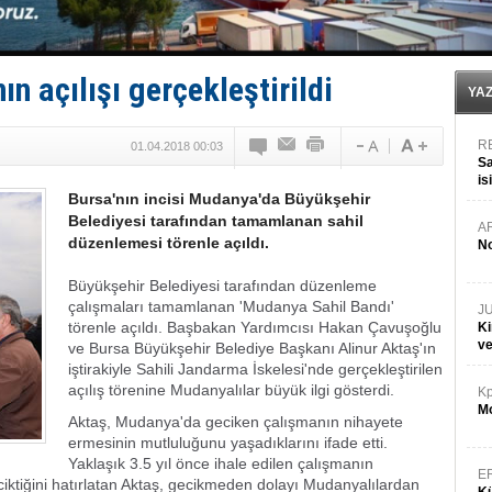
Kruvaziyer Şirketleri işte buralara ‘Yatırım’ yapıyor
SES Yachts’tan EPOQ 36!
Kargıcak Koyu’nda tekne yangını!
Denizlerin dibinde 8 bin 500 gemi petrol sızıntısı risk
n açılışı gerçekleştirildi
İstanbul: Gemide yangın çıktı!
YA
R
01.04.2018 00:03
Sa
is
Bursa'nın incisi Mudanya'da Büyükşehir
da
Belediyesi tarafından tamamlanan sahil
A
düzenlemesi törenle açıldı.
No
Büyükşehir Belediyesi tarafından düzenleme
çalışmaları tamamlanan 'Mudanya Sahil Bandı'
J
törenle açıldı. Başbakan Yardımcısı Hakan Çavuşoğlu
Ki
v
ve Bursa Büyükşehir Belediye Başkanı Alinur Aktaş'ın
iştirakiyle Sahili Jandarma İskelesi'nde gerçekleştirilen
açılış törenine Mudanyalılar büyük ilgi gösterdi.
Kp
Mo
Aktaş, Mudanya'da geciken çalışmanın nihayete
ermesinin mutluluğunu yaşadıklarını ifade etti.
Yaklaşık 3.5 yıl önce ihale edilen çalışmanın
E
ciktiğini hatırlatan Aktaş, gecikmeden dolayı Mudanyalılardan