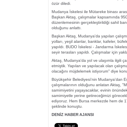
özür diledi.
Mudanya İskelesi ile Mütareke binası ara
Başkan Aktaş, çalışmalar kapsamında 950
düzenlemesinin gerçekleştirildiği sahil ba
olduğunu anlattı.
Başkan Aktaş, Mudanya'da yapılan çalışm
yolları, yeşil alanlar, banklar, kafeler, büf
yapıldı. BUDO İskelesi - Jandarma İskele
seyir terasları yapıldı. Çalışmalar için ya
Aktaş, Mudanya'da yol ve ulaşımla ilgili ça
etmiştik. Yapılan ve yapılacak olan çalış
olacağını müjdelemek istiyorum" diye kon
Büyükşehir Belediyesi'nin Mudanya'dan Eş
çalışmalarının olduğunu anlatan Aktaş, "Mu
samimiyetini yaşayacaklar, evinin önündeki
samimiyetle yerine getireceğimizi görece
ediyoruz. Hem Bursa merkezde hem de 17 
şeklinde konuştu.
DENİZ HABER AJANSI