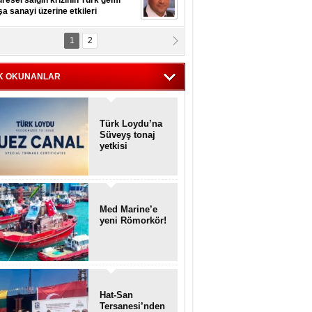
resel salgın krizinin Türk gemi
şa sanayi üzerine etkileri
1
2
pt. MESUT AZMİ GÖKSOY
lavuz kaptan kardeşlerime
hafen...
K OKUNANLAR
Türk Loydu’na
Süveyş tonaj
yetkisi
Med Marine’e
yeni Römorkör!
Hat-San
Tersanesi’nden