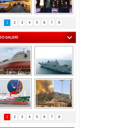
C'den 55 milyon 
5. Bosphorus Ship 
roluk turizm geliri 
Brokers Dinner, 
1
2
3
4
5
6
7
8
müjdesi
İstanbul’da yapıldı
EO GALERİ
eksan Tersanesi, 
TCG Anadolu, 
Başaran Bayrak 
tersane teknik 
tankerini suya 
seyrini tamamladı
indirdi
Göçmenlerin 
Milas’taki yangın 
imdadına Türk 
yeniden termik 
1
2
3
4
5
6
7
8
hipli MINA DENIZ 
santrallere doğru 
yetişti
ilerliyor