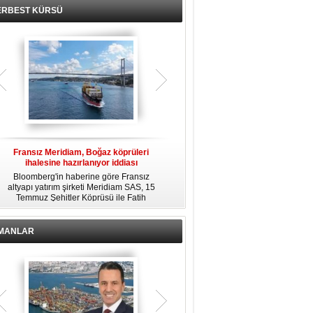
ERBEST KÜRSÜ
Fransız Meridiam, Boğaz köprüleri
Kendi yat limanına sahip en pahalı
ihalesine hazırlanıyor iddiası
özel adalar
Bloomberg'in haberine göre Fransız
Dünyanın en zengin insanlarından
altyapı yatırım şirketi Meridiam SAS, 15
bazıları için yaşam tarzının bir parçası
Temmuz Şehitler Köprüsü ile Fatih
sadece bir süper yat değil, aynı
R
Sultan Mehmet Köprüsü'nün
zamanda kendi yat limanı, helikopter
özelleştirilmesine yönelik ihaleyle
pisti ve seçkin villaları da içeren koca
ilgileniyor.
bir özel adadır.
İMANLAR