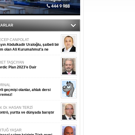
iyle çürüyor
ZARLAR
ECEP CANPOLAT
yın Abdulkadir Uraloğlu, şaibeli bir
im olan Ali Kurumahmut’a ne
nışıyorsunuz?
RET TAŞCIYAN
rdic Plan 2023’e Dair
URNAL
rli geçmişi olanlar, ahlak dersi
eremez!
t. Dr. HASAN TERZİ
ntrö, yurtta ve dünyada barıştır
RTUĞ YAŞAR