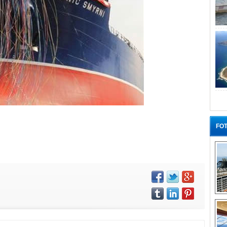
FOT
“G