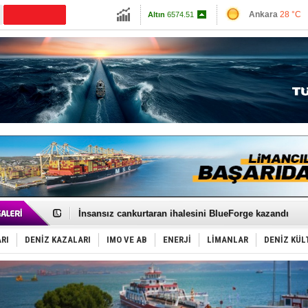
13898.75
Ankara
28 °C
CANLI YAYIN
Altın
6574.51
İzmir
30 °C
Dolar
47.7135
Antalya
33 °C
Euro
54.992
Muğla
28 °C
Çanakkale
27 
GİMBİRDER gemi inşa yan sanayinin sorunlarını tartış
35 milyon TL'lik tekne projesinde karar çıktı
İnsansız cankurtaran ihalesini BlueForge kazandı
Yüzyıl sonra ilk kez dünyaya açılan gizemli ada!
Anadolu Tersanesi EYDEP’te A sertifikası alan ilk ter
RI
DENİZ KAZALARI
IMO VE AB
ENERJİ
LİMANLAR
DENİZ KÜL
Derince, ILCA Masters Türkiye Şampiyonası’na ev sah
Tüpraş, ham petrol taşımacılığına 4 yeni tanker daha 
İTU AUV, Dünya’da 2. oldu!
LNG taşımacılığında maliyetler katlandı
PROYAD, yat mürettebatı için yurt dışı harcı için düze