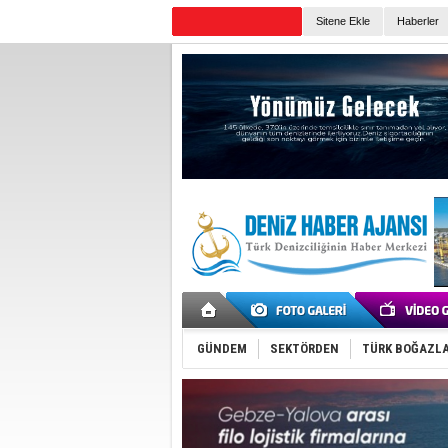
TURKISH MARITIME
Sitene Ekle
Haberler
Günün Haberleri
GÜNDEM
SEKTÖRDEN
TÜRK BOĞAZLA