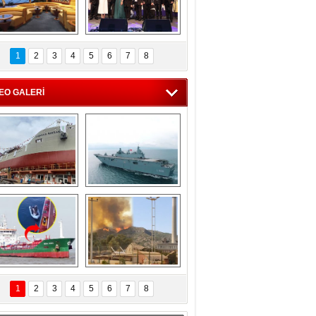
C'den 55 milyon 
5. Bosphorus Ship 
roluk turizm geliri 
Brokers Dinner, 
1
2
3
4
5
6
7
8
müjdesi
İstanbul’da yapıldı
EO GALERİ
eksan Tersanesi, 
TCG Anadolu, 
Başaran Bayrak 
tersane teknik 
tankerini suya 
seyrini tamamladı
indirdi
Göçmenlerin 
Milas’taki yangın 
imdadına Türk 
yeniden termik 
1
2
3
4
5
6
7
8
hipli MINA DENIZ 
santrallere doğru 
yetişti
ilerliyor