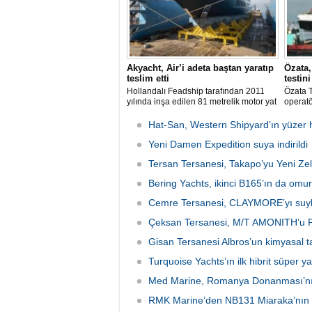
Akyacht, Air’i adeta baştan yaratıp
Özata
teslim etti
testin
Hollandalı Feadship tarafından 2011
Özata T
yılında inşa edilen 81 metrelik motor yat
operatö
Air, Kocaeli merkezli Akyacht
şubat a
tersanesindeki büyük refit (yenileme)
gemide
Hat-San, Western Shipyard’ın yüzer 
sürecini başarıyla sonlandırdı.
Evacua
Yeni Damen Expedition suya indirildi
başarıy
Tersan Tersanesi, Takapo’yu Yeni Zel
Bering Yachts, ikinci B165’ın da omu
Cemre Tersanesi, CLAYMORE’yı suyl
Çeksan Tersanesi, M/T AMONITH’u Po
Gisan Tersanesi Albros’un kimyasal ta
Turquoise Yachts’ın ilk hibrit süper yat
Med Marine, Romanya Donanması’nın
RMK Marine’den NB131 Miaraka’nın