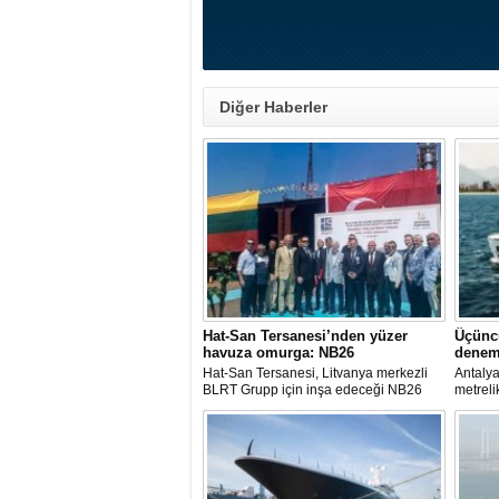
Diğer Haberler
Hat-San Tersanesi’nden yüzer
Üçünc
havuza omurga: NB26
denem
Hat-San Tersanesi, Litvanya merkezli
Antalya
BLRT Grupp için inşa edeceği NB26
metreli
inşa numaralı yüzer havuzun omurga
serisin
yerleştirme törenini Yalova’daki
denemel
tersanesinde gerçekleştirdi.
Tekne b