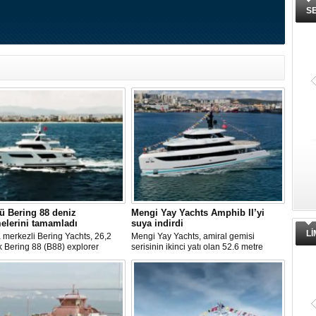
S
ü Bering 88 deniz
Mengi Yay Yachts Amphib II’yi
elerini tamamladı
suya indirdi
L
 merkezli Bering Yachts, 26,2
Mengi Yay Yachts, amiral gemisi
k Bering 88 (B88) explorer
serisinin ikinci yatı olan 52.6 metre
in üçüncü teknesinin ilk deniz
uzunluğundaki Amphib II’yi,
erini tamamladığını açıkladı.
İstanbul’daki Tuzla tersanelerinde
u yaz teslim edilecek.
başarıyla denize indirildi.