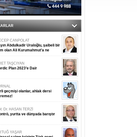
ZARLAR
ECEP CANPOLAT
yın Abdulkadir Uraloğlu, şaibeli bir
im olan Ali Kurumahmut’a ne
nışıyorsunuz?
RET TAŞCIYAN
rdic Plan 2023’e Dair
URNAL
rli geçmişi olanlar, ahlak dersi
eremez!
t. Dr. HASAN TERZİ
ntrö, yurtta ve dünyada barıştır
RTUĞ YAŞAR