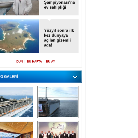
Şampiyonası’na
ev sahipliği
yapacak
Yüzyıl sonra ilk
kez dünyaya
açılan gizemli
ada!
|
|
DÜN
BU HAFTA
BU AY
O GALERİ
emi içinde gemi” 
Dünyada tek! 
konsepti ile MSC 
Denizaltı yüzer 
Splendida
havuzu intikal 
seyrine başladı