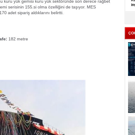
Kü
n bu kuru yük gemisi kuru yük sektöründe son derece rağbet
in
mi serisinin 155.si olma özelliğini de taşıyor. MES
 adet sipariş aldıklarını belirtti.
K
Kı
it
ÇO
afe:
182 metre