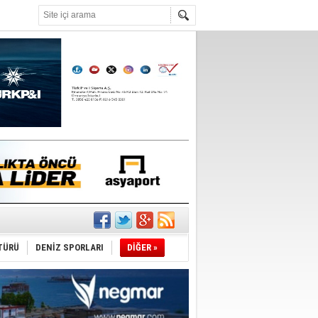
°C
tı
sane oldu
TÜRÜ
DENİZ SPORLARI
DİĞER »
ipliği yapacak
ekliyor
nleme istiyor