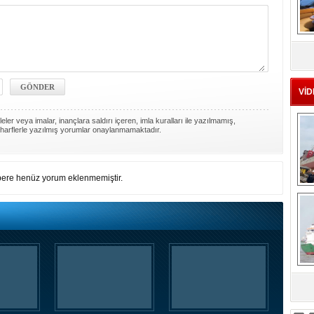
MS
eu
VİD
ler veya imalar, inançlara saldırı içeren, imla kuralları ile yazılmamış,
harflerle yazılmış yorumlar onaylanmamaktadır.
ere henüz yorum eklenmemiştir.
Ç
sa