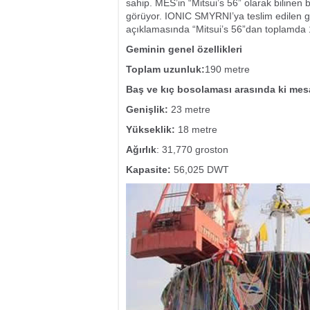
sahip. MES’in “Mitsui’s 56” olarak biline
görüyor. IONIC SMYRNI’ya teslim edilen ge
açıklamasında “Mitsui’s 56”dan toplamda 170
Geminin genel özellikleri
Toplam uzunluk:
190 metre
Baş ve kıç bosolaması arasında ki mes
Genişlik:
23 metre
Yükseklik:
18 metre
Ağırlık
: 31,770 groston
Kapasite:
56,025 DWT