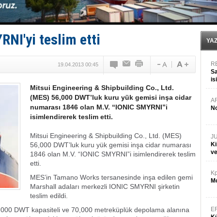
Türkiye-Irak enerji hattında yeni dönem başlıyor
Türk Armatöre 'Uyuşturucu' tutuklaması!
Deniz turizminde yeni ‘Ceza Rejimi’!
DÖDER, 28. Dönem Yönetim Kurulu Başkanını seçti!
NI'yi teslim etti
Fairline, Türkiye’de ‘SoleMarin’i seçti
YA
R
19.04.2013 00:45
Sa
is
Mitsui Engineering & Shipbuilding Co., Ltd.
da
(MES) 56,000 DWT’luk kuru yük gemisi inşa cidar
A
numarası 1846 olan M.V. “IONIC SMYRNI”i
No
isimlendirerek teslim etti.
Mitsui Engineering & Shipbuilding Co., Ltd. (MES)
J
56,000 DWT’luk kuru yük gemisi inşa cidar numarası
Ki
v
1846 olan M.V. “IONIC SMYRNI”i isimlendirerek teslim
etti.
Kp
MES’in Tamano Works tersanesinde inşa edilen gemi
Mo
Marshall adaları merkezli IONIC SMYRNI şirketin
teslim edildi.
,000 DWT kapasiteli ve 70,000 metreküplük depolama alanına
E