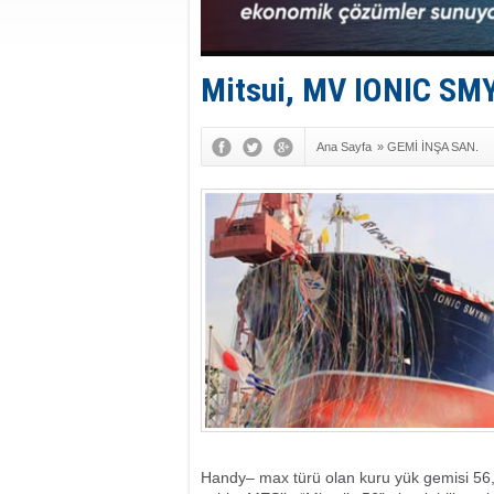
Mitsui, MV IONIC SMYR
Ana Sayfa
»
GEMİ İNŞA SAN.
Handy– max türü olan kuru yük gemisi 56