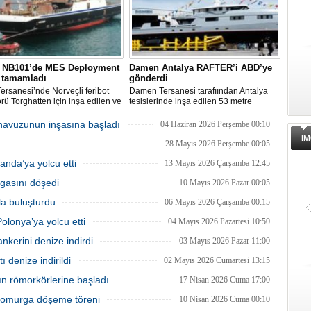
, NB101’de MES Deployment
Damen Antalya RAFTER’i ABD’ye
i tamamladı
gönderdi
ersanesi’nde Norveçli feribot
Damen Tersanesi tarafıından Antalya
rü Torghatten için inşa edilen ve
tesislerinde inşa edilen 53 metre
yında denize indirilen NB101
uzunluğundaki 'Rafter' adlı yat destek
 gerçekleştirilen MES (Marine
gemisi ABD’ye doğru yola çıktı.
havuzunun inşasına başladı
04 Haziran 2026 Perşembe 00:10
tion System) Deployment Testi
IM
la tamamlandı.
28 Mayıs 2026 Perşembe 00:05
anda’ya yolcu etti
13 Mayıs 2026 Çarşamba 12:45
rgasını döşedi
10 Mayıs 2026 Pazar 00:05
a buluşturdu
06 Mayıs 2026 Çarşamba 00:15
lonya’ya yolcu etti
04 Mayıs 2026 Pazartesi 10:50
nkerini denize indirdi
03 Mayıs 2026 Pazar 11:00
ı denize indirildi
02 Mayıs 2026 Cumartesi 13:15
 römorkörlerine başladı
17 Nisan 2026 Cuma 17:00
 omurga döşeme töreni
10 Nisan 2026 Cuma 00:10