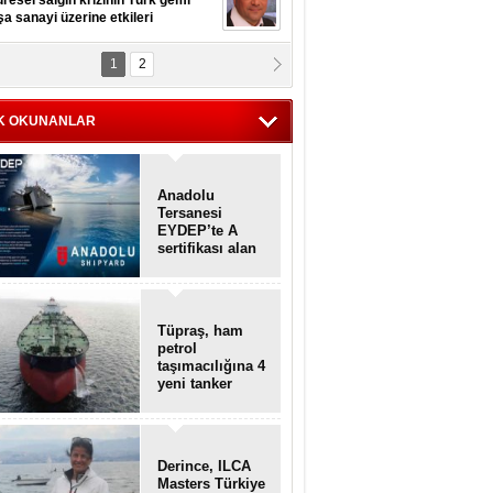
resel salgın krizinin Türk gemi
şa sanayi üzerine etkileri
1
2
pt. MESUT AZMİ GÖKSOY
lavuz kaptan kardeşlerime
hafen...
K OKUNANLAR
Anadolu
Tersanesi
EYDEP’te A
sertifikası alan
ilk tersane oldu
Tüpraş, ham
petrol
taşımacılığına 4
yeni tanker
daha ekliyor
Derince, ILCA
Masters Türkiye