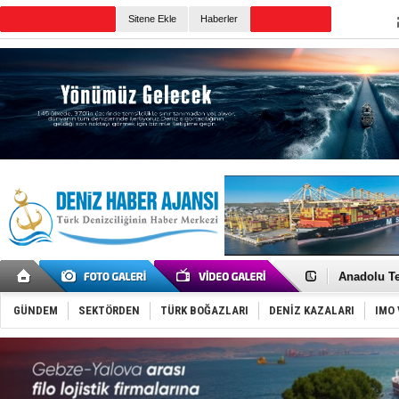
TURKISH MARITIME
Sitene Ekle
Haberler
CANLI YAYIN
Günün Haberleri
İnsansız c
Yüzyıl son
Anadolu Te
Derince, I
Tüpraş, ha
GÜNDEM
SEKTÖRDEN
TÜRK BOĞAZLARI
DENİZ KAZALARI
IMO 
İTU AUV, D
LNG taşıma
PROYAD, yat
Türkiye-Ir
Türk Armat