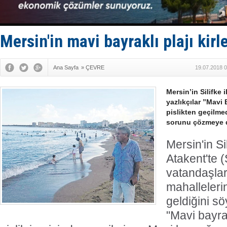
Deniz turi
DÖDER, 28.
Fairline, T
Baltık Deni
Mersin'in mavi bayraklı plajı kirle
Runit kubb
Ana Sayfa
»
ÇEVRE
19.07.2018 0
Mersin’in Silifke 
yazlıkçılar ”Mavi 
pislikten geçilmedi
sorunu çözmeye d
Mersin'in Si
Atakent'te 
vatandaşlar
mahalleleri
geldiğini sö
"Mavi bayra