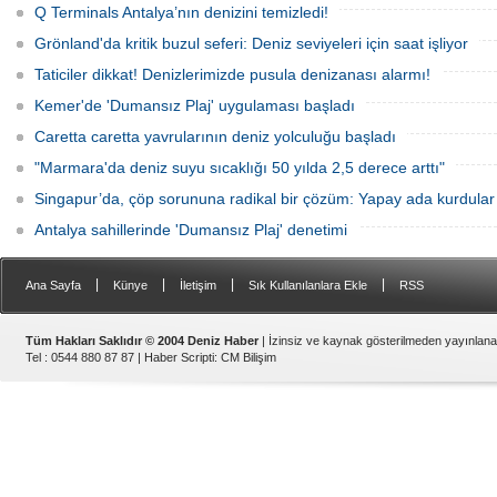
Q Terminals Antalya’nın denizini temizledi!
Grönland'da kritik buzul seferi: Deniz seviyeleri için saat işliyor
Taticiler dikkat! Denizlerimizde pusula denizanası alarmı!
Kemer'de 'Dumansız Plaj' uygulaması başladı
Caretta caretta yavrularının deniz yolculuğu başladı
"Marmara'da deniz suyu sıcaklığı 50 yılda 2,5 derece arttı"
Singapur’da, çöp sorununa radikal bir çözüm: Yapay ada kurdular
Antalya sahillerinde 'Dumansız Plaj' denetimi
|
|
|
|
Ana Sayfa
Künye
İletişim
Sık Kullanılanlara Ekle
RSS
Tüm Hakları Saklıdır © 2004 Deniz Haber
| İzinsiz ve kaynak gösterilmeden yayınlan
Tel : 0544 880 87 87 |
Haber Scripti
:
CM Bilişim