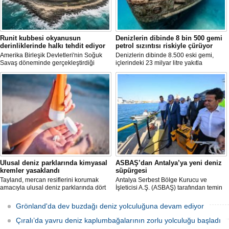
Runit kubbesi okyanusun
Denizlerin dibinde 8 bin 500 gemi
derinliklerinde halkı tehdit ediyor
petrol sızıntısı riskiyle çürüyor
Amerika Birleşik Devletleri'nin Soğuk
Denizlerin dibinde 8.500 eski gemi,
Savaş döneminde gerçekleştirdiği
içlerindeki 23 milyar litre yakıtla
nükleer testlerin ardından kalan
paslanıyor. Bilim insanları, bu
radyoaktif atıkların üzerini kapatan Runit
enkazlardan olası petrol sızıntılarının
Kubbesi, çevresel riskler ve deniz
deniz ekosistemleri için büyük bir tehdit
seviyesindeki yükselmeler nedeniyle
oluşturduğunu belirtiyor.
tartışma konusu olmaya devam ediyor.
Ulusal deniz parklarında kimyasal
ASBAŞ’dan Antalya’ya yeni deniz
kremler yasaklandı
süpürgesi
Tayland, mercan resiflerini korumak
Antalya Serbest Bölge Kurucu ve
amacıyla ulusal deniz parklarında dört
İşleticisi A.Ş. (ASBAŞ) tarafından temin
belirli kimyasal maddeyi içeren güneş
edilen deniz süpürgesi (çöpkapar), kıyı
kremlerinin kullanımını resmen
ve liman temizliği çalışmalarında aktif
Grönland'da dev buzdağı deniz yolculuğuna devam ediyor
yasakladı.
olarak kullanılmaya başlandı.
Çıralı’da yavru deniz kaplumbağalarının zorlu yolculuğu başladı