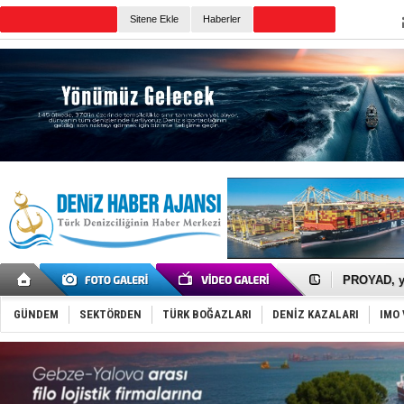
Sitene Ekle
Haberler
Günün Haberleri
İTU AUV, D
LNG taşıma
PROYAD, yat
Türkiye-Ir
Türk Armat
GÜNDEM
SEKTÖRDEN
TÜRK BOĞAZLARI
DENİZ KAZALARI
IMO 
Deniz turi
DÖDER, 28.
Fairline, T
Baltık Deni
Runit kubb