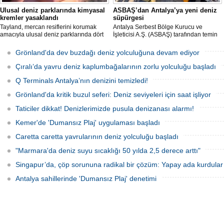
Ulusal deniz parklarında kimyasal
ASBAŞ’dan Antalya’ya yeni deniz
kremler yasaklandı
süpürgesi
Tayland, mercan resiflerini korumak
Antalya Serbest Bölge Kurucu ve
amacıyla ulusal deniz parklarında dört
İşleticisi A.Ş. (ASBAŞ) tarafından temin
belirli kimyasal maddeyi içeren güneş
edilen deniz süpürgesi (çöpkapar), kıyı
kremlerinin kullanımını resmen
ve liman temizliği çalışmalarında aktif
Grönland'da dev buzdağı deniz yolculuğuna devam ediyor
yasakladı.
olarak kullanılmaya başlandı.
Çıralı’da yavru deniz kaplumbağalarının zorlu yolculuğu başladı
Q Terminals Antalya’nın denizini temizledi!
Grönland'da kritik buzul seferi: Deniz seviyeleri için saat işliyor
Taticiler dikkat! Denizlerimizde pusula denizanası alarmı!
Kemer'de 'Dumansız Plaj' uygulaması başladı
Caretta caretta yavrularının deniz yolculuğu başladı
"Marmara'da deniz suyu sıcaklığı 50 yılda 2,5 derece arttı"
Singapur’da, çöp sorununa radikal bir çözüm: Yapay ada kurdular
Antalya sahillerinde 'Dumansız Plaj' denetimi