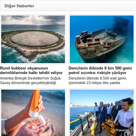
Diğer Haberler
Runit kubbesi okyanusun
Denizlerin dibinde 8 bin 500 gemi
derinliklerinde halkı tehdit ediyor
petrol sızıntısı riskiyle çürüyor
Amerika Birleşik Devletleri'nin Soğuk
Denizlerin dibinde 8.500 eski gemi,
Savaş döneminde gerçekleştirdiği
içlerindeki 23 milyar litre yakıtla
nükleer testlerin ardından kalan
paslanıyor. Bilim insanları, bu
radyoaktif atıkların üzerini kapatan Runit
enkazlardan olası petrol sızıntılarının
Kubbesi, çevresel riskler ve deniz
deniz ekosistemleri için büyük bir tehdit
seviyesindeki yükselmeler nedeniyle
oluşturduğunu belirtiyor.
tartışma konusu olmaya devam ediyor.