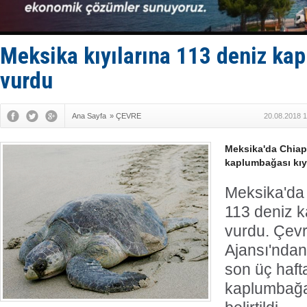
Limana dad
Türk Loydu
Hüseyin Me
Hat-San Te
Meksika kıyılarına 113 deniz ka
Med Marine
vurdu
Ana Sayfa
»
ÇEVRE
20.08.2018 1
Meksika'da Chiap
kaplumbağası kıy
Meksika'da
113 deniz 
vurdu. Çev
Ajansı'ndan
son üç haft
kaplumbağas