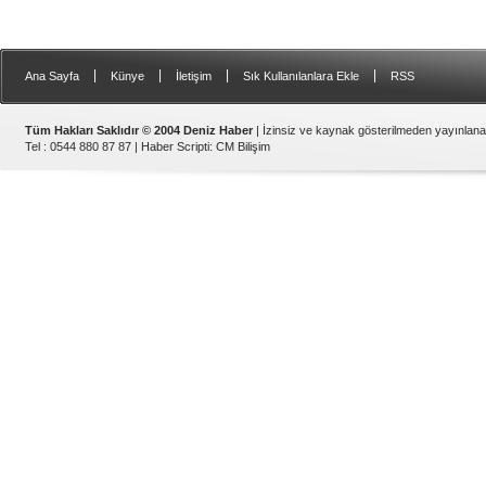
|
|
|
|
Ana Sayfa
Künye
İletişim
Sık Kullanılanlara Ekle
RSS
Tüm Hakları Saklıdır © 2004 Deniz Haber
| İzinsiz ve kaynak gösterilmeden yayınlan
Tel : 0544 880 87 87 |
Haber Scripti
:
CM Bilişim