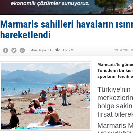
Derince, I
Tüpraş, ha
İTU AUV, D
LNG taşıma
Marmaris sahilleri havaların ısı
PROYAD, yat
hareketlendi
Ana Sayfa
»
DENİZ TURİZMİ
29.04.2018 0
Marmaris'te güneş
Turistlerin bir kı
sporlarını tercih et
Türkiye'nin
merkezlerin
bölge sakin
fırsat bilere
Marmaris Me