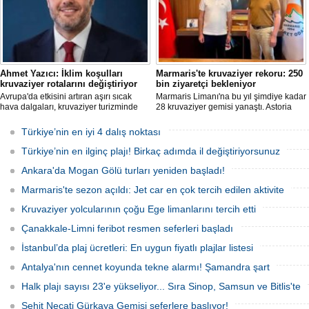
Ahmet Yazıcı: İklim koşulları
Marmaris'te kruvaziyer rekoru: 250
kruvaziyer rotalarını değiştiriyor
bin ziyaretçi bekleniyor
Avrupa'da etkisini artıran aşırı sıcak
Marmaris Limanı'na bu yıl şimdiye kadar
hava dalgaları, kruvaziyer turizminde
28 kruvaziyer gemisi yanaştı. Astoria
rota tercihlerini değiştiriyor. Alaska,
Grande'nin Ağustos'tan itibaren 10 yeni
Norveç Fiyortları, İzlanda ve Kuzey
sefer eklemesiyle birlikte sezon
Türkiye’nin en iyi 4 dalış noktası
Avrupa rotalarına ilgi artarken, deneyim
sonunda 250 bin ziyaretçiye ulaşılması
odaklı seyahat anlayışı sektörün yeni
hedefleniyor.
Türkiye’nin en ilginç plajı! Birkaç adımda il değiştiriyorsunuz
büyüme alanı olarak öne çıkıyor.
Ankara'da Mogan Gölü turları yeniden başladı!
Marmaris'te sezon açıldı: Jet car en çok tercih edilen aktivite
Kruvaziyer yolcularının çoğu Ege limanlarını tercih etti
Çanakkale-Limni feribot resmen seferleri başladı
İstanbul’da plaj ücretleri: En uygun fiyatlı plajlar listesi
Antalya'nın cennet koyunda tekne alarmı! Şamandra şart
Halk plajı sayısı 23'e yükseliyor... Sıra Sinop, Samsun ve Bitlis'te
Şehit Necati Gürkaya Gemisi seferlere başlıyor!