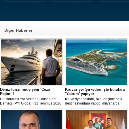
Diğer Haberler
Deniz turizminde yeni ‘Ceza
Kruvaziyer Şirketleri işte buralara
Rejimi’!
‘Yatırım’ yapıyor
Uluslararası Yat Sektörü Çalışanları
Kruvaziyer sektörü, özel erişime açık
Derneği (PYI Global), 31 Temmuz 2026
destinasyonlara yaptığı milyarlarca
tarihinde yürürlüğe giren 7590 sayılı
dolarlık yatırımlarla tatil deneyimini gemi
Kanun’un deniz turizmine etkilerine
dışına taşıyor. Özel adalar, beach
ilişkin bir değerlendirme yayımladı.
club'lar, su parkları ve lüks villalar artık
şirketlerin en stratejik gelir kaynakları
arasında yer alıyor.