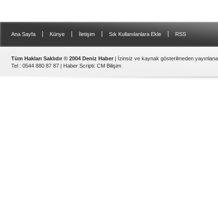
|
|
|
|
Ana Sayfa
Künye
İletişim
Sık Kullanılanlara Ekle
RSS
Tüm Hakları Saklıdır © 2004 Deniz Haber
| İzinsiz ve kaynak gösterilmeden yayınlan
Tel : 0544 880 87 87 |
Haber Scripti
:
CM Bilişim