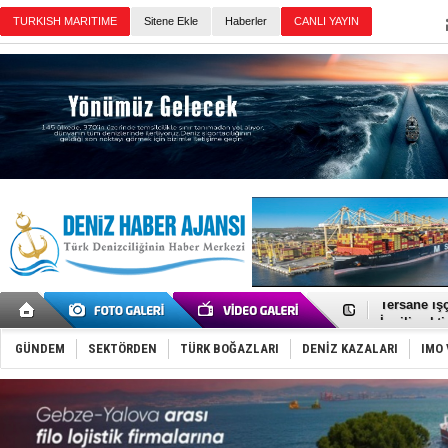
Sitene Ekle
Haberler
Günün Haberleri
TEKNOFEST 
Tersane işç
İngiliz akt
FESCO, Kar
DESE, BIMC
GÜNDEM
SEKTÖRDEN
TÜRK BOĞAZLARI
DENİZ KAZALARI
IMO 
GİMBİRDER 
35 milyon T
İnsansız c
Yüzyıl son
Anadolu Te