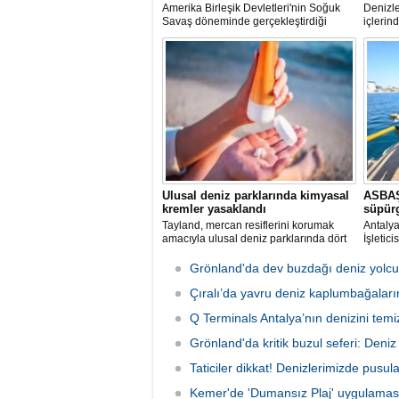
Amerika Birleşik Devletleri'nin Soğuk
Denizle
Savaş döneminde gerçekleştirdiği
içlerind
nükleer testlerin ardından kalan
paslanı
radyoaktif atıkların üzerini kapatan Runit
enkazla
Kubbesi, çevresel riskler ve deniz
deniz e
seviyesindeki yükselmeler nedeniyle
oluştur
tartışma konusu olmaya devam ediyor.
Ulusal deniz parklarında kimyasal
ASBAŞ
kremler yasaklandı
süpür
Tayland, mercan resiflerini korumak
Antaly
amacıyla ulusal deniz parklarında dört
İşletic
belirli kimyasal maddeyi içeren güneş
edilen 
kremlerinin kullanımını resmen
ve lima
Grönland'da dev buzdağı deniz yolc
yasakladı.
olarak 
Çıralı’da yavru deniz kaplumbağaları
Q Terminals Antalya’nın denizini temiz
Grönland'da kritik buzul seferi: Deniz s
Taticiler dikkat! Denizlerimizde pusul
Kemer'de 'Dumansız Plaj' uygulamas