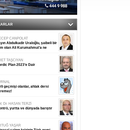
ZARLAR
ECEP CANPOLAT
yın Abdulkadir Uraloğlu, şaibeli bir
im olan Ali Kurumahmut’a ne
nışıyorsunuz?
RET TAŞCIYAN
rdic Plan 2023’e Dair
URNAL
rli geçmişi olanlar, ahlak dersi
eremez!
t. Dr. HASAN TERZİ
ntrö, yurtta ve dünyada barıştır
RTUĞ YAŞAR