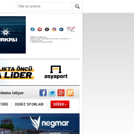
°C
nleme istiyor
TÜRÜ
DENİZ SPORLARI
DİĞER »
ediyor