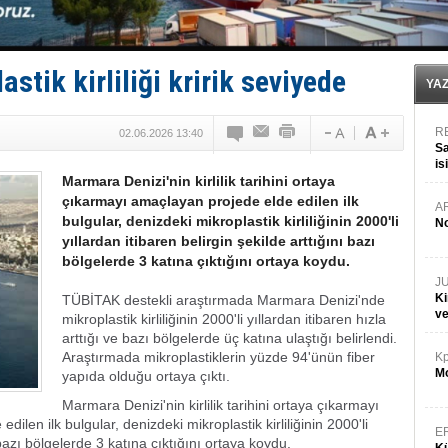
Limana dadandılar, 10 tekneyi soydular!
Türk Loydu’na Süveyş tonaj yetkisi
Hüseyin Mengi: “Yapay Zekâ, Ustanın yerini alamaz”
Hat-San Tersanesi’nden yüzer havuza omurga: NB26
stik kirliliği kririk seviyede
Med Marine’e yeni Römorkör!
YA
R
02.06.2026 13:40
Sa
is
Marmara Denizi'nin kirlilik tarihini ortaya
da
çıkarmayı amaçlayan projede elde edilen ilk
A
bulgular, denizdeki mikroplastik kirliliğinin 2000'li
No
yıllardan itibaren belirgin şekilde arttığını bazı
bölgelerde 3 katına çıktığını ortaya koydu.
J
Ki
TÜBİTAK destekli araştırmada Marmara Denizi'nde
v
mikroplastik kirliliğinin 2000'li yıllardan itibaren hızla
arttığı ve bazı bölgelerde üç katına ulaştığı belirlendi.
Araştırmada mikroplastiklerin yüzde 94'ünün fiber
Kp
Mo
yapıda olduğu ortaya çıktı.
Marmara Denizi'nin kirlilik tarihini ortaya çıkarmayı
en ilk bulgular, denizdeki mikroplastik kirliliğinin 2000'li
E
ı bazı bölgelerde 3 katına çıktığını ortaya koydu.