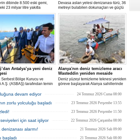
rin dibinde 8.500 eski gemi,
Devasa aslan yelesi denizanası türü, 36
eki 23 milyar litre yakıtla
metreyi bulabilen dokunaçları ve güçlü
yor. Bilim insanları, bu
zehriyle kıyıları istila etti. Uzmanlar,
rdan olası petrol sızıntılarının
akıntıların bu olağan dışı yoğunluğa
kosistemleri için büyük bir tehdit
neden olduğunu belirtiyor.
duğunu belirtiyor.
’dan Antalya’ya yeni deniz
Alanya'nın deniz temizleme aracı
gesi
Wasteddin yeniden mesaide
a Serbest Bölge Kurucu ve
Deniz yüzeyi temizleme teknesi yeniden
isi A.Ş. (ASBAŞ) tarafından temin
göreve başlayarak Alanya sahillerinde
deniz süpürgesi (çöpkapar), kıyı
deniz yüzeyindeki atıkları toplamaya
n temizliği çalışmalarında aktif
başladı.
uluğuna devam ediyor
24 Temmuz 2026 Cuma 08:00
kullanılmaya başlandı.
nın zorlu yolculuğu başladı
23 Temmuz 2026 Perşembe 13:55
ledi!
23 Temmuz 2026 Perşembe 11:50
eviyeleri için saat işliyor
22 Temmuz 2026 Çarşamba 08:00
a denizanası alarmı!
21 Temmuz 2026 Salı 09:00
ı başladı
21 Temmuz 2026 Salı 08:00