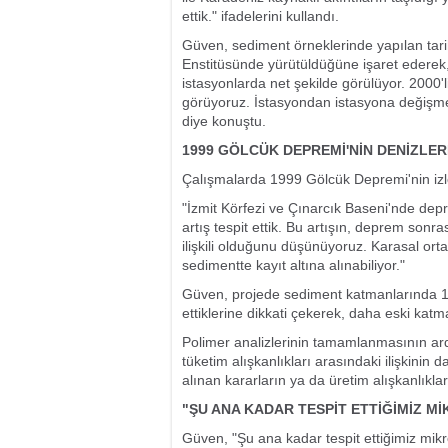
ettik." ifadelerini kullandı.
Güven, sediment örneklerinde yapılan tari
Enstitüsünde yürütüldüğüne işaret ederek, 
istasyonlarda net şekilde görülüyor. 2000'li y
görüyoruz. İstasyondan istasyona değişmekl
diye konuştu.
1999 GÖLCÜK DEPREMİ'NİN DENİZLERD
Çalışmalarda 1999 Gölcük Depremi'nin izler
"İzmit Körfezi ve Çınarcık Baseni'nde de
artış tespit ettik. Bu artışın, deprem sonr
ilişkili olduğunu düşünüyoruz. Karasal or
sedimentte kayıt altına alınabiliyor."
Güven, projede sediment katmanlarında 1960'
ettiklerine dikkati çekerek, daha eski katma
Polimer analizlerinin tamamlanmasının ardı
tüketim alışkanlıkları arasındaki ilişkinin
alınan kararların ya da üretim alışkanlıklar
"ŞU ANA KADAR TESPİT ETTİĞİMİZ Mİ
Güven, "Şu ana kadar tespit ettiğimiz mikro