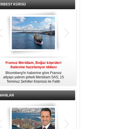
ERBEST KÜRSÜ
Fransız Meridiam, Boğaz köprüleri
Kendi yat limanına sahip en pahalı
ihalesine hazırlanıyor iddiası
özel adalar
Bloomberg'in haberine göre Fransız
Dünyanın en zengin insanlarından
altyapı yatırım şirketi Meridiam SAS, 15
bazıları için yaşam tarzının bir parçası
Temmuz Şehitler Köprüsü ile Fatih
sadece bir süper yat değil, aynı
R
Sultan Mehmet Köprüsü'nün
zamanda kendi yat limanı, helikopter
özelleştirilmesine yönelik ihaleyle
pisti ve seçkin villaları da içeren koca
ilgileniyor.
bir özel adadır.
İMANLAR