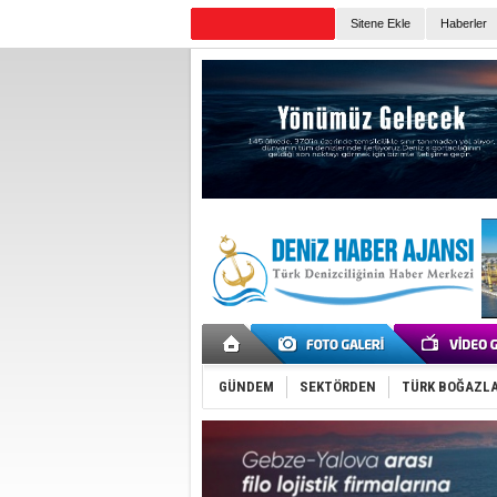
TURKISH MARITIME
Sitene Ekle
Haberler
Günün Haberleri
GÜNDEM
SEKTÖRDEN
TÜRK BOĞAZLA