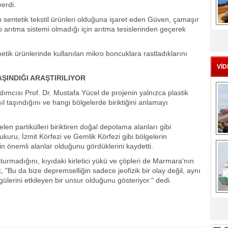
verdi.
n sentetik tekstil ürünleri olduğuna işaret eden Güven, çamaşır
ro arıtma sistemi olmadığı için arıtma tesislerinden geçerek
MS
eu
etik ürünlerinde kullanılan mikro boncuklara rastladıklarını
VİD
ŞINDIĞI ARAŞTIRILIYOR
ımcısı Prof. Dr. Mustafa Yücel de projenin yalnızca plastik
ıl taşındığını ve hangi bölgelerde biriktiğini anlamayı
en partikülleri biriktiren doğal depolama alanları gibi
ukuru, İzmit Körfezi ve Gemlik Körfezi gibi bölgelerin
Ç
in önemli alanlar olduğunu gördüklerini kaydetti.
turmadığını, kıyıdaki kirletici yükü ve çöpleri de Marmara'nın
k, "Bu da bize depremselliğin sadece jeofizik bir olay değil, aynı
ülerini etkileyen bir unsur olduğunu gösteriyor." dedi.
sa