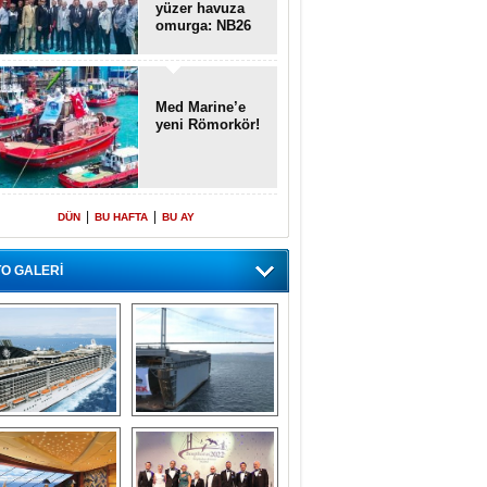
yüzer havuza
omurga: NB26
Med Marine’e
yeni Römorkör!
|
|
DÜN
BU HAFTA
BU AY
O GALERİ
emi içinde gemi” 
Dünyada tek! 
konsepti ile MSC 
Denizaltı yüzer 
Splendida
havuzu intikal 
seyrine başladı