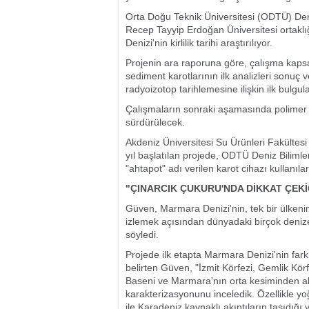
Orta Doğu Teknik Üniversitesi (ODTÜ) Deniz
Recep Tayyip Erdoğan Üniversitesi ortaklı
Denizi'nin kirlilik tarihi araştırılıyor.
Projenin ara raporuna göre, çalışma kaps
sediment karotlarının ilk analizleri sonuç v
radyoizotop tarihlemesine ilişkin ilk bulgula
Çalışmaların sonraki aşamasında polimer ka
sürdürülecek.
Akdeniz Üniversitesi Su Ürünleri Fakülte
yıl başlatılan projede, ODTÜ Deniz Bilimle
"ahtapot" adı verilen karot cihazı kullanı
"ÇINARCIK ÇUKURU'NDA DİKKAT ÇEKİ
Güven, Marmara Denizi'nin, tek bir ülkenin 
izlemek açısından dünyadaki birçok denize
söyledi.
Projede ilk etapta Marmara Denizi'nin farklı
belirten Güven, "İzmit Körfezi, Gemlik Kör
Baseni ve Marmara'nın orta kesiminden alı
karakterizasyonunu inceledik. Özellikle yoğu
ile Karadeniz kaynaklı akıntıların taşıdığı