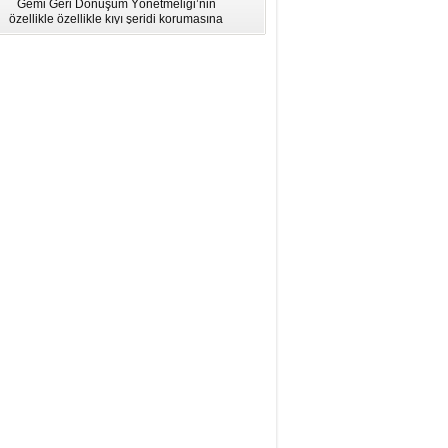
Gemi Geri Dönüşüm Yönetmeliği’nin
için Bölgesel Eğitim” Çalıştayı
özellikle özellikle kıyı şeridi korumasına
İstanbul'da düzenlendi.
ilişkin hükümlere uymadığı için AB
listesinden çıkarıldı.