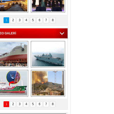
C'den 55 milyon 
5. Bosphorus Ship 
roluk turizm geliri 
Brokers Dinner, 
1
2
3
4
5
6
7
8
müjdesi
İstanbul’da yapıldı
EO GALERİ
eksan Tersanesi, 
TCG Anadolu, 
Başaran Bayrak 
tersane teknik 
tankerini suya 
seyrini tamamladı
indirdi
Göçmenlerin 
Milas’taki yangın 
imdadına Türk 
yeniden termik 
1
2
3
4
5
6
7
8
hipli MINA DENIZ 
santrallere doğru 
yetişti
ilerliyor