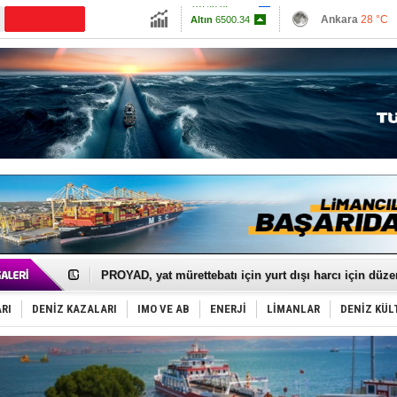
13798.82
Ankara
28 °C
CANLI YAYIN
Altın
6500.34
İzmir
32 °C
Dolar
47.5853
Antalya
28 °C
Euro
54.9567
Muğla
29 °C
Çanakkale
29 
İTU AUV, Dünya’da 2. oldu!
LNG taşımacılığında maliyetler katlandı
PROYAD, yat mürettebatı için yurt dışı harcı için düze
Türkiye-Irak enerji hattında yeni dönem başlıyor
Türk Armatöre 'Uyuşturucu' tutuklaması!
RI
DENİZ KAZALARI
IMO VE AB
ENERJİ
LİMANLAR
DENİZ KÜL
Deniz turizminde yeni ‘Ceza Rejimi’!
DÖDER, 28. Dönem Yönetim Kurulu Başkanını seçti!
Fairline, Türkiye’de ‘SoleMarin’i seçti
Baltık Denizi'nde tarih yazıldı!
Runit kubbesi okyanusun derinliklerinde halkı tehdit 