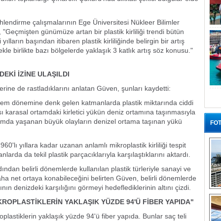
hlendirme çalışmalarının Ege Üniversitesi Nükleer Bilimler
"Geçmişten günümüze artan bir plastik kirliliği trendi bütün
ılların başından itibaren plastik kirliliğinde belirgin bir artış
e birlikte bazı bölgelerde yaklaşık 3 katlık artış söz konusu."
EKİ İZİNE ULAŞILDI
ine de rastladıklarını anlatan Güven, şunları kaydetti:
prem dönemine denk gelen katmanlarda plastik miktarında ciddi
ası karasal ortamdaki kirletici yükün deniz ortamına taşınmasıyla
tamda yaşanan büyük olayların denizel ortama taşınan yükü
FOT
lı yıllara kadar uzanan anlamlı mikroplastik kirliliği tespit
nlarda da tekil plastik parçacıklarıyla karşılaştıklarını aktardı.
ndan belirli dönemlerde kullanılan plastik türleriyle sanayi ve
 daha net ortaya konabileceğini belirten Güven, belirli dönemlerde
ının denizdeki karşılığını görmeyi hedeflediklerinin altını çizdi.
“G
KROPLASTİKLERİN YAKLAŞIK YÜZDE 94'Ü FİBER YAPIDA"
plastiklerin yaklaşık yüzde 94'ü fiber yapıda. Bunlar saç teli