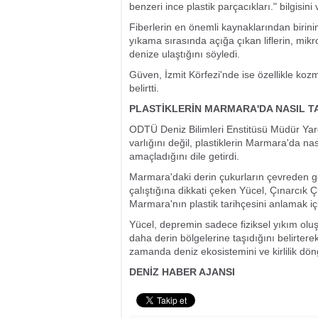
benzeri ince plastik parçacıkları." bilgisini 
Fiberlerin en önemli kaynaklarından birini
yıkama sırasında açığa çıkan liflerin, mik
denize ulaştığını söyledi.
Güven, İzmit Körfezi'nde ise özellikle kozm
belirtti.
PLASTİKLERİN MARMARA'DA NASIL TA
ODTÜ Deniz Bilimleri Enstitüsü Müdür Yard
varlığını değil, plastiklerin Marmara'da nas
amaçladığını dile getirdi.
Marmara'daki derin çukurların çevreden gel
çalıştığına dikkati çeken Yücel, Çınarcık Ç
Marmara'nın plastik tarihçesini anlamak iç
Yücel, depremin sadece fiziksel yıkım oluş
daha derin bölgelerine taşıdığını belirtere
zamanda deniz ekosistemini ve kirlilik döng
DENİZ HABER AJANSI