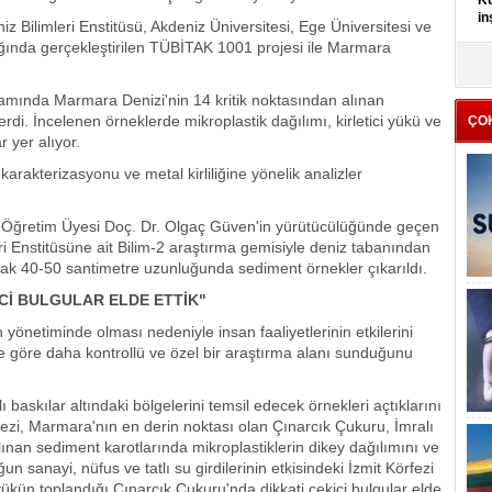
Kü
in
 Bilimleri Enstitüsü, Akdeniz Üniversitesi, Ege Üniversitesi ve
ğında gerçekleştirilen TÜBİTAK 1001 projesi ile Marmara
K
Kı
amında Marmara Denizi'nin 14 kritik noktasından alınan
it
erdi. İncelenen örneklerde mikroplastik dağılımı, kirletici yükü ve
ÇO
r yer alıyor.
rakterizasyonu ve metal kirliliğine yönelik analizler
si Öğretim Üyesi Doç. Dr. Olgaç Güven'in yürütücülüğünde geçen
ri Enstitüsüne ait Bilim-2 araştırma gemisiyle deniz tabanından
larak 40-50 santimetre uzunluğunda sediment örnekler çıkarıldı.
Cİ BULGULAR ELDE ETTİK"
yönetiminde olması nedeniyle insan faaliyetlerinin etkilerini
 göre daha kontrollü ve özel bir araştırma alanı sunduğunu
 baskılar altındaki bölgelerini temsil edecek örnekleri açtıklarını
fezi, Marmara'nın en derin noktası olan Çınarcık Çukuru, İmralı
nan sediment karotlarında mikroplastiklerin dikey dağılımını ve
n sanayi, nüfus ve tatlı su girdilerinin etkisindeki İzmit Körfezi
 yükün toplandığı Çınarcık Çukuru'nda dikkati çekici bulgular elde