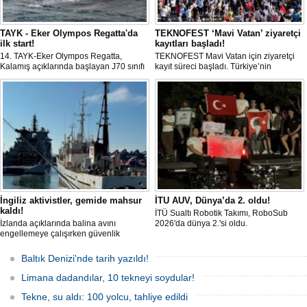
TAYK - Eker Olympos Regatta'da
TEKNOFEST ‘Mavi Vatan’ ziyaretçi
ilk start!
kayıtları başladı!
14. TAYK-Eker Olympos Regatta,
TEKNOFEST Mavi Vatan için ziyaretçi
Kalamış açıklarında başlayan J70 sınıfı
kayıt süreci başladı. Türkiye’nin
yarışlarıyla ilk startını verdi. İstanbul'u 10
denizcilik ve savunma teknolojilerine
gün boyunca yelken coşkusuyla
odaklanan etkinliği, 20-23 Ağustos
buluşturacak organizasyonun ilk
tarihleri arasında Gölcük Tersanesi
gününde 9 tekne rüzgârla buluştu.
Komutanlığı’nda gerçekleştirilecek.
İngiliz aktivistler, gemide mahsur
İTU AUV, Dünya’da 2. oldu!
kaldı!
İTÜ Sualtı Robotik Takımı, RoboSub
İzlanda açıklarında balina avını
2026'da dünya 2.'si oldu.
engellemeye çalışırken güvenlik
güçlerince durdurulan Bandero adlı
protesto gemisindeki 21 çevre aktivisti,
Baltık Denizi'nde tarih yazıldı!
günlerdir gemiden çıkmalarına izin
verilmediğini ve temel haklarının ihlal
Limana dadandılar, 10 tekneyi soydular!
edildiğini öne sürdü. Mürettebatta iki
Britanyalı aktivist de bulunuyor.
Tekne, su aldı: 100 yolcu, tahliye edildi