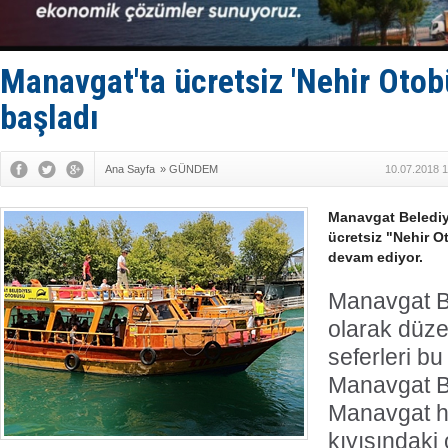
Yüzyıl son
Anadolu Te
Derince, I
Tüpraş, ha
Manavgat'ta ücretsiz 'Nehir Otobü
İTU AUV, D
başladı
Ana Sayfa
»
GÜNDEM
10.07.2018 1
Manavgat Belediye
ücretsiz "Nehir O
devam ediyor.
Manavgat Be
olarak düze
seferleri bu 
Manavgat Be
Manavgat ha
kıyısındaki