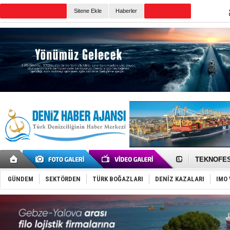
TURKISH MARITIME
Sitene Ekle
Haberler
CANLI YAYIN
Günün Haberleri
TAYK - Eke
İstanbul v
TEKNOFEST 
Tersane işç
İngiliz akt
GÜNDEM
SEKTÖRDEN
TÜRK BOĞAZLARI
DENİZ KAZALARI
IMO 
FESCO, Kar
DESE, BIMC
GİMBİRDER 
35 milyon T
İnsansız c