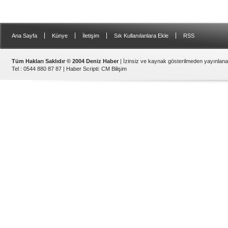
|
|
|
|
Ana Sayfa
Künye
İletişim
Sık Kullanılanlara Ekle
RSS
Tüm Hakları Saklıdır © 2004 Deniz Haber
| İzinsiz ve kaynak gösterilmeden yayınlan
Tel : 0544 880 87 87 |
Haber Scripti
:
CM Bilişim