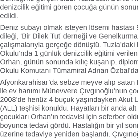
denizcilik eğitimi gören çocuğa günün son
edildi.
Deniz subayı olmak isteyen lösemi hastası
dileği, ‘Bir Dilek Tut’ derneği ve Genelkurm
çalışmalarıyla gerçeğe dönüştü. Tuzla’daki
Okulu’nda 1 günlük denizcilik eğitimi verile
Orhan, günün sonunda kılıç kuşanıp, diplo
Okulu Komutanı Tümamiral Adnan Özbal’dan
Afyonkarahisar’da sebze meyve alıp satan 
ile ev hanımı Münevvere Çıvgınoğlu’nun ço
2008’de henüz 4 buçuk yaşındayken Akut L
(ALL) teşhisi konuldu. Hayatları bir anda alt ü
çocukları Orhan’ın tedavisi için seferber old
boyunca tedavi gördü. Hastalığın bir yıl so
üzerine tedaviye yeniden başlandı. Çıvgınoğl