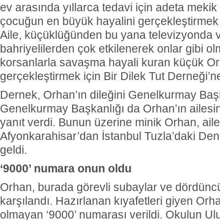
ev arasında yıllarca tedavi için adeta mek
çocuğun en büyük hayalini gerçekleştirmek i
Aile, küçüklüğünden bu yana televizyonda 
bahriyelilerden çok etkilenerek onlar gibi olm
korsanlarla savaşma hayali kuran küçük Orh
gerçekleştirmek için Bir Dilek Tut Derneği’
Dernek, Orhan’ın dileğini Genelkurmay Başkan
Genelkurmay Başkanlığı da Orhan’ın ailesin
yanıt verdi. Bunun üzerine minik Orhan, ailes
Afyonkarahisar’dan İstanbul Tuzla’daki De
geldi.
‘9000’ numara onun oldu
Orhan, burada görevli subaylar ve dördüncü 
karşılandı. Hazırlanan kıyafetleri giyen Or
olmayan ‘9000’ numarası verildi. Okulun Ul