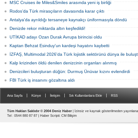
zamanda kendi yat limanı, helikopter
üretebilen bir yaşam alanına
MSC Cruises ile Miles&Smiles arasında yeni iş birliği
pisti ve seçkin villaları da içeren koca bir
dönüştürüldü.
özel adadır.
Rodos’da Türk mirasçıların davasında karar çıktı
Antalya'da ayrıldığı tersaneye kaynakçı üniformasıyla döndü
Denizde rekor miktarda altın keşfedildi!
UTİKAD adayı Ozan Durak Avrupa birincisi oldu
Kaptan Behzat Esinduy'un kardeşi hayatını kaybetti
İZFAŞ, Multimodal 2026'da Türk lojistik sektörünü dünya ile buluş
Kalp krizinden öldü denilen denizcinin organları alınmış
Denizcileri buluşturan düğün: Durmuş Ünüvar kızını evlendirdi
FBI Türk iş insanını gözaltına aldı
|
|
|
|
Ana Sayfa
Künye
İletişim
Sık Kullanılanlara Ekle
RSS
Tüm Hakları Saklıdır © 2004 Deniz Haber
| İzinsiz ve kaynak gösterilmeden yayınlan
Tel : 0544 880 87 87 |
Haber Scripti
:
CM Bilişim