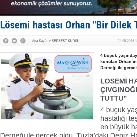
Dron saldı
'REGAL 1' i
Gemide 5 t
Yakıt barcı
Lösemi hastası Orhan "Bir Dilek 
Ana Sayfa
»
SERBEST KÜRSÜ
24.05.2013 1
4 buçuk yaşınday
konulan Orhan’ın 
Derneği ile gerçe
LÖSEMİ H
ÇIVGINOĞL
TUTTU"
4 buçuk ya
hastalığı t
en büyük ha
Derneği ile gerçek oldu. Tuzla’daki Deniz 