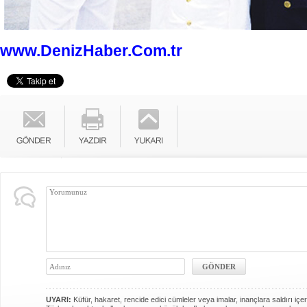
www.DenizHaber.Com.tr
UYARI:
Küfür, hakaret, rencide edici cümleler veya imalar, inançlara saldırı içer