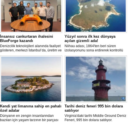
İnsansız cankurtaran ihalesini
Yüzyıl sonra ilk kez dünyaya
BlueForge kazandı
açılan gizemli ada!
Denizcilik teknolojileri alanında faaliyet
Niihau adası, 1864'ten beri süren
gösteren, merkezi İstanbul’da, üretim ve
izolasyonunu sona erdirerek kontrollü
Ar-Ge faaliyetlerinin önemli bölümünü
turist ziyaretlerine açıldı. Ada sakinleri,
ise Trabzon’da sürdüren BlueForge,
modern teknolojiden uzak, katı
ResQR insansız cankurtaran sistemi
kurallarla dolu bir yaşam sürdürüyor.
ihalesini kazandı
Kendi yat limanına sahip en pahalı
Tarihi deniz feneri 995 bin dolara
özel adalar
satılıyor
Dünyanın en zengin insanlarından
Virginia'daki tarihi Middle Ground Deniz
bazıları için yaşam tarzının bir parçası
Feneri, 995 bin dolara satılıyor.
sadece bir süper yat değil, aynı
Restorasyon sürecinde kendi enerjisini