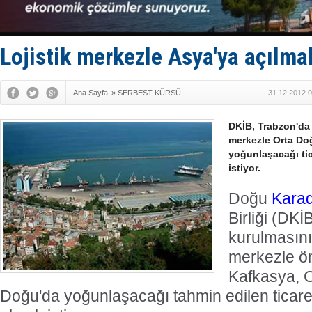
Limana dad
Türk Loydu
Hüseyin Me
Hat-San Te
Lojistik merkezle Asya'ya açılmak
Med Marine
Ana Sayfa
»
SERBEST KÜRSÜ
31.12.2012 0
DKİB, Trabzon'da k
merkezle Orta Do
yoğunlaşacağı tic
istiyor.
Doğu
Kara
Birliği (DKİ
kurulmasını i
merkezle 
Kafkasya, 
Doğu'da yoğunlaşacağı tahmin edilen ticare