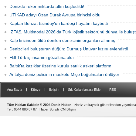
Steel'i kamulaştırdı.
fırsatı sunulacak.
Denizde rekor miktarda altın keşfedildi!
UTİKAD adayı Ozan Durak Avrupa birincisi oldu
Kaptan Behzat Esinduy'un kardeşi hayatını kaybetti
İZFAŞ, Multimodal 2026'da Türk lojistik sektörünü dünya ile buluş
Kalp krizinden öldü denilen denizcinin organları alınmış
Denizcileri buluşturan düğün: Durmuş Ünüvar kızını evlendirdi
FBI Türk iş insanını gözaltına aldı
Baltık’ta kazıklar üzerine kurulu satılık askeri platform
Antalya deniz polisinin maskotu Miço boğulmaları önlüyor
|
|
|
|
Ana Sayfa
Künye
İletişim
Sık Kullanılanlara Ekle
RSS
Tüm Hakları Saklıdır © 2004 Deniz Haber
| İzinsiz ve kaynak gösterilmeden yayınlan
Tel : 0544 880 87 87 |
Haber Scripti
:
CM Bilişim