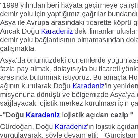
"1998 yılından beri hayata geçirmeye çalış
demir yolu için yaptığımız çağrılar bundand
Asya ile Avrupa arasındaki ticarette köprü g
Ancak Doğu
Karadeniz
'deki limanlar ulusla
demir yolu bağlantısının olmamasından dolayı
çalışmakta.
Asya'da önümüzdeki dönemlerde yoğunlaşa
fazla pay almak, dolayısıyla bu ticareti yönl
arasında bulunmak istiyoruz. Bu amaçla H
ağının kurularak Doğu
Karadeniz
'in yeniden
misyonuna dönüşü ve bölgemizde Asya'ya d
sağlayacak lojistik merkez kurulması için ça
-"Doğu
Karadeniz
lojistik açıdan cazip "
Gürdoğan, Doğu
Karadeniz
'in lojistik açıd
vurgulayarak, şöyle devam etti: "Gürcista