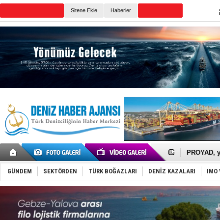
Sitene Ekle
Haberler
Günün Haberleri
İTU AUV, D
LNG taşıma
PROYAD, yat
Türkiye-Ir
Türk Armat
GÜNDEM
SEKTÖRDEN
TÜRK BOĞAZLARI
DENİZ KAZALARI
IMO 
Deniz turi
DÖDER, 28.
Fairline, T
Baltık Deni
Runit kubb