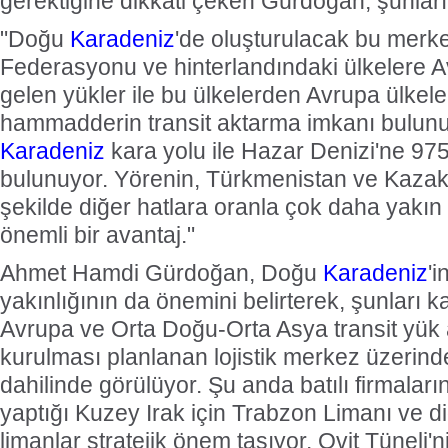
gerektiğine dikkati çeken Gürdoğan, şunları 
"Doğu
Karadeniz
'de oluşturulacak bu merk
Federasyonu ve hinterlandındaki ülkelere 
gelen yükler ile bu ülkelerden Avrupa ülkel
hammadderin transit aktarma imkanı bulun
Karadeniz
kara yolu ile Hazar Denizi'ne 97
bulunuyor. Yörenin, Türkmenistan ve Kazak
şekilde diğer hatlara oranla çok daha yakı
önemli bir avantaj."
Ahmet Hamdi Gürdoğan, Doğu
Karadeniz
'
yakınlığının da önemini belirterek, şunları k
Avrupa ve Orta Doğu-Orta Asya transit yük 
kurulması planlanan lojistik merkez üzerin
dahilinde görülüyor. Şu anda batılı firmaları
yaptığı Kuzey Irak için Trabzon Limanı ve d
limanlar stratejik önem taşıyor. Ovit Tüneli'