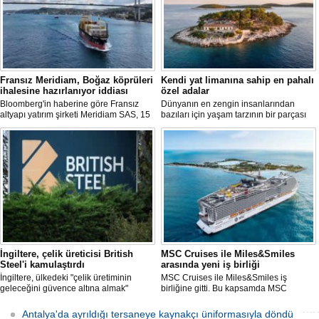
Fransız Meridiam, Boğaz köprüleri
Kendi yat limanına sahip en pahalı
ihalesine hazırlanıyor iddiası
özel adalar
Bloomberg'in haberine göre Fransız
Dünyanın en zengin insanlarından
altyapı yatırım şirketi Meridiam SAS, 15
bazıları için yaşam tarzının bir parçası
Temmuz Şehitler Köprüsü ile Fatih
sadece bir süper yat değil, aynı
Sultan Mehmet Köprüsü'nün
zamanda kendi yat limanı, helikopter
özelleştirilmesine yönelik ihaleyle
pisti ve seçkin villaları da içeren koca bir
ilgileniyor.
özel adadır.
İngiltere, çelik üreticisi British
MSC Cruises ile Miles&Smiles
Steel'i kamulaştırdı
arasında yeni iş birliği
İngiltere, ülkedeki "çelik üretiminin
MSC Cruises ile Miles&Smiles iş
geleceğini güvence altına almak"
birliğine gitti. Bu kapsamda MSC
amacıyla Çin merkezli Jingye
Cruises’e ait rezervasyonlarda
bünyesindeki çelik üreticisi British
harcanan her 1 Euro için 1 mil kazanma
Antalya'da ayrıldığı tersaneye kaynakçı üniformasıyla döndü