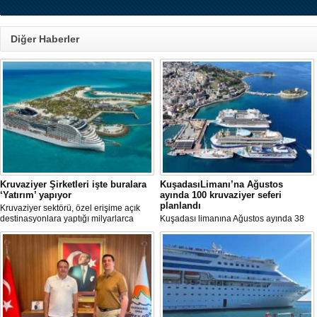
Diğer Haberler
Kruvaziyer Şirketleri işte buralara
KuşadasıLimanı’na Ağustos
‘Yatırım’ yapıyor
ayında 100 kruvaziyer seferi
planlandı
Kruvaziyer sektörü, özel erişime açık
destinasyonlara yaptığı milyarlarca
Kuşadası limanına Ağustos ayında 38
dolarlık yatırımlarla tatil deneyimini gemi
farklı kruvaziyer gemisi 100 kez
dışına taşıyor. Özel adalar, beach
uğrayacak. En yoğun günün 28 Ağustos
club'lar, su parkları ve lüks villalar artık
olduğu açıklandı.
şirketlerin en stratejik gelir kaynakları
arasında yer alıyor.