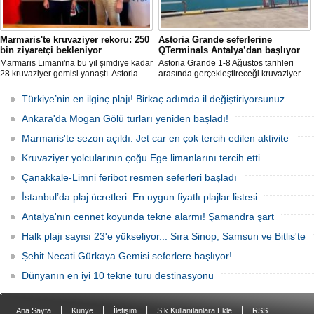
Marmaris'te kruvaziyer rekoru: 250
Astoria Grande seferlerine
bin ziyaretçi bekleniyor
QTerminals Antalya’dan başlıyor
Marmaris Limanı'na bu yıl şimdiye kadar
Astoria Grande 1-8 Ağustos tarihleri
28 kruvaziyer gemisi yanaştı. Astoria
arasında gerçekleştireceği kruvaziyer
Grande'nin Ağustos'tan itibaren 10 yeni
seferine QTerminals Antalya’dan
sefer eklemesiyle birlikte sezon
başlayacak. Şirket rotayı Rus denizcilik
Türkiye’nin en ilginç plajı! Birkaç adımda il değiştiriyorsunuz
sonunda 250 bin ziyaretçiye ulaşılması
makamlarının Doğu Karadeniz'in doğu
hedefleniyor.
kesiminde seyrüsefer güvenliğine ilişkin
Ankara'da Mogan Gölü turları yeniden başladı!
uyarısının ardından değiştirildi.
Marmaris'te sezon açıldı: Jet car en çok tercih edilen aktivite
Kruvaziyer yolcularının çoğu Ege limanlarını tercih etti
Çanakkale-Limni feribot resmen seferleri başladı
İstanbul’da plaj ücretleri: En uygun fiyatlı plajlar listesi
Antalya'nın cennet koyunda tekne alarmı! Şamandra şart
Halk plajı sayısı 23'e yükseliyor... Sıra Sinop, Samsun ve Bitlis'te
Şehit Necati Gürkaya Gemisi seferlere başlıyor!
Dünyanın en iyi 10 tekne turu destinasyonu
|
|
|
|
Ana Sayfa
Künye
İletişim
Sık Kullanılanlara Ekle
RSS