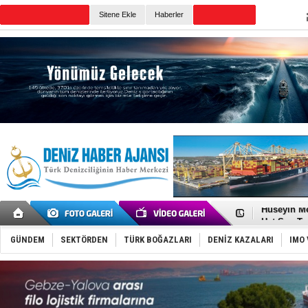
Sitene Ekle
Haberler
Günün Haberleri
Dünyanın e
Türk Loydu
Hüseyin Me
Hat-San Te
Med Marine
KOSDER’den
GÜNDEM
SEKTÖRDEN
TÜRK BOĞAZLARI
DENİZ KAZALARI
IMO 
Kalyoncu’da
Tekne, su a
Bacasında 
Dışişleri B
Depo ve tek