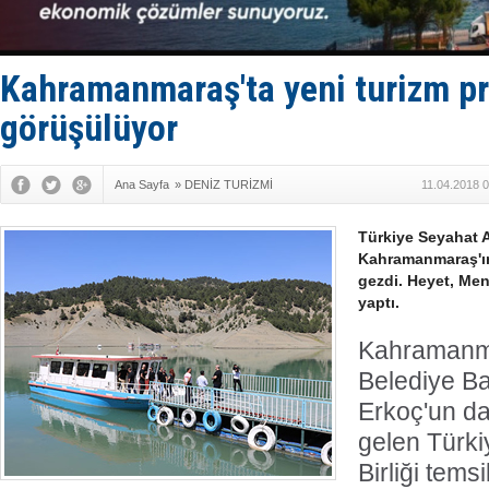
Kruvaziyer 
SES Yacht
Kargıcak K
Denizlerin 
Kahramanmaraş'ta yeni turizm pr
görüşülüyor
Ana Sayfa
»
DENİZ TURİZMİ
11.04.2018 
Türkiye Seyahat Ac
Kahramanmaraş'ın 
gezdi. Heyet, Men
yaptı.
Kahramanm
Belediye B
Erkoç'un da
gelen Türki
Birliği temsi