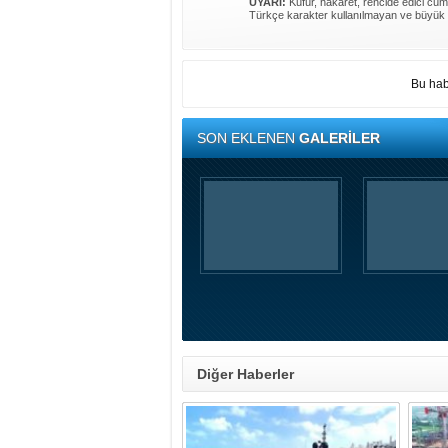
UYARI:
Küfür, hakaret, rencide edici cümle
Türkçe karakter kullanılmayan ve büyük 
Bu hab
SON EKLENEN
GALERİLER
Diğer Haberler