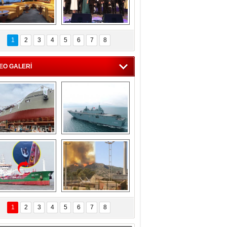
C'den 55 milyon 
5. Bosphorus Ship 
roluk turizm geliri 
Brokers Dinner, 
1
2
3
4
5
6
7
8
müjdesi
İstanbul’da yapıldı
EO GALERİ
eksan Tersanesi, 
TCG Anadolu, 
Başaran Bayrak 
tersane teknik 
tankerini suya 
seyrini tamamladı
indirdi
Göçmenlerin 
Milas’taki yangın 
imdadına Türk 
yeniden termik 
1
2
3
4
5
6
7
8
hipli MINA DENIZ 
santrallere doğru 
yetişti
ilerliyor