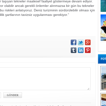
kler taşıyan tekneler maalesef faaliyet göstermeye devam ediyor.
r olabilir ancak gerekli önlemler alınmazsa bir gün bu tekneler
r bu riskleri anlatıyoruz. Deniz turizminin sürdürülebilir olması için
lilik şartlarının tavizsiz uygulanması gerekiyor.”
FOT
“G