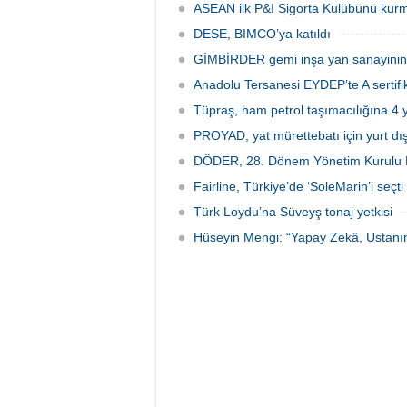
Uluslar
ASEAN ilk P&I Sigorta Kulübünü kurm
ziyaret
DESE, BIMCO’ya katıldı
hazırla
GİMBİRDER gemi inşa yan sanayinin so
Anadolu Tersanesi EYDEP’te A sertifik
Tüpraş, ham petrol taşımacılığına 4 y
PROYAD, yat mürettebatı için yurt dış
DÖDER, 28. Dönem Yönetim Kurulu Ba
Fairline, Türkiye’de ‘SoleMarin’i seçti
Türk Loydu’na Süveyş tonaj yetkisi
Hüseyin Mengi: “Yapay Zekâ, Ustanın