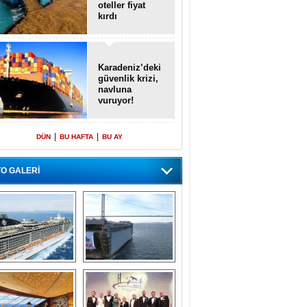
oteller fiyat
kırdı
Karadeniz’deki
güvenlik krizi,
navluna
vuruyor!
|
|
DÜN
BU HAFTA
BU AY
O GALERİ
emi içinde gemi” 
Dünyada tek! 
konsepti ile MSC 
Denizaltı yüzer 
Splendida
havuzu intikal 
seyrine başladı