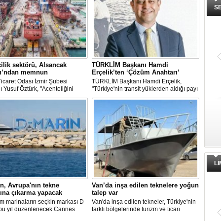
S
ilik sektörü, Alsancak
TÜRKLİM Başkanı Hamdi
ı’ndan memnun
Erçelik’ten ‘Çözüm Anahtarı’
icaret Odası İzmir Şubesi
TÜRKLİM Başkanı Hamdi Erçelik,
 Yusuf Öztürk, "Acenteliğini
"Türkiye'nin transit yüklerden aldığı payı
mız gemi sayesinde süreci
artırmak için kamu-özel sektör
sona takip etme fırsatı buldum.
eşgüdümünü güçlendirmeli; liman,
den itibaren hizmet anlayışındaki
demiryolu, kara yolu ve dijital altyapı
i hissettik. Operasyonlar çok
yatırımlarını bütüncül bir anlayışla
ekilde tamamlandı" dedi
hayata geçirmeliyiz" dedi.
L
n, Avrupa'nın tekne
Van’da inşa edilen teknelere yoğun
rına çıkarma yapacak
talep var
m marinaların seçkin markası D-
Van'da inşa edilen tekneler, Türkiye'nin
 bu yıl düzenlenecek Cannes
farklı bölgelerinde turizm ve ticari
g Festival ve Cenova
faaliyetlerde kullanılmak üzere deniz ve