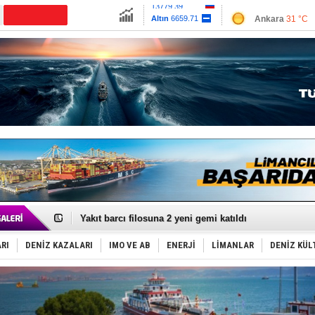
13779.39
Ankara
31 °C
Altın
6659.71
İzmir
36 °C
Dolar
47.6791
Antalya
33 °C
Euro
55.1258
Muğla
33 °C
Çanakkale
30 
'REGAL 1' isimli tanker, tehlikeyi atlattı!
Gemide 5 ton kokain yakalandı: Portekiz!
Yakıt barcı filosuna 2 yeni gemi katıldı
Rus İHA’ları, Alman gemisini vurdu!
Karadeniz’deki güvenlik krizi, navluna vuruyor!
RI
DENİZ KAZALARI
IMO VE AB
ENERJİ
LİMANLAR
DENİZ KÜL
Tatil hesabını yosun bozdu, oteller fiyat kırdı
Rusya, gölge filo tankerlerinde lider bayrak konumun
Enejota ticari destek gemisinden süperyata dönüştür
Denizcilik sektörü, Alsancak Limanı’ndan memnun
Türkiye’den Karadeniz'deki gemicilik faaliyetlerine kıs