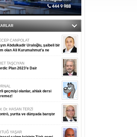
’
ZARLAR
ECEP CANPOLAT
yın Abdulkadir Uraloğlu, şaibeli bir
im olan Ali Kurumahmut’a ne
nışıyorsunuz?
RET TAŞCIYAN
rdic Plan 2023’e Dair
URNAL
rli geçmişi olanlar, ahlak dersi
eremez!
t. Dr. HASAN TERZİ
ntrö, yurtta ve dünyada barıştır
RTUĞ YAŞAR