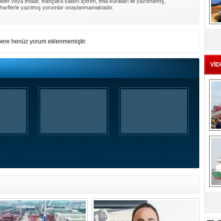
ler veya imalar, inançlara saldırı içeren, imla kuralları ile yazılmamış,
harflerle yazılmış yorumlar onaylanmamaktadır.
MS
eu
ere henüz yorum eklenmemiştir.
VİD
Ç
sa