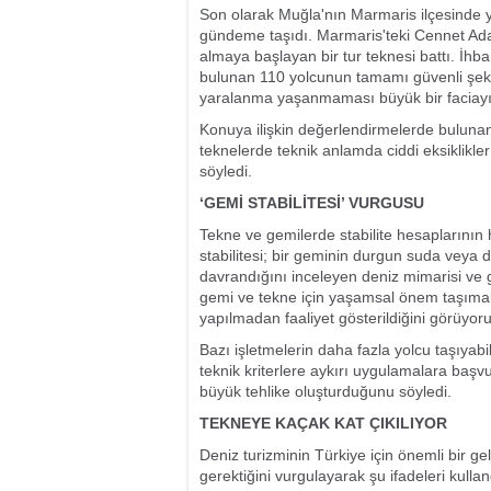
Son olarak Muğla'nın Marmaris ilçesinde y
gündeme taşıdı. Marmaris'teki Cennet Ada
almaya başlayan bir tur teknesi battı. İhba
bulunan 110 yolcunun tamamı güvenli şekil
yaralanma yaşanmaması büyük bir faciayı
Konuya ilişkin değerlendirmelerde buluna
teknelerde teknik anlamda ciddi eksiklikler
söyledi.
‘GEMİ STABİLİTESİ’ VURGUSU
Tekne ve gemilerde stabilite hesaplarını
stabilitesi; bir geminin durgun suda veya 
davrandığını inceleyen deniz mimarisi ve 
gemi ve tekne için yaşamsal önem taşımakta
yapılmadan faaliyet gösterildiğini görüyor
Bazı işletmelerin daha fazla yolcu taşıyab
teknik kriterlere aykırı uygulamalara başv
büyük tehlike oluşturduğunu söyledi.
TEKNEYE KAÇAK KAT ÇIKILIYOR
Deniz turizminin Türkiye için önemli bir ge
gerektiğini vurgulayarak şu ifadeleri kulla