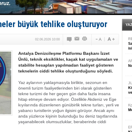
‘14. Olympos Regatta’ başlıyor
Taksi Botlar, 50 yıldır Marmaris’in mavi sularında
TÜRKLİM Başkanı Hamdi Erçelik’ten ‘Çözüm Anahtarı
SOCAR da MSC Tiger’a katıldı!
neler büyük tehlike oluşturuyor
Türkiye'nin ‘Denizcilik Gücü’!
YA
R
02.06.2026 10:00
Sa
is
Antalya Denizcileşme Platformu Başkanı İzzet
da
Ünlü, teknik eksiklikler, kaçak kat uygulamaları ve
A
stabilite hesapları yapılmadan faaliyet gösteren
No
teknelerin ciddi tehlike oluşturduğunu söyledi.
Yaz aylarının yaklaşmasıyla birlikte, sezonun en
J
önemli turizm faaliyetlerinden biri olarak gösterilen
Ki
v
tekne turizmi de her geçen gün daha fazla insana
hitap etmeye devam ediyor. Özellikle Akdeniz ve Ege
kıyılarında düzenlenen günübirlik tekne turları, yerli ve
Kp
Mo
yabancı turistlerin yoğun ilgisini görüyor. Ancak aynı
anda yüzlerce kişinin bulunduğu bu deniz taşıtlarında
yaşanabilecek olumsuzluklar, beraberinde ciddi
E