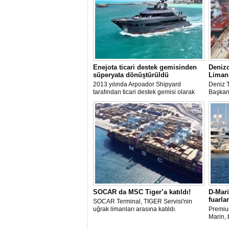
Enejota ticari destek gemisinden
Denizc
süperyata dönüştürüldü
Liman
2013 yılında Arpoador Shipyard
Deniz T
tarafından ticari destek gemisi olarak
Başkanı
inşa edilen Enejota explorer süperyata
yaptığı
dönüştürülerek sahibine teslim edildi.
baştan 
İlk gün
değişim
hızlı ş
SOCAR da MSC Tiger’a katıldı!
D-Mari
fuarla
SOCAR Terminal, TIGER Servisi'nin
uğrak limanları arasına katıldı.
Premiu
Marin,
Yachtin