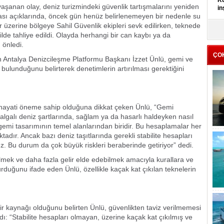
Kü
aşanan olay, deniz turizmindeki güvenlik tartışmalarını yeniden
in
sı açıklarında, öncek gün henüz belirlenemeyen bir nedenle su
r üzerine bölgeye Sahil Güvenlik ekipleri sevk edilirken, teknede
K
de tahliye edildi. Olayda herhangi bir can kaybı ya da
Kı
 önledi.
it
ÇO
n Antalya Denizcileşme Platformu Başkanı İzzet Ünlü, gemi ve
 bulunduğunu belirterek denetimlerin artırılması gerektiğini
n hayati öneme sahip olduğuna dikkat çeken Ünlü, “Gemi
dalgalı deniz şartlarında, sağlam ya da hasarlı haldeyken nasıl
gemi tasarımının temel alanlarından biridir. Bu hesaplamalar her
dır. Ancak bazı deniz taşıtlarında gerekli stabilite hesapları
uz. Bu durum da çok büyük riskleri beraberinde getiriyor” dedi.
ilmek ve daha fazla gelir elde edebilmek amacıyla kurallara ve
urduğunu ifade eden Ünlü, özellikle kaçak kat çıkılan teknelerin
lir kaynağı olduğunu belirten Ünlü, güvenlikten taviz verilmemesi
ndı: “Stabilite hesapları olmayan, üzerine kaçak kat çıkılmış ve