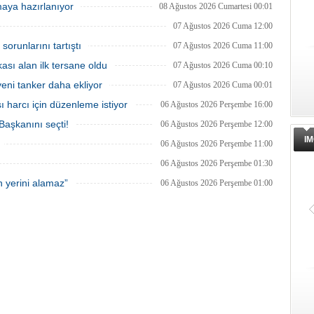
arası Tekne Fuarı'nda
göllerle buluşuyor. Müşterilerin
aya hazırlanıyor
08 Ağustos 2026 Cumartesi 00:01
çileriyle yeniden buluşmaya
taleplerine göre özel olarak tasarlanan
nıyor.
tekneler, donanım ve özelliklerine göre
07 Ağustos 2026 Cuma 12:00
şekillendirilerek teslim ediliyor.
runlarını tartıştı
07 Ağustos 2026 Cuma 11:00
ası alan ilk tersane oldu
07 Ağustos 2026 Cuma 00:10
eni tanker daha ekliyor
07 Ağustos 2026 Cuma 00:01
ı harcı için düzenleme istiyor
06 Ağustos 2026 Perşembe 16:00
şkanını seçti!
06 Ağustos 2026 Perşembe 12:00
IM
06 Ağustos 2026 Perşembe 11:00
06 Ağustos 2026 Perşembe 01:30
 yerini alamaz”
06 Ağustos 2026 Perşembe 01:00