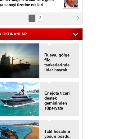
resel salgın krizinin Türk gemi
şa sanayi üzerine etkileri
1
2
pt. MESUT AZMİ GÖKSOY
lavuz kaptan kardeşlerime
hafen...
K OKUNANLAR
Rusya, gölge
filo
tankerlerinde
lider bayrak
konumunda
Enejota ticari
destek
gemisinden
süperyata
dönüştürüldü
Tatil hesabını
yosun bozdu,