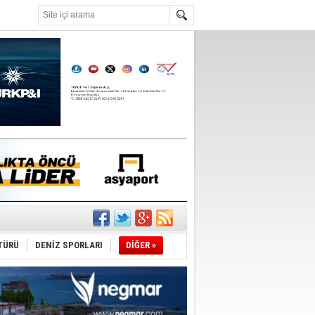
°C
du
TÜRÜ
DENİZ SPORLARI
DİĞER »
tı
sane oldu