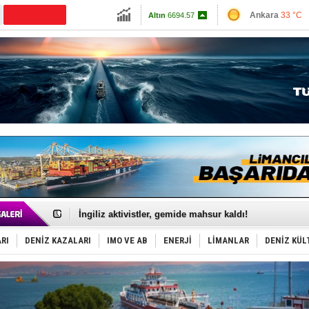
Ankara
33 °C
CANLI YAYIN
Altın
6694.57
İzmir
33 °C
Dolar
47.7011
Antalya
32 °C
Euro
55.2273
Muğla
35 °C
Çanakkale
33 
TEKNOFEST ‘Mavi Vatan’ ziyaretçi kayıtları başladı!
Tersane işçilerinin direnişi, kazanımla sonuçlandı
İngiliz aktivistler, gemide mahsur kaldı!
FESCO, Karadeniz'de yeni sevkiyat taleplerini durdur
DESE, BIMCO’ya katıldı
RI
DENİZ KAZALARI
IMO VE AB
ENERJİ
LİMANLAR
DENİZ KÜL
GİMBİRDER gemi inşa yan sanayinin sorunlarını tartış
35 milyon TL'lik tekne projesinde karar çıktı
İnsansız cankurtaran ihalesini BlueForge kazandı
Yüzyıl sonra ilk kez dünyaya açılan gizemli ada!
Anadolu Tersanesi EYDEP’te A sertifikası alan ilk ter