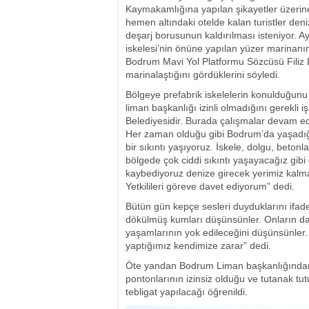
Kaymakamlığına yapılan şikayetler üzerin
hemen altındaki otelde kalan turistler den
deşarj borusunun kaldırılması isteniyor
iskelesi’nin önüne yapılan yüzer marinanın 
Bodrum Mavi Yol Platformu Sözcüsü Filiz 
marinalaştığını gördüklerini söyledi.
Bölgeye prefabrik iskelelerin konulduğunu 
liman başkanlığı izinli olmadığını gerekli 
Belediyesidir. Burada çalışmalar devam edi
Her zaman olduğu gibi Bodrum’da yaşadığı
bir sıkıntı yaşıyoruz. İskele, dolgu, beton
bölgede çok ciddi sıkıntı yaşayacağız gibi
kaybediyoruz denize girecek yerimiz kalma
Yetkilileri göreve davet ediyorum” dedi.
Bütün gün kepçe sesleri duyduklarını ifade
dökülmüş kumları düşünsünler. Onların da 
yaşamlarının yok edileceğini düşünsünler.
yaptığımız kendimize zarar” dedi.
Öte yandan Bodrum Liman başkanlığından 
pontonlarının izinsiz olduğu ve tutanak tutu
tebligat yapılacağı öğrenildi.