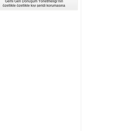
Gemi Geri Dönüşüm Yönetmeliği’nin
için Bölgesel Eğitim” Çalıştayı
özellikle özellikle kıyı şeridi korumasına
İstanbul'da düzenlendi.
ilişkin hükümlere uymadığı için AB
listesinden çıkarıldı.