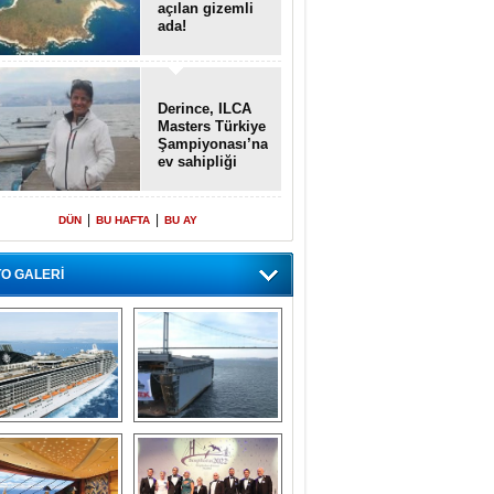
açılan gizemli
ada!
Derince, ILCA
Masters Türkiye
Şampiyonası’na
ev sahipliği
yapacak
|
|
DÜN
BU HAFTA
BU AY
O GALERİ
emi içinde gemi” 
Dünyada tek! 
konsepti ile MSC 
Denizaltı yüzer 
Splendida
havuzu intikal 
seyrine başladı