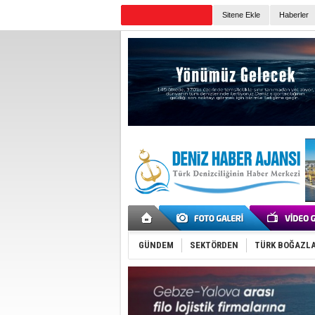
TURKISH MARITIME
Sitene Ekle
Haberler
Günün Haberleri
GÜNDEM
SEKTÖRDEN
TÜRK BOĞAZLA