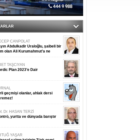
ipliği yapacak
ekliyor
nleme istiyor
ZARLAR
ECEP CANPOLAT
yın Abdulkadir Uraloğlu, şaibeli bir
im olan Ali Kurumahmut’a ne
nışıyorsunuz?
RET TAŞCIYAN
rdic Plan 2023’e Dair
URNAL
rli geçmişi olanlar, ahlak dersi
eremez!
t. Dr. HASAN TERZİ
ntrö, yurtta ve dünyada barıştır
RTUĞ YAŞAR