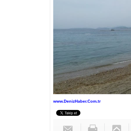
www.DenizHaber.Com.tr