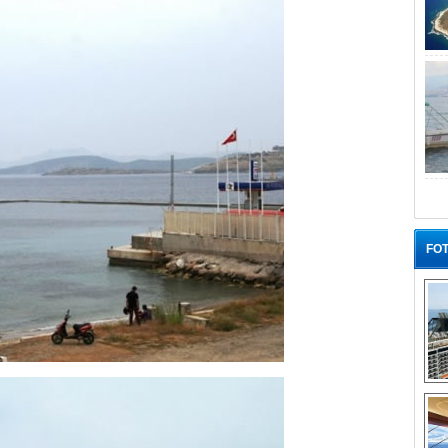
FOT
“G