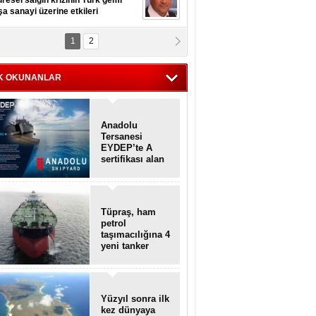
resel salgın krizinin Türk gemi
şa sanayi üzerine etkileri
1
2
pt. MESUT AZMİ GÖKSOY
lavuz kaptan kardeşlerime
hafen...
K OKUNANLAR
Anadolu
Tersanesi
EYDEP’te A
sertifikası alan
ilk tersane oldu
Tüpraş, ham
petrol
taşımacılığına 4
yeni tanker
daha ekliyor
Yüzyıl sonra ilk
kez dünyaya