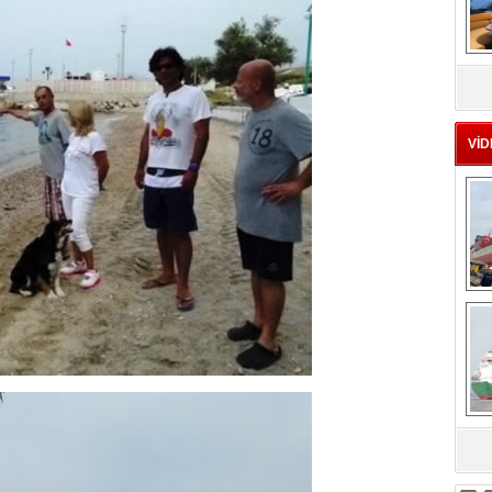
MS
eu
VİD
Ç
sa