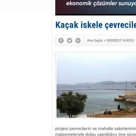
Kaçak iskele çevrecile
Ana Sayfa
»
SERBEST KÜRSÜ
projesi çevrecilerin ve mahalle sakinlerini
malzemeleriyle dolgu yapıldığını öne sür