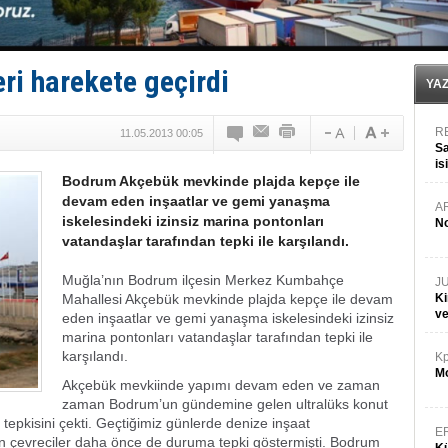
Derince, ILCA Masters Türkiye Şampiyonası’na ev sah
Tüpraş, ham petrol taşımacılığına 4 yeni tanker daha 
İTU AUV, Dünya’da 2. oldu!
LNG taşımacılığında maliyetler katlandı
ri harekete geçirdi
PROYAD, yat mürettebatı için yurt dışı harcı için düze
YA
R
11.05.2013 00:05
Sa
is
Bodrum Akçebük mevkinde plajda kepçe ile
da
devam eden inşaatlar ve gemi yanaşma
A
iskelesindeki izinsiz marina pontonları
No
vatandaşlar tarafından tepki ile karşılandı.
Muğla’nın Bodrum ilçesin Merkez Kumbahçe
J
Mahallesi Akçebük mevkinde plajda kepçe ile devam
Ki
v
eden inşaatlar ve gemi yanaşma iskelesindeki izinsiz
marina pontonları vatandaşlar tarafından tepki ile
karşılandı.
Kp
Mo
Akçebük mevkiinde yapımı devam eden ve zaman
zaman Bodrum’un gündemine gelen ultralüks konut
n tepkisini çekti. Geçtiğimiz günlerde denize inşaat
E
en çevreciler daha önce de duruma tepki göstermişti. Bodrum