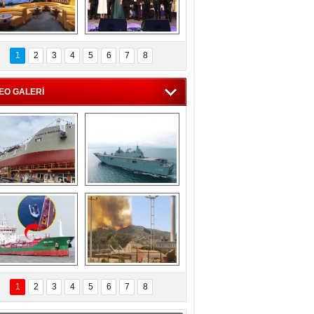
C'den 55 milyon 
5. Bosphorus Ship 
roluk turizm geliri 
Brokers Dinner, 
1
2
3
4
5
6
7
8
müjdesi
İstanbul’da yapıldı
EO GALERİ
eksan Tersanesi, 
TCG Anadolu, 
Başaran Bayrak 
tersane teknik 
tankerini suya 
seyrini tamamladı
indirdi
Göçmenlerin 
Milas’taki yangın 
imdadına Türk 
yeniden termik 
1
2
3
4
5
6
7
8
hipli MINA DENIZ 
santrallere doğru 
yetişti
ilerliyor