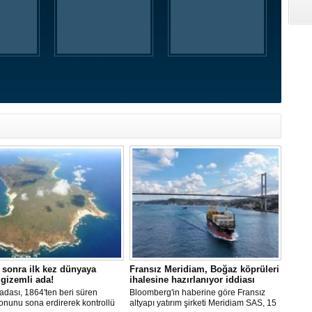
 sonra ilk kez dünyaya
Fransız Meridiam, Boğaz köprüleri
 gizemli ada!
ihalesine hazırlanıyor iddiası
adası, 1864'ten beri süren
Bloomberg'in haberine göre Fransız
onunu sona erdirerek kontrollü
altyapı yatırım şirketi Meridiam SAS, 15