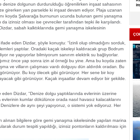
Kü
e denize dolgunun durdurulduğu öğrenilirken inşaat sahasının
in
ize girerken yan parselde ki inşaat devam ediyor. Plaja uzanan
. Aynı koyda Şalvarağa burnunun ucunda bulunan gemi yanaşma
K
da izinsiz olması ise çevreciler tarafından tepki ile karşılandı.
Kı
Dizdar, sabah kalktıklarında gemi yanaşma iskelesinin
it
ÇO
ifade eden Dizdar, şöyle konuştu: “İzinli olup olmadığını sorduk,
işlemleri yaptılar. Oradaki kaçak iskeleyi kaldıracak grup Bodrum
yor ne yapıyorlar bilmiyorum sanırım elektrik su bağlıyorlar.
mız önce yap sonra izin al örneği bu yine. Ama bu koyda zaten
laşma ve vilların çalışması vardı dolguyu dün aldırdık oradan. Bu
 görünüyor. Bu koy ölecek gibi görünüyor. Her sene bir koy
yacak gibi görünüyor. Kaçak inşaatlar devam ediyor bir şekilde.
 eden Dizdar, “Denize dolgu yaptıklarında evlerinin üzerine
evlerinin kumlar dökülünce orada nasıl havasız kalacaklarını
 Denizlere de aynı şeyi yapıyoruz, o sistemi yok ediyoruz. Her
alınan bilgilere göre gemi yanaşma iskelesinde yapılan marina
larak durum tespiti yapıldığı, izinsiz pontonların kaldırılması için