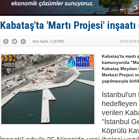
Dünyanın e
Hürmüz’de
Rusya'nın g
Keşfedildi
Kabataş'ta 'Martı Projesi' inşaat
Ana Sayfa
»
ÇEVRE
13.05.2018 0
Kabataş'ta martı 
kamuoyunda "Martı
Kabataş Meydan D
Merkezi Projesi in
yapılmasıyla birl
İstanbul'un 
hedefleyen 
verilen Kaba
"İstanbul Ge
Köprülü K