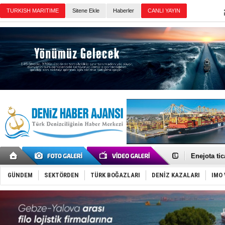
Sitene Ekle
Haberler
Günün Haberleri
Karadeniz’
Tatil hesab
Rusya, göl
Enejota ti
Denizcilik
Türkiye’den
GÜNDEM
SEKTÖRDEN
TÜRK BOĞAZLARI
DENİZ KAZALARI
IMO 
‘14. Olymp
Taksi Botla
TÜRKLİM Ba
SOCAR da M
Türkiye'nin