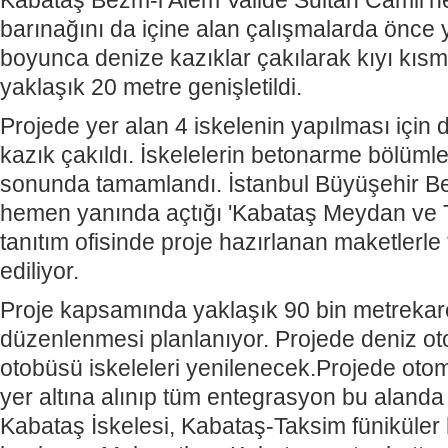
Kabataş Bezm-i Alem Valide Sultan Camii’ne 
barınağını da içine alan çalışmalarda önce
boyunca denize kazıklar çakılarak kıyı kısm
yaklaşık 20 metre genişletildi.
Projede yer alan 4 iskelenin yapılması için
kazık çakıldı. İskelelerin betonarme bölümler
sonunda tamamlandı. İstanbul Büyüşehir Bel
hemen yanında açtığı 'Kabataş Meydan ve T
tanıtım ofisinde proje hazırlanan maketlerl
ediliyor.
Proje kapsamında yaklaşık 90 bin metrekare
düzenlenmesi planlanıyor. Projede deniz ot
otobüsü iskeleleri yenilenecek.Projede otomo
yer altına alınıp tüm entegrasyon bu alanda
Kabataş İskelesi, Kabataş-Taksim füniküler 