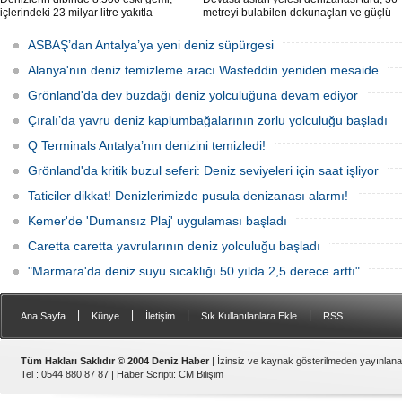
içlerindeki 23 milyar litre yakıtla
metreyi bulabilen dokunaçları ve güçlü
paslanıyor. Bilim insanları, bu
zehriyle kıyıları istila etti. Uzmanlar,
enkazlardan olası petrol sızıntılarının
akıntıların bu olağan dışı yoğunluğa
ASBAŞ’dan Antalya’ya yeni deniz süpürgesi
deniz ekosistemleri için büyük bir tehdit
neden olduğunu belirtiyor.
oluşturduğunu belirtiyor.
Alanya'nın deniz temizleme aracı Wasteddin yeniden mesaide
Grönland'da dev buzdağı deniz yolculuğuna devam ediyor
Çıralı’da yavru deniz kaplumbağalarının zorlu yolculuğu başladı
Q Terminals Antalya’nın denizini temizledi!
Grönland'da kritik buzul seferi: Deniz seviyeleri için saat işliyor
Taticiler dikkat! Denizlerimizde pusula denizanası alarmı!
Kemer'de 'Dumansız Plaj' uygulaması başladı
Caretta caretta yavrularının deniz yolculuğu başladı
"Marmara'da deniz suyu sıcaklığı 50 yılda 2,5 derece arttı"
|
|
|
|
Ana Sayfa
Künye
İletişim
Sık Kullanılanlara Ekle
RSS
Tüm Hakları Saklıdır © 2004 Deniz Haber
| İzinsiz ve kaynak gösterilmeden yayınlan
Tel : 0544 880 87 87 |
Haber Scripti
:
CM Bilişim