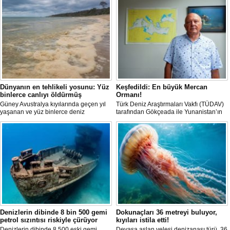
Dünyanın en tehlikeli yosunu: Yüz
Keşfedildi: En büyük Mercan
binlerce canlıyı öldürmüş
Ormanı!
Güney Avustralya kıyılarında geçen yıl
Türk Deniz Araştırmaları Vakfı (TÜDAV)
yaşanan ve yüz binlerce deniz
tarafından Gökçeada ile Yunanistan’ın
canlısının ölümüne yol açan çevre
Semadirek Adası arasında yürütülen
felaketinin arkasındaki yosun türü
araştırmada, Türkiye kara sularında 70
incelendi. Araştırmacılar, söz konusu
ila 120 metre derinlikte ve 2
mikroalgin bugüne kadar incelenen
kilometreden fazla uzunlukta, Ege
türler arasında en zehirli örnek
Denizi’ndeki en büyük mercan ormanı
olduğunu ortaya çıkardı.
keşfedildi.
Denizlerin dibinde 8 bin 500 gemi
Dokunaçları 36 metreyi buluyor,
petrol sızıntısı riskiyle çürüyor
kıyıları istila etti!
Denizlerin dibinde 8.500 eski gemi,
Devasa aslan yelesi denizanası türü, 36