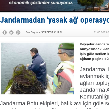
Türkiye’den
‘14. Olymp
Taksi Botla
TÜRKLİM Ba
Jandarmadan 'yasak ağ' operasy
SOCAR da M
Ana Sayfa
»
SERBEST KÜRSÜ
11.03.2013 
Beyşehir Jandarm
bünyesindeki Jand
için göle serilen
ağların peşine dü
Jandarma, 
avlanmak iç
ağları toplu
Jandarma A
Komutanlığ
Jandarma Botu ekipleri, balık avı için göle s