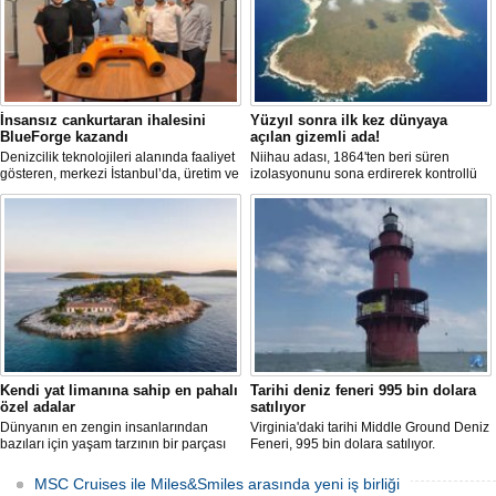
İnsansız cankurtaran ihalesini
Yüzyıl sonra ilk kez dünyaya
BlueForge kazandı
açılan gizemli ada!
Denizcilik teknolojileri alanında faaliyet
Niihau adası, 1864'ten beri süren
gösteren, merkezi İstanbul’da, üretim ve
izolasyonunu sona erdirerek kontrollü
Ar-Ge faaliyetlerinin önemli bölümünü
turist ziyaretlerine açıldı. Ada sakinleri,
ise Trabzon’da sürdüren BlueForge,
modern teknolojiden uzak, katı
ResQR insansız cankurtaran sistemi
kurallarla dolu bir yaşam sürdürüyor.
ihalesini kazandı
Kendi yat limanına sahip en pahalı
Tarihi deniz feneri 995 bin dolara
özel adalar
satılıyor
Dünyanın en zengin insanlarından
Virginia'daki tarihi Middle Ground Deniz
bazıları için yaşam tarzının bir parçası
Feneri, 995 bin dolara satılıyor.
sadece bir süper yat değil, aynı
Restorasyon sürecinde kendi enerjisini
zamanda kendi yat limanı, helikopter
üretebilen bir yaşam alanına
MSC Cruises ile Miles&Smiles arasında yeni iş birliği
pisti ve seçkin villaları da içeren koca bir
dönüştürüldü.