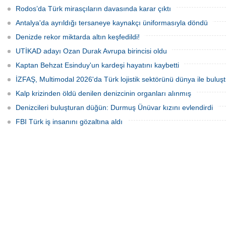
özel adadır.
Rodos’da Türk mirasçıların davasında karar çıktı
Antalya'da ayrıldığı tersaneye kaynakçı üniformasıyla döndü
Denizde rekor miktarda altın keşfedildi!
UTİKAD adayı Ozan Durak Avrupa birincisi oldu
Kaptan Behzat Esinduy'un kardeşi hayatını kaybetti
İZFAŞ, Multimodal 2026'da Türk lojistik sektörünü dünya ile buluş
Kalp krizinden öldü denilen denizcinin organları alınmış
Denizcileri buluşturan düğün: Durmuş Ünüvar kızını evlendirdi
FBI Türk iş insanını gözaltına aldı