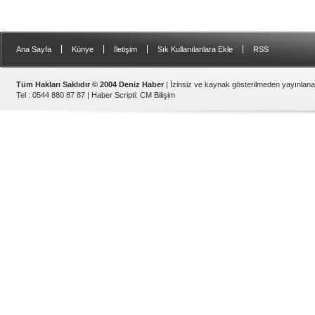
|
|
|
|
Ana Sayfa
Künye
İletişim
Sık Kullanılanlara Ekle
RSS
Tüm Hakları Saklıdır © 2004 Deniz Haber
| İzinsiz ve kaynak gösterilmeden yayınlan
Tel : 0544 880 87 87 |
Haber Scripti
:
CM Bilişim