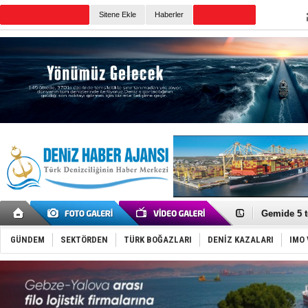
Sitene Ekle
Haberler
Günün Haberleri
Dron saldı
'REGAL 1' i
Gemide 5 t
Yakıt barcı
Rus İHA’la
GÜNDEM
SEKTÖRDEN
TÜRK BOĞAZLARI
DENİZ KAZALARI
IMO 
Karadeniz’
Tatil hesab
Rusya, göl
Enejota ti
Denizcilik