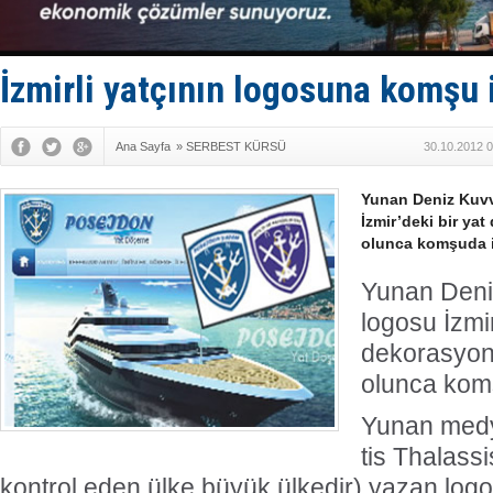
Enejota ti
Denizcilik
Türkiye’den
‘14. Olymp
İzmirli yatçının logosuna komşu i
Taksi Botla
Ana Sayfa
»
SERBEST KÜRSÜ
30.10.2012 0
Yunan Deniz Kuvv
İzmir’deki bir ya
olunca komşuda i
Yunan Deniz
logosu İzmir
dekorasyon
olunca komş
Yunan medy
tis Thalassi
kontrol eden ülke büyük ülkedir) yazan logol