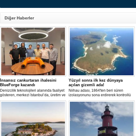
Diğer Haberler
İnsansız cankurtaran ihalesini
Yüzyıl sonra ilk kez dünyaya
BlueForge kazandı
açılan gizemli ada!
Denizcilik teknolojileri alanında faaliyet
Niihau adası, 1864'ten beri süren
gösteren, merkezi İstanbul’da, üretim ve
izolasyonunu sona erdirerek kontrollü
Ar-Ge faaliyetlerinin önemli bölümünü
turist ziyaretlerine açıldı. Ada sakinleri,
ise Trabzon’da sürdüren BlueForge,
modern teknolojiden uzak, katı
ResQR insansız cankurtaran sistemi
kurallarla dolu bir yaşam sürdürüyor.
ihalesini kazandı