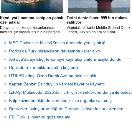
Kendi yat limanına sahip en pahalı
Tarihi deniz feneri 995 bin dolara
özel adalar
satılıyor
Dünyanın en zengin insanlarından
Virginia'daki tarihi Middle Ground Deniz
bazıları için yaşam tarzının bir parçası
Feneri, 995 bin dolara satılıyor.
sadece bir süper yat değil, aynı
Restorasyon sürecinde kendi enerjisini
zamanda kendi yat limanı, helikopter
üretebilen bir yaşam alanına
MSC Cruises ile Miles&Smiles arasında yeni iş birliği
pisti ve seçkin villaları da içeren koca bir
dönüştürüldü.
özel adadır.
Rodos’da Türk mirasçıların davasında karar çıktı
Antalya'da ayrıldığı tersaneye kaynakçı üniformasıyla döndü
Denizde rekor miktarda altın keşfedildi!
UTİKAD adayı Ozan Durak Avrupa birincisi oldu
Kaptan Behzat Esinduy'un kardeşi hayatını kaybetti
İZFAŞ, Multimodal 2026'da Türk lojistik sektörünü dünya ile buluş
Kalp krizinden öldü denilen denizcinin organları alınmış
Denizcileri buluşturan düğün: Durmuş Ünüvar kızını evlendirdi
FBI Türk iş insanını gözaltına aldı