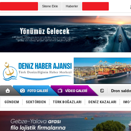
TURKISH MARITIME
Sitene Ekle
Haberler
CANLI YAYIN
Günün Haberleri
Gemi tasar
Makine arı
Dron saldı
'REGAL 1' i
Gemide 5 t
GÜNDEM
SEKTÖRDEN
TÜRK BOĞAZLARI
DENİZ KAZALARI
IMO 
Yakıt barcı
Rus İHA’la
Karadeniz’
Tatil hesab
Rusya, göl