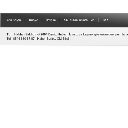
|
|
|
|
Ana Sayfa
Künye
İletişim
Sık Kullanılanlara Ekle
RSS
Tüm Hakları Saklıdır © 2004 Deniz Haber
| İzinsiz ve kaynak gösterilmeden yayınlan
Tel : 0544 880 87 87 |
Haber Scripti
:
CM Bilişim