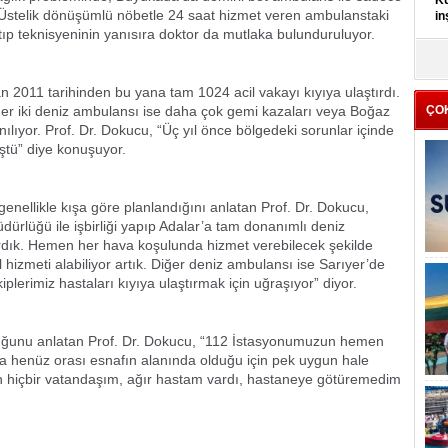
Kü
r. Üstelik dönüşümlü nöbetle 24 saat hizmet veren ambulanstaki
in
 tıp teknisyeninin yanısıra doktor da mutlaka bulunduruluyor.
K
Kı
an 2011 tarihinden bu yana tam 1024 acil vakayı kıyıya ulaştırdı.
it
ğer iki deniz ambulansı ise daha çok gemi kazaları veya Boğaz
ÇO
anılıyor. Prof. Dr. Dokucu, “Üç yıl önce bölgedeki sorunlar içinde
üştü” diye konuşuyor.
 genellikle kışa göre planlandığını anlatan Prof. Dr. Dokucu,
ürlüğü ile işbirliği yapıp Adalar’a tam donanımlı deniz
ırdık. Hemen her hava koşulunda hizmet verebilecek şekilde
 hizmeti alabiliyor artık. Diğer deniz ambulansı ise Sarıyer’de
plerimiz hastaları kıyıya ulaştırmak için uğraşıyor” diyor.
olduğunu anlatan Prof. Dr. Dokucu, “112 İstasyonumuzun hemen
ama henüz orası esnafın alanında olduğu için pek uygun hale
an hiçbir vatandaşım, ağır hastam vardı, hastaneye götüremedim