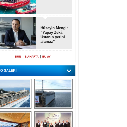
Hüseyin Mengi:
“Yapay Zekâ,
Ustanın yerini
alamaz”
|
|
DÜN
BU HAFTA
BU AY
O GALERİ
emi içinde gemi” 
Dünyada tek! 
konsepti ile MSC 
Denizaltı yüzer 
Splendida
havuzu intikal 
seyrine başladı