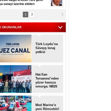
resel salgın krizinin Türk gemi
şa sanayi üzerine etkileri
1
2
pt. MESUT AZMİ GÖKSOY
lavuz kaptan kardeşlerime
hafen...
K OKUNANLAR
Türk Loydu’na
Süveyş tonaj
yetkisi
Hat-San
Tersanesi’nden
yüzer havuza
omurga: NB26
Med Marine’e
yeni Römorkör!