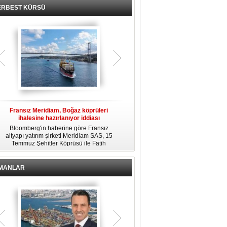
ERBEST KÜRSÜ
Fransız Meridiam, Boğaz köprüleri
Kendi yat limanına sahip en pahalı
ihalesine hazırlanıyor iddiası
özel adalar
Bloomberg'in haberine göre Fransız
Dünyanın en zengin insanlarından
altyapı yatırım şirketi Meridiam SAS, 15
bazıları için yaşam tarzının bir parçası
Temmuz Şehitler Köprüsü ile Fatih
sadece bir süper yat değil, aynı
R
Sultan Mehmet Köprüsü'nün
zamanda kendi yat limanı, helikopter
özelleştirilmesine yönelik ihaleyle
pisti ve seçkin villaları da içeren koca
ilgileniyor.
bir özel adadır.
İMANLAR