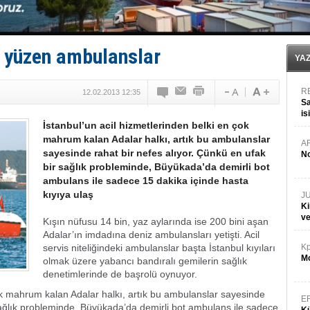
Depo ve tekneler, alevlere teslim oldu
Kruvaziyer Şirketleri işte buralara ‘Yatırım’ yapıyor
SES Yachts’tan EPOQ 36!
Kargıcak Koyu’nda tekne yangını!
i yüzen ambulanslar
Denizlerin dibinde 8 bin 500 gemi petrol sızıntısı risk
YA
R
12.02.2013 12:35
Sa
is
İstanbul’un acil hizmetlerinden belki en çok
da
mahrum kalan Adalar halkı, artık bu ambulanslar
A
sayesinde rahat bir nefes alıyor. Çünkü en ufak
No
bir sağlık probleminde, Büyükada’da demirli bot
ambulans ile sadece 15 dakika içinde hasta
kıyıya ulaş
J
Ki
v
Kışın nüfusu 14 bin, yaz aylarında ise 200 bini aşan
Adalar’ın imdadına deniz ambulansları yetişti. Acil
servis niteliğindeki ambulanslar başta İstanbul kıyıları
Kp
Mo
olmak üzere yabancı bandıralı gemilerin sağlık
denetimlerinde de başrolü oynuyor.
çok mahrum kalan Adalar halkı, artık bu ambulanslar sayesinde
E
 sağlık probleminde, Büyükada’da demirli bot ambulans ile sadece