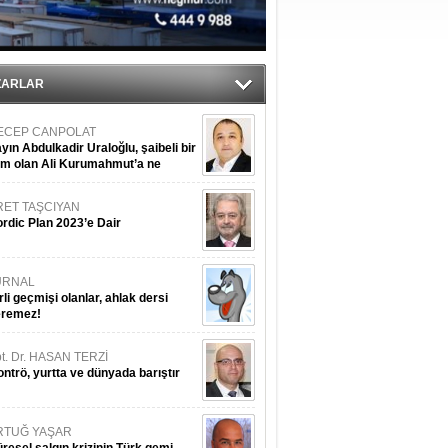
iyle çürüyor
ZARLAR
ECEP CANPOLAT
yın Abdulkadir Uraloğlu, şaibeli bir
im olan Ali Kurumahmut’a ne
nışıyorsunuz?
RET TAŞCIYAN
rdic Plan 2023’e Dair
URNAL
rli geçmişi olanlar, ahlak dersi
eremez!
t. Dr. HASAN TERZİ
ntrö, yurtta ve dünyada barıştır
RTUĞ YAŞAR