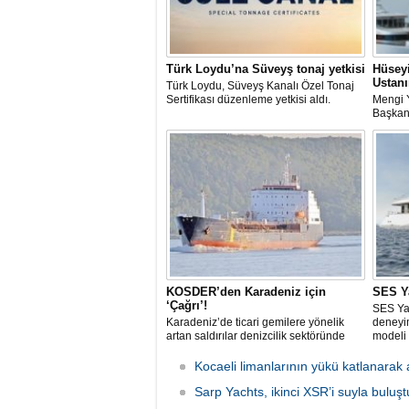
Türk Loydu’na Süveyş tonaj yetkisi
Hüsey
Ustanı
Türk Loydu, Süveyş Kanalı Özel Tonaj
Sertifikası düzenleme yetkisi aldı.
Mengi 
Başkan
yat üre
özel ür
tanımın
sisteml
yayınl
anlattı.
KOSDER’den Karadeniz için
SES Y
‘Çağrı’!
SES Yac
Karadeniz’de ticari gemilere yönelik
deneyim
artan saldırılar denizcilik sektöründe
modeli 
güvenlik endişelerini artırırken, Koster
Armatörleri ve İşletmecileri Derneği
Kocaeli limanlarının yükü katlanarak 
(KOSDER), kamu otoritelerine güvenli
deniz koridorlarının oluşturulması
Sarp Yachts, ikinci XSR’i suyla buluş
çağrısında bulundu.