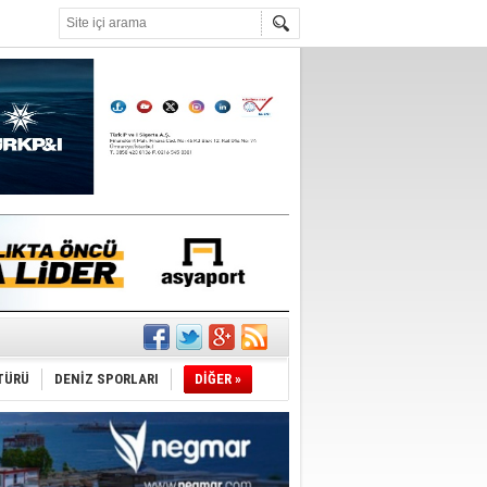
°C
ldürmüş
TÜRÜ
DENİZ SPORLARI
DİĞER »