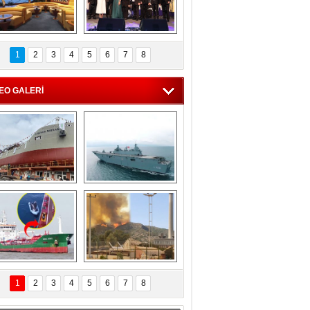
C'den 55 milyon 
5. Bosphorus Ship 
roluk turizm geliri 
Brokers Dinner, 
1
2
3
4
5
6
7
8
müjdesi
İstanbul’da yapıldı
EO GALERİ
eksan Tersanesi, 
TCG Anadolu, 
Başaran Bayrak 
tersane teknik 
tankerini suya 
seyrini tamamladı
indirdi
Göçmenlerin 
Milas’taki yangın 
imdadına Türk 
yeniden termik 
1
2
3
4
5
6
7
8
hipli MINA DENIZ 
santrallere doğru 
yetişti
ilerliyor