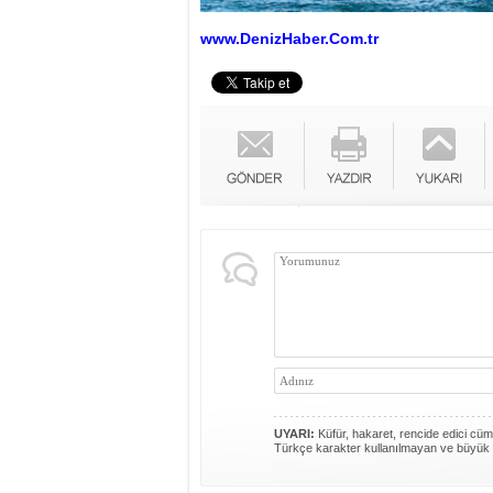
www.DenizHaber.Com.tr
UYARI:
Küfür, hakaret, rencide edici cümle
Türkçe karakter kullanılmayan ve büyük 