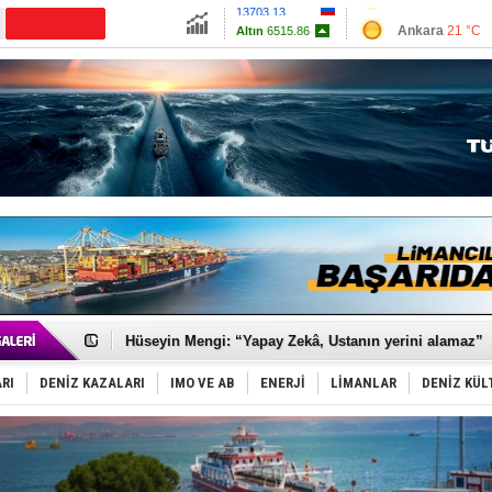
13703.13
Ankara
21 °C
Altın
6515.86
İzmir
27 °C
Dolar
47.5874
Antalya
23 °C
Euro
55.0735
Muğla
21 °C
Çanakkale
24 
Dünyanın en tehlikeli yosunu: Yüz binlerce canlıyı ö
Türk Loydu’na Süveyş tonaj yetkisi
Hüseyin Mengi: “Yapay Zekâ, Ustanın yerini alamaz”
Hat-San Tersanesi’nden yüzer havuza omurga: NB26
Med Marine’e yeni Römorkör!
RI
DENİZ KAZALARI
IMO VE AB
ENERJİ
LİMANLAR
DENİZ KÜL
KOSDER’den Karadeniz için ‘Çağrı’!
Kalyoncu’dan ‘Sefer’ kararı!
Tekne, su aldı: 100 yolcu, tahliye edildi
Bacasında yangın çıkan Tanker, demirletildi
Dışişleri Bakanlığı'ndan açıklama: "Takipteyiz"