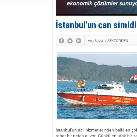
İstanbul’un can simid
Ana Sayfa
»
SEKTÖRDEN
İstanbul’un acil hizmetlerinden belki en 
rahat bir nefes alıyor. Çünkü en ufak bir