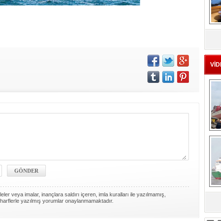
MS
eu
VİD
Ç
ler veya imalar, inançlara saldırı içeren, imla kuralları ile yazılmamış,
harflerle yazılmış yorumlar onaylanmamaktadır.
sa