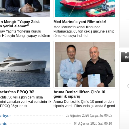
in Mengi: “Yapay Zekâ,
Med Marine’e yeni Römorkör!
n yerini alamaz”
Med Marine'in kendi filosunda
Yay Yachts Yönetim Kurulu
kullanacağı, 65 ton çekiş gücüne sahip
ı Hüseyin Mengi, yapay zekânın
römorkör suya indirildi.
timindeki kullanım sınırını, kişiye
etim sürecini, mega yat
daki değişimi ve hibrit tahrik
erinin ekonomisini CNN Türk'te
anan Özel Sektör programında
IM
achts’tan EPOQ 36!
Aruna Denizcilik’ten Çin’e 10
gemilik sipariş
hts, 50 yılı aşkın gemi inşa
ini yansıtan yeni yat serisinin ilk
Aruna Denizcilik, Çin’e 10 gemi birden
EPOQ 36'yı tanıttı.
sipariş verdi. Filosunda şu anda 8 gemi
bulunan şirket, bu alım için de yaklaşık
350 milyon dolar ödeyecek.
artıyor
05 Ağustos 2026 Çarşamba 00:05
turdu
04 Ağustos 2026 Salı 00:10