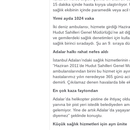
15 dakika içinde hasta kıyıya ulaştırılıyo
sağlık ekibinin içinde paramedik veya acil
Yirmi ayda 1024 vaka
İki deniz ambulansı, hizmete girdiği Hazir
Hudut Sahilleri Genel Müdürlüğü’ne ait di
ve gemilerdeki sağlık denetimleri için kull
sağlık birinci sıradaydı. Şu an 9. sıraya d
Adalar halkı rahat nefes aldı
İstanbul Adaları’ndaki sağlık hizmetlerinin
“Haziran 2011’de Hudut Sahilleri Genel Müd
ambulanslarından birini bu hizmet için ay
hastalarımız yılın neredeyse 365 günü acil
demirli. Çıkılamaz denen havalarda bile eki
En çok kaza faytondan
Adalar’da helikopter pistine de ihtiyaç 
yanına bir pist yeri istedik belediyeden 
gelemiyor. Yine de artık Adalar’da yaşay
diyemez” şeklinde konuştu.
Küçük sağlık hizmetleri için ayrı ünite