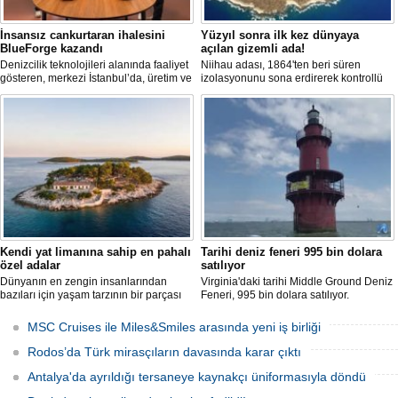
İnsansız cankurtaran ihalesini
Yüzyıl sonra ilk kez dünyaya
BlueForge kazandı
açılan gizemli ada!
Denizcilik teknolojileri alanında faaliyet
Niihau adası, 1864'ten beri süren
gösteren, merkezi İstanbul’da, üretim ve
izolasyonunu sona erdirerek kontrollü
Ar-Ge faaliyetlerinin önemli bölümünü
turist ziyaretlerine açıldı. Ada sakinleri,
ise Trabzon’da sürdüren BlueForge,
modern teknolojiden uzak, katı
ResQR insansız cankurtaran sistemi
kurallarla dolu bir yaşam sürdürüyor.
ihalesini kazandı
Kendi yat limanına sahip en pahalı
Tarihi deniz feneri 995 bin dolara
özel adalar
satılıyor
Dünyanın en zengin insanlarından
Virginia'daki tarihi Middle Ground Deniz
bazıları için yaşam tarzının bir parçası
Feneri, 995 bin dolara satılıyor.
sadece bir süper yat değil, aynı
Restorasyon sürecinde kendi enerjisini
zamanda kendi yat limanı, helikopter
üretebilen bir yaşam alanına
MSC Cruises ile Miles&Smiles arasında yeni iş birliği
pisti ve seçkin villaları da içeren koca bir
dönüştürüldü.
özel adadır.
Rodos’da Türk mirasçıların davasında karar çıktı
Antalya'da ayrıldığı tersaneye kaynakçı üniformasıyla döndü