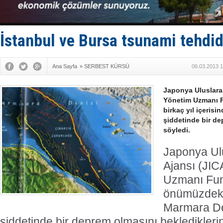
Enejota ti
Denizcilik
Türkiye’den
‘14. Olymp
İstanbul ve Bursa tsunami tehdid
Taksi Botla
Ana Sayfa
»
SERBEST KÜRSÜ
06.03.2013 1
Japonya Uluslarara
Yönetim Uzmanı 
birkaç yıl içeris
şiddetinde bir de
söyledi.
Japonya Ulus
Ajansı (JIC
Uzmanı Fu
önümüzdeki 
Marmara De
şiddetinde bir deprem olmasını beklediklerin