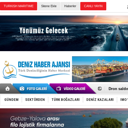
TURKISH MARITIME
Sitene Ekle
Haberler
CANLI YAYIN
Günün Haberleri
Gemi tasar
Makine arı
Dron saldı
'REGAL 1' i
Gemide 5 t
GÜNDEM
SEKTÖRDEN
TÜRK BOĞAZLARI
DENİZ KAZALARI
IMO 
Yakıt barcı
Rus İHA’la
Karadeniz’
Tatil hesab
Rusya, göl