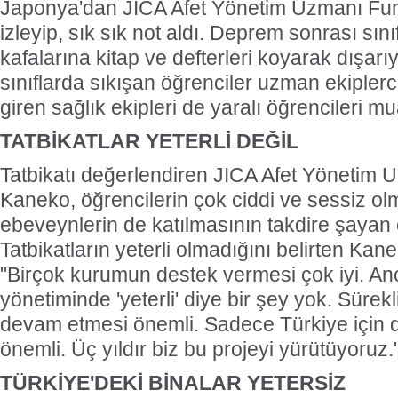
Japonya'dan JICA Afet Yönetim Uzmanı Fu
izleyip, sık sık not aldı. Deprem sonrası sını
kafalarına kitap ve defterleri koyarak dışarı
sınıflarda sıkışan öğrenciler uzman ekiplerce
giren sağlık ekipleri de yaralı öğrencileri mu
TATBİKATLAR YETERLİ DEĞİL
Tatbikatı değerlendiren JICA Afet Yönetim
Kaneko, öğrencilerin çok ciddi ve sessiz olm
ebeveynlerin de katılmasının takdire şayan
Tatbikatların yeterli olmadığını belirten Kane
"Birçok kurumun destek vermesi çok iyi. Anca
yönetiminde 'yeterli' diye bir şey yok. Sürek
devam etmesi önemli. Sadece Türkiye için d
önemli. Üç yıldır biz bu projeyi yürütüyoruz.
TÜRKİYE'DEKİ BİNALAR YETERSİZ