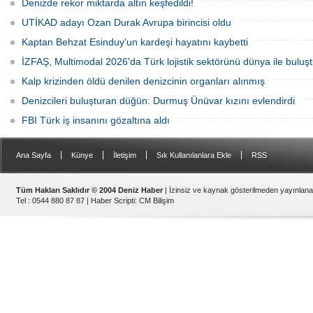
Denizde rekor miktarda altın keşfedildi!
UTİKAD adayı Ozan Durak Avrupa birincisi oldu
Kaptan Behzat Esinduy'un kardeşi hayatını kaybetti
İZFAŞ, Multimodal 2026'da Türk lojistik sektörünü dünya ile buluş
Kalp krizinden öldü denilen denizcinin organları alınmış
Denizcileri buluşturan düğün: Durmuş Ünüvar kızını evlendirdi
FBI Türk iş insanını gözaltına aldı
|
|
|
|
Ana Sayfa
Künye
İletişim
Sık Kullanılanlara Ekle
RSS
Tüm Hakları Saklıdır © 2004 Deniz Haber
| İzinsiz ve kaynak gösterilmeden yayınlan
Tel : 0544 880 87 87 |
Haber Scripti
:
CM Bilişim