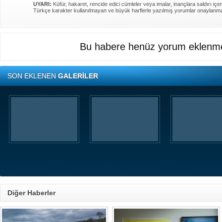
UYARI:
Küfür, hakaret, rencide edici cümleler veya imalar, inançlara saldırı içer
Türkçe karakter kullanılmayan ve büyük harflerle yazılmış yorumlar onaylanm
Bu habere henüz yorum eklenme
SON EKLENEN
GALERİLER
Diğer Haberler