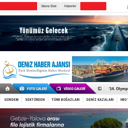
TURKISH MARITIME
Sitene Ekle
Haberler
CANLI YAYIN
Günün Haberleri
Denizcilik
Türkiye’den
‘14. Olymp
Taksi Botla
TÜRKLİM Ba
GÜNDEM
SEKTÖRDEN
TÜRK BOĞAZLARI
DENİZ KAZALARI
IMO 
SOCAR da M
Türkiye'nin
Dünyanın e
Hürmüz’de
Rusya'nın g