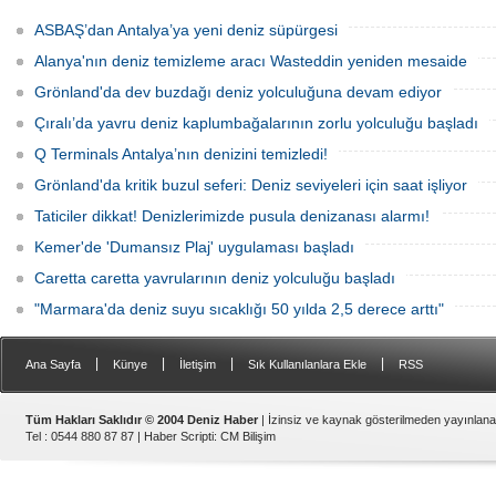
paslanıyor. Bilim insanları, bu
zehriyle kıyıları istila etti. Uzmanlar,
enkazlardan olası petrol sızıntılarının
akıntıların bu olağan dışı yoğunluğa
ASBAŞ’dan Antalya’ya yeni deniz süpürgesi
deniz ekosistemleri için büyük bir tehdit
neden olduğunu belirtiyor.
oluşturduğunu belirtiyor.
Alanya'nın deniz temizleme aracı Wasteddin yeniden mesaide
Grönland'da dev buzdağı deniz yolculuğuna devam ediyor
Çıralı’da yavru deniz kaplumbağalarının zorlu yolculuğu başladı
Q Terminals Antalya’nın denizini temizledi!
Grönland'da kritik buzul seferi: Deniz seviyeleri için saat işliyor
Taticiler dikkat! Denizlerimizde pusula denizanası alarmı!
Kemer'de 'Dumansız Plaj' uygulaması başladı
Caretta caretta yavrularının deniz yolculuğu başladı
"Marmara'da deniz suyu sıcaklığı 50 yılda 2,5 derece arttı"
|
|
|
|
Ana Sayfa
Künye
İletişim
Sık Kullanılanlara Ekle
RSS
Tüm Hakları Saklıdır © 2004 Deniz Haber
| İzinsiz ve kaynak gösterilmeden yayınlan
Tel : 0544 880 87 87 |
Haber Scripti
:
CM Bilişim