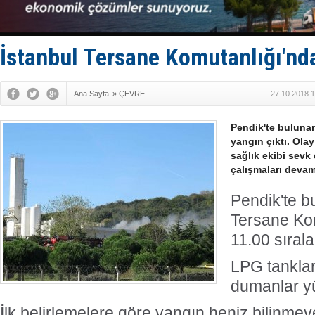
Keşfedildi
D-Marin, A
Van’da inş
ASEAN ilk 
İstanbul Tersane Komutanlığı'nda
TAYK - Eke
Ana Sayfa
»
ÇEVRE
27.10.2018 1
Pendik'te buluna
yangın çıktı. Olay
sağlık ekibi sevk
çalışmaları devam
Pendik'te b
Tersane Kom
11.00 sırala
LPG tanklar
dumanlar y
İlk belirlemelere göre yangın heniz bilinmey