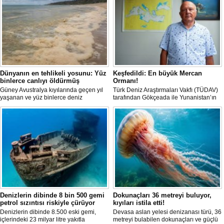
Dünyanın en tehlikeli yosunu: Yüz
Keşfedildi: En büyük Mercan
binlerce canlıyı öldürmüş
Ormanı!
Güney Avustralya kıyılarında geçen yıl
Türk Deniz Araştırmaları Vakfı (TÜDAV)
yaşanan ve yüz binlerce deniz
tarafından Gökçeada ile Yunanistan’ın
canlısının ölümüne yol açan çevre
Semadirek Adası arasında yürütülen
felaketinin arkasındaki yosun türü
araştırmada, Türkiye kara sularında 70
incelendi. Araştırmacılar, söz konusu
ila 120 metre derinlikte ve 2
mikroalgin bugüne kadar incelenen
kilometreden fazla uzunlukta, Ege
türler arasında en zehirli örnek
Denizi’ndeki en büyük mercan ormanı
olduğunu ortaya çıkardı.
keşfedildi.
Denizlerin dibinde 8 bin 500 gemi
Dokunaçları 36 metreyi buluyor,
petrol sızıntısı riskiyle çürüyor
kıyıları istila etti!
Denizlerin dibinde 8.500 eski gemi,
Devasa aslan yelesi denizanası türü, 36
içlerindeki 23 milyar litre yakıtla
metreyi bulabilen dokunaçları ve güçlü